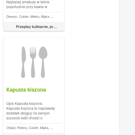
Najlepiej smakuje w letnie
popołudnie przy kawie w
ogrodzie. Jabłecznik króluje
na naszych stołach podczas
,
,
,
,
,
,
,
,
,
,
,
,
linowy
wica
Meksykańska
Desery
Cukier
Cheddar
Mleko
Mielone
Mąka pszenna
Pomidory z puszki
Ciasta
Olej słonecznikowy
Śmietanka
Ząbek czosnku
Proszek do pieczen
uroczystości rodzinnych, świąt
bądź w niedzielny dzień
Przepisy kulinarne, przepisy na obiad – FoodMagazine.pl
lenistwa. Nie należy
zapominać,...
Kapusta kiszona
Opis Kapusta kiszona:
Kapusta kiszona to naprawdę
dodatek stojący na samym
szczycie jeśli chodzi o
naprawdę zdrowie i odżywczą
bombę zdrowia, która działa
,
,
,
,
,
Obiad
Polska
Cukier
Mąka
Mleko
Soda oczyszczona
przeciwwirusowo,