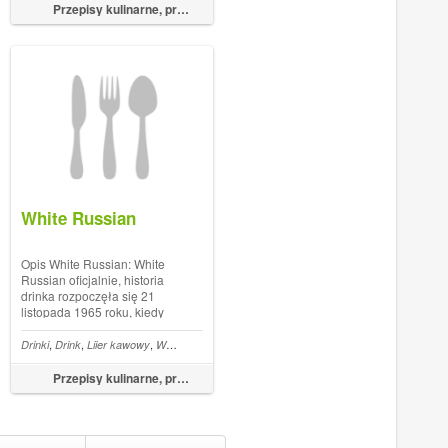
przeciwbakteryjnie.
Przepisy kulinarne, przepisy na obiad – FoodMagazine.pl
Fantastycznie wzmacnia
układ odpornościowy i
dostarcza nasze...
White Russian
Opis White Russian: White
Russian oficjalnie, historia
drinka rozpoczęła się 21
listopada 1965 roku, kiedy
koktajl o tej nazwie pojawił
się w kalifornijskim dzienniku
,
,
,
,
,
Bakłażan
Drinki
Drink
Musaka
Liier kawowy
White Russian
„Oakland Tribune”. Wbrew
naturalnej intuicji, nazwa
Przepisy kulinarne, przepisy na obiad – FoodMagazine.pl
drinka nie wiąże się wcale z
kraj...