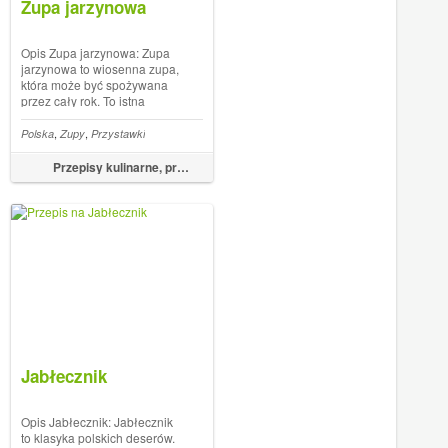
Zupa jarzynowa
Opis Zupa jarzynowa: Zupa
jarzynowa to wiosenna zupa,
która może być spożywana
przez cały rok. To istna
skarbnica witamin i
minerałów, które są zawarte w
,
,
,
jka
Naleśniki
Polska
Zupy
Przystawki
warzywach i bulionie. Zupa
jarzynowa znacznie lepiej
Przepisy kulinarne, przepisy na obiad – FoodMagazine.pl
smakuje jeśli jest wykonana z
sezonowych wa...
Jabłecznik
Opis Jabłecznik: Jabłecznik
to klasyka polskich deserów.