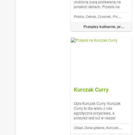
ulubioną zupą podawaną na
polskich stołach. Przepis na
zupę z soczewicy jest prosty,
a poza tym smakuje
,
,
,
,
Polska
Cebula
Czosnek
Przystawki
Bu
wszystkim członkom rodziny.
Pamiętaj, że dziecko również
Przepisy kulinarne, przepisy na obiad – FoodMagazine.pl
się nią zajada, co wcale nie
okazu...
Kurczak Curry
Opis Kurczak Curry: Kurczak
Curry to dla wielu z nas
egzotyczna przyprawa, a
przecież jest już w naszej
polskiej kuchni bardzo
popularną przyprawą
,
,
,
,
Obiad
Dania główne
Kurczak
Papryka
dodającą niezwykłego