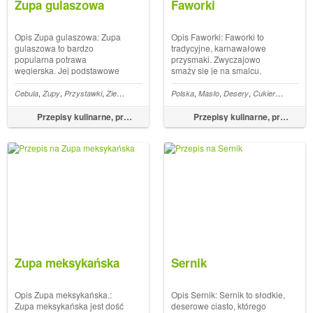
Zupa gulaszowa
Faworki
Opis Zupa gulaszowa: Zupa
Opis Faworki: Faworki to
gulaszowa to bardzo
tradycyjne, karnawałowe
popularna potrawa
przysmaki. Zwyczajowo
węgierska. Jej podstawowe
smaży się je na smalcu,
składniki to zwykle mięso,
chociaż można na oleju, oleju
cebula i papryka. Można ją
kokosowym. Zasadą jest
,
,
,
,
,
,
,
,
,
,
,
aipirinha
Cebula
Zupy
Przystawki
Ziemniaki
Olej
Chili
Polska
Liście laurowe
Masło
Desery
Cukier
Mąka
Ja
różnie przyrządzać i
używanie jednego gatunku
doprawiać, może być ostra
tłuszczu w takiej ilości, by
Przepisy kulinarne, przepisy na obiad – FoodMagazine.pl
Przepisy kulinarne, przepisy na obiad – FoodMagazine.pl
lub łagodna w smaku, z
wkładane faworki mogły
dodatkiem grzybów lub bez.
swobodnie w nim pływać. P...
W każdej ...
Zupa meksykańska
Sernik
Opis Zupa meksykańska.:
Opis Sernik: Sernik to słodkie,
Zupa meksykańska jest dość
deserowe ciasto, którego