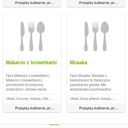
lub przedżołądki wołowe,
oczami pojawia się wizja
Przepisy kulinarne, przepisy na obiad – FoodMagazine.pl
Przepisy kulinarne, przepisy na obiad – FoodMagazine.pl
czyli podroby zwierzęce.
najpiękniej upieczonego
Potrawa ma tyle s...
ciastka w ...
Makaron z krewetkami
Musaka
Opis Makaron z krewetkami.:
Opis Musaka: Musaka z
Makaron z krewetkami i
bakłażanem to tradycyjna
pomidorami to smaczne,
zapiekanka grecka. Ma
oryginalne i zdrowe danie.
właściwości prozdrowotne
Krewetki są
głównie za sprawą
najpopularniejszymi
bakłażana, który jest bogaty w
,
,
,
,
,
,
,
,
,
,
,
,
,
Rukola
Obiad
Buraki
Czosnek
Feta
Kolacja
Pestki dyni
Oliwa
Makarony
Makaron
Obiad
Dania główne
Krewetki
Kolacja
Zapiekanki
skorupiakami spośród
błonnik oraz obniża poziom
owoców morza. Oprócz tego,
złego cholesterolu. Poza tym,
Przepisy kulinarne, przepisy na obiad – FoodMagazine.pl
Przepisy kulinarne, przepisy na obiad – FoodMagazine.pl
że pysznie smakują,
jak każda dobra zapiekanka,
zawierają mnóstwo wartości
grecka musaka z bakłażan...
odżywczych, a do tego są...