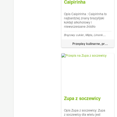
Caipirinha
Opis Caipirinha : Caipirinha to
najbardziej znany brazylijski
koktajl alkoholowy i
niewyczerpane źródło
brazylijskiej dumy narodowej.
Opierający się na trzech
,
,
,
,
Brązowy cukier
Mięta
Limonka
Drinki
C
podstawowych składnikach,
drink ten jest niezwykle prosty
Przepisy kulinarne, przepisy na obiad – FoodMagazine.pl
w przygotowaniu. Świeże
limonki i...
Zupa z soczewicy
Opis Zupa z soczewicy: Zupa
z soczewicy dla wielu jest