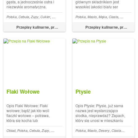
gęsta, a jednocześnie ostra i
głównym składnikiem jest
niezwykle aromatyczna.
wysokiej jakości biały ser
Delektują się nią osoby nie
oraz bakalie. Ale to ciasto jest
przepadające jednak za
zdecydowanie czymś więcej
,
,
,
,
,
,
,
,
,
,
,
,
,
,
,
,
lion warzywny
Polska
Cebula
Koncentrat pomidorowy
Zupy
Cukier
Przystawki
Makaron
Chili
Masło klarowne
Polska
Bulion warzywny
Masło
Mąka
śmietanka słodka
Przecier pomidorowy
Ciasta
Cukier wani
Socze
popularnymi paprykowymi
niż suchą definicją. Sernik
smakami. Osoby tworzące
kojarzy się z czymś
Przepisy kulinarne, przepisy na obiad – FoodMagazine.pl
Przepisy kulinarne, przepisy na obiad – FoodMagazine.pl
przepis na jedną porcję
rozpływającym się w ustach, z
przewidują bulionówki w...
chru...
Flaki Wołowe
Ptysie
Opis Flaki Wołowe: Flaki
Opis Ptysie: Ptysie, już sama
wołowe; bądź jak kto woli
nazwa jest wystarczająco
flaczki wołowe – potrawa,
słodka, nieprawdaż? Zapach,
którą się kocha lub
który się unosi w mieszkaniu
nienawidzi. Trzeba bowiem
jest jak aromat beztroski,
sobie jasno powiedzieć, że
słodkiej chwili, której się
,
,
,
,
,
,
,
,
,
,
,
Tajska
Obiad
Curry
Polska
Cebula
Zupy
Marchewka
Papryka
Polska
Flaki Wołowe
Masło
Desery
Ciasta
Ptysie
flaki to nic innego jak żołądki,
oddasz niebawem a przed