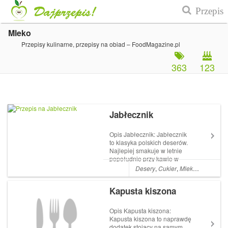
Mleko
Przepisy kulinarne, przepisy na obiad – FoodMagazine.pl
363
123
Jabłecznik
Opis Jabłecznik: Jabłecznik
to klasyka polskich deserów.
Najlepiej smakuje w letnie
popołudnie przy kawie w
ogrodzie. Jabłecznik króluje
Desery
,
Cukier
,
Mleko
,
Mąka psz
na naszych stołach podczas
uroczystości rodzinnych, świąt
Kapusta kiszona
bądź w niedzielny dzień
lenistwa. Nie należy
zapominać,...
Opis Kapusta kiszona:
Kapusta kiszona to naprawdę
dodatek stojący na samym