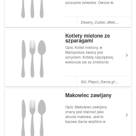
szczupłej sylwetce. Owoce te
mają rzeczywiście sporo
kalorii, ale są jednocześnie
pełnowartościowym, zdrowym
i bogatym źródłem witaminy
Desery
,
Cukier
,
Mleko
,
Sok z cytr
C, potasu, magnezu i
regulującego ...
Kotlety mielone ze
szparagami
Opis: Kotlet mielony, w
Małopolsce zwany jest
sznyclem. Kotlety najczęściej
wykonuje się ze zmielonej
surowej karkówki wieprzowej
z dodatkiem bułki tartej i
surowego jajka. Danie można
podać w wersji klasycznej: z
Sól
,
Pieprz
,
Dania główne
,
Polsk
tłuczonymi ziemniakami i
smażonymi bur...
Makowiec zawijany
Opis: Makowiec zawijany
znany jest również jako
strucla makowa. Jest to
typowe danie wigilijne w
Polsce. Według ludowych
wierzeń mak spożywany w
Wigilię Bożego Narodzenia