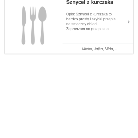
Sznycel z kurczaka
Opis: Sznycel z kurczaka to
bardzo prosty i szybki przepis
na smaczny obiad.
Zapraszam na przepis na
sznycel z kurczaka ze
staropolskim akcentem.
Składniki: 1 pierś z kurczaka
(podwójna) 1 jajko 1 łyżka
Mleko
,
Jajko
,
Miód
,
Olej
,
Pierś z 
mleka 1/2 szklanki bułki tartej
Olej do smażenia ...