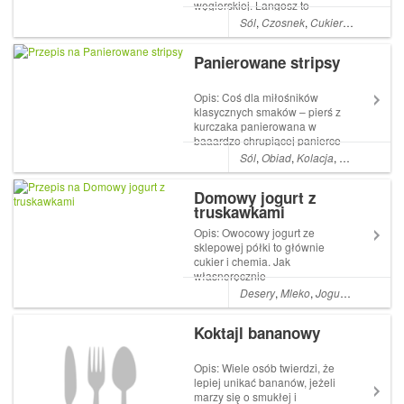
węgierskiej. Langosz to
drożdżowy placek, który
Sól
,
Czosnek
,
Cukier
,
Mleko
,
Prz
piekło się z ciasta
chlebowego blisko ogniska.
Panierowane stripsy
Zresztą sama nazwa znaczy
tyle co płomień. Teraz smaży
się placki na głębokim
Opis: Coś dla miłośników
tłuszczu. Skła...
klasycznych smaków – pierś z
kurczaka panierowana w
baaardzo chrupiącej panierce
usmażona na złoto.
Sól
,
Obiad
,
Kolacja
,
Mleko
,
Jajko
Zapraszam do zapoznania się
z daniem, które przypomina
Domowy jogurt z
znane i lubiane danie z
truskawkami
sieciówki fast food. Składniki:
1 podwójna pierś...
Opis: Owocowy jogurt ze
sklepowej półki to głównie
cukier i chemia. Jak
własnoręcznie
wyprodukować jogurt? To
Desery
,
Mleko
,
Jogurt naturalny
,
proste! Wystarczy kilka
łyżeczek ulubionego jogurtu
Koktajl bananowy
naturalnego, które należy
rozpuścić w mleku, umieścić
w cieple i trochę
Opis: Wiele osób twierdzi, że
poczekać. Wystarcz...
lepiej unikać bananów, jeżeli
marzy się o smukłej i