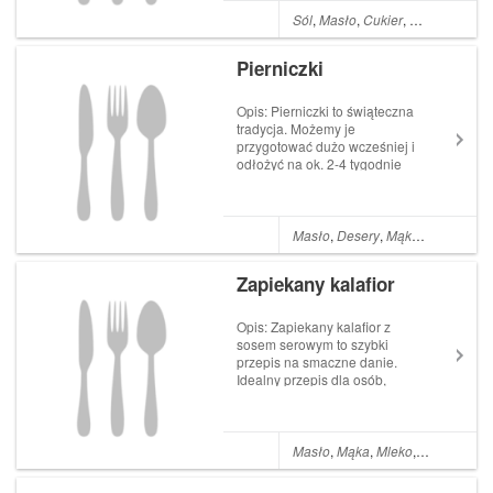
miał zapewniać szczęście.
Sól
,
Masło
,
Cukier
,
Mleko
,
Jajko
,
Jest to ciasto mięciutkie,
wilgotne w środku i długo za...
Pierniczki
Opis: Pierniczki to świąteczna
tradycja. Możemy je
przygotować dużo wcześniej i
odłożyć na ok. 2-4 tygodnie
żeby skruszały. Jak również
można je zjeść od razu po
upieczeniu, wtedy są miękkie.
Idealnie nadają się jako
Masło
,
Desery
,
Mąka
,
Mleko
,
Jaj
ozdoby choinkowe. Pierniczki
możemy...
Zapiekany kalafior
Opis: Zapiekany kalafior z
sosem serowym to szybki
przepis na smaczne danie.
Idealny przepis dla osób,
które nie jedzą mięsa. Jest to
bardzo ciekawy sposób na
przygotowanie kalafiora.
Składniki: 1 kalafior 200 g
Masło
,
Mąka
,
Mleko
,
Koperek
,
Se
żółtego sera 50 g masła 1/4
szklanki mąk...