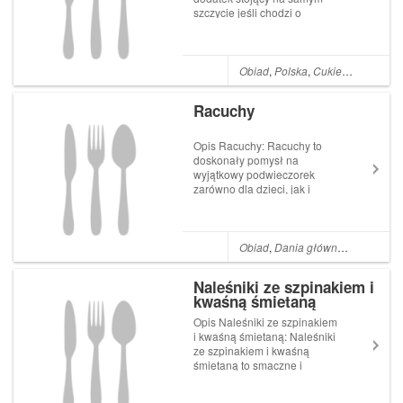
szczycie jeśli chodzi o
naprawdę zdrowie i odżywczą
bombę zdrowia, która działa
przeciwwirusowo,
przeciwbakteryjnie.
Obiad
,
Polska
,
Cukier
,
Mąka
,
Mle
Fantastycznie wzmacnia
układ odpornościowy i
Racuchy
dostarcza nasze...
Opis Racuchy: Racuchy to
doskonały pomysł na
wyjątkowy podwieczorek
zarówno dla dzieci, jak i
dorosłych. Zaletą ich jest fakt,
że są szybkie do zrobienia.
Popularne racuchy to pulchne
placki, które są podawane na
Obiad
,
Dania główne
,
Desery
,
Ko
słodko. Pamiętajmy, że do ich
przygotow...
Naleśniki ze szpinakiem i
kwaśną śmietaną
Opis Naleśniki ze szpinakiem
i kwaśną śmietaną: Naleśniki
ze szpinakiem i kwaśną
śmietaną to smaczne i
szybkie danie które wykonasz
nawet w 15 minut! Ta zielona