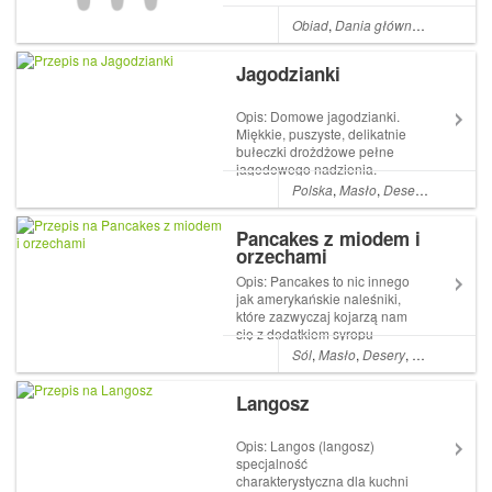
roślina,przyrządzona w
odpowiedni sposób jest rajem
Obiad
,
Dania główne
,
Kolacja
,
Śn
dla naszych kubków
smakowych, zwłaszcza...
Jagodzianki
Opis: Domowe jagodzianki.
Miękkie, puszyste, delikatnie
bułeczki drożdżowe pełne
jagodowego nadzienia.
Idealne na śniadania jak i na
Polska
,
Masło
,
Desery
,
Mleko
,
Ja
słodki podwieczorek.
Składniki: 500 g mąki
Pancakes z miodem i
pszennej 250 ml ciepłego
orzechami
mleka 50 g świeżych drożdży
1 jajko 6 żółtek 100 g ...
Opis: Pancakes to nic innego
jak amerykańskie naleśniki,
które zazwyczaj kojarzą nam
się z dodatkiem syropu
klonowego. Ale ja polecam
Sól
,
Masło
,
Desery
,
Śniadania
,
M
inny wyśmienity przepis na tą
słodką ucztę Tym razem
Langosz
zapraszam na przepis z
dodatkiem miodu oraz z
orzechami. Składnik...
Opis: Langos (langosz)
specjalność
charakterystyczna dla kuchni