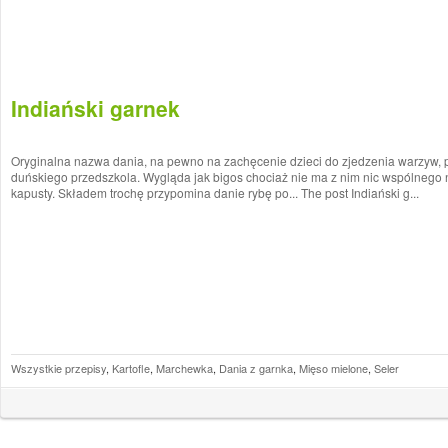
Indiański garnek
Oryginalna nazwa dania, na pewno na zachęcenie dzieci do zjedzenia warzyw, 
duńskiego przedszkola. Wygląda jak bigos chociaż nie ma z nim nic wspólnego 
kapusty. Składem trochę przypomina danie rybę po... The post Indiański g...
Wszystkie przepisy
,
Kartofle
,
Marchewka
,
Dania z garnka
,
Mięso mielone
,
Seler