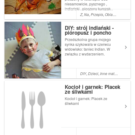
niesamowicie, pysznego ,
indiański , pieczony kurczak ,
robi furorę w rodzince .
Z
,
Na
,
Przepis
,
Obiad
,
Co
,
Kolacj
Chłopaki jak zobaczyli,
czerwonego kuraka , to
DIY: strój indiański -
stwierdzili ,że Read More ...
pióropusz i poncho
Artykuł Indiański kurczak ,
czyli pieczony ...
Przedszkolna grupa mojego
synka szykowała w czerwcu
widowisko: taniec Indian. W
związku z wydarzeniem,
rodzice zostali zobowiązani
do przygotowania
odpowiedniego stroju dla
swego dziecka - Mały John
DIY
,
Dzieci
,
Inne materiały
,
Filc
,
F
miał mieć indiański pióropusz
oraz poncho. Ha! Najłat...
Kocioł i garnek: Placek
ze śliwkami
Kocioł i garnek: Placek ze
śliwkami