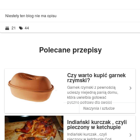
Niestety ten blog nie ma opisu
21
44
Polecane przepisy
Czy warto kupić garnek
rzymski?
Garnek rzymski z pewnością
ucieszy niejedną panią domu,
która uwielbia gotować
pyszne potrawy dla swojej
rodziny, jednocześnie dbając
Naczynia i sztućce
by dieta była lekka i uboga w
tłuszcz. Ten garnek pozwala
Indiański kurczak , czyli
bowiem na przygotowanie
pieczony w ketchupie
potraw z minimalną ilością
tłuszczu....
Indiański kurczak , czyli
pieczony w ketchupie Coś