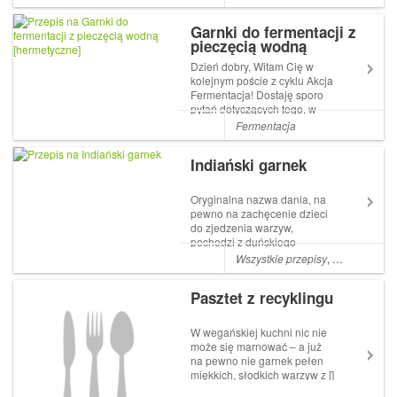
Garnki do fermentacji z
pieczęcią wodną
[hermetyczne]
Dzień dobry, Witam Cię w
kolejnym poście z cyklu Akcja
Fermentacja! Dostaję sporo
pytań dotyczących tego, w
czym kiszę swoje kiszonki.
Fermentacja
Najczęściej, jak...
Indiański garnek
Oryginalna nazwa dania, na
pewno na zachęcenie dzieci
do zjedzenia warzyw,
pochodzi z duńskiego
przedszkola. Wygląda jak
Wszystkie przepisy
,
Kartofle
,
Mar
bigos chociaż nie ma z nim
nic wspólnego nawet nie
Pasztet z recyklingu
zawiera kapusty. Składem
trochę przypomina danie rybę
po... The post Indiański g...
W wegańskiej kuchni nic nie
może się marnować – a już
na pewno nie garnek pełen
miękkich, słodkich warzyw z []