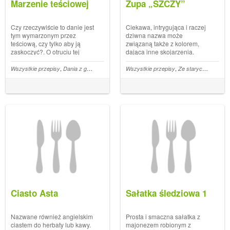
Marzenie teściowej
Zupa „SZCZY”
Czy rzeczywiście to danie jest
Ciekawa, intrygująca i raczej
tym wymarzonym przez
dziwna nazwa może
teściową, czy tylko aby ją
związaną także z kolorem,
zaskoczyć?. O otruciu tej
dająca inne skojarzenia.
legendarnie złej teściowej o
Kolor zupy powstaje z
której jest pełno
gotowanych grzybów i razem i
,
,
,
,
,
Wszystkie przepisy
Dania z garnka
Ananas
Wszystkie przepisy
Papryka
Pieczarkii
Ze starych przepisów
złowróżbnych kawałów nie
szczawiem, kwasem z
ma mowy, ponieważ danie
ogórków dający jej
zawiera smaczne składniki.
charakterystyczny żółtawy
Parę... The post ...
kolor. Super połączenie, od...
The po...
Ciasto Asta
Sałatka śledziowa 1
Nazwane również angielskim
Prosta i smaczna sałatka z
ciastem do herbaty lub kawy.
majonezem robionym z