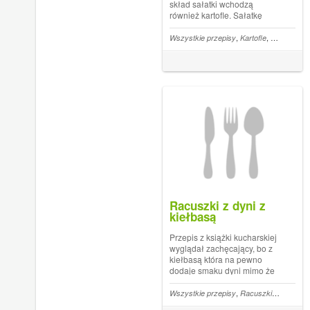
skład sałatki wchodzą
również kartofle. Sałatkę
można podawać do chleba,
ziemniaków pieczonych,
,
,
,
Wszystkie przepisy
Kartofle
Sałatki
Jab
używać również do kanapek.
To doskonały pomysł również
na dodatek do wigilijnej... The
post Sałatka ...
Racuszki z dyni z
kiełbasą
Przepis z książki kucharskiej
wyglądał zachęcający, bo z
kiełbasą która na pewno
dodaje smaku dyni mimo że
jest jej niewielka ilość.
Surową dynię nie jest łatwo
,
,
,
Wszystkie przepisy
Racuszki
Dynia
Ki
obrać i racuszki z surowej