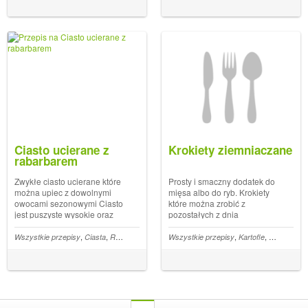
do zupy. Przepis ten pochodzi
gryczaną która posiada wiele
z bardzo starej książki, w
wartości odżywczych... The
starych... The post Zupa d...
post Plack...
Ciasto ucierane z
Krokiety ziemniaczane
rabarbarem
Zwykłe ciasto ucierane które
Prosty i smaczny dodatek do
można upiec z dowolnymi
mięsa albo do ryb. Krokiety
owocami sezonowymi Ciasto
które można zrobić z
jest puszyste wysokie oraz
pozostałych z dnia
wilgotne dzięki rabarbarowi.
wcześniejszego ziemniaków.
Bardzo smaczne, do kawy lub
Chrupiące z miękkie w środku
,
,
,
,
,
,
atki
Wszystkie przepisy
Buraki
Chili
Ciasta
Rabarbar
Wszystkie przepisy
Kartofle
Dodatki
kompotu, nie jest trudne do
smakują dobrze bez żadnych
zrobienia. Czasami prostota w
dodatków. Do krokietów
wykonaniu jest najlepsza...
można też podać dowolny...
The...
The post Krokiety ziemn...