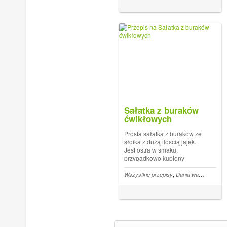
dyni nie są aż... The post
Racuszki z dyni z kiełbasą
appeared f...
Sałatka z buraków
ćwikłowych
Prosta sałatka z buraków ze
słoika z dużą iloscią jajek.
Jest ostra w smaku,
przypadkowo kupiony
majonez z dodatkiem chili
okazał się być dobrze
,
,
Wszystkie przepisy
Dania warzywne
Sał
komponujący nawet z
burakami. Zwolennikom
swojskich smaków na pewno
nie zawiedzie... The post
Sałatka z bu...