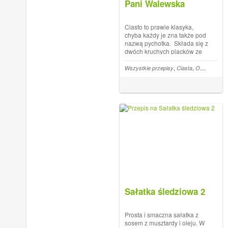
Pani Walewska
Ciasto to prawie klasyka,
chyba każdy je zna także pod
nazwą pychotka. Składa się z
dwóch kruchych placków ze
słodką bezą, przełożonych
pysznym kremem
,
,
Wszystkie przepisy
Ciasta
Orzechy
budyniowym, słodycz
przełamuje tu dżem
porzeczkowy. Placki przed
upieczeniem posypuje się...
The pos...
Sałatka śledziowa 2
Prosta i smaczna sałatka z
sosem z musztardy i oleju. W