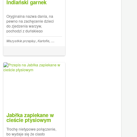
Indiański garnek
Oryginalna nazwa dania, na
pewno na zachęcenie dzieci
do zjedzenia warzyw,
pochodzi z duńskiego
przedszkola. Wygląda jak
bigos chociaż nie ma z nim
,
,
,
,
,
,
,
,
,
Zupy
Wszystkie przepisy
Grzyby
Kapusta
Kartofle
Szczaw
Marchewka
Dania z garnka
Mięso mielone
Seler
nic wspólnego nawet nie
zawiera kapusty. Składem
trochę przypomina danie rybę
po... The post Indiański g...
Jabłka zapiekane w
cieście ptysiowym
Trochę nietypowe połączenie,
bo wydaje się że ciasto