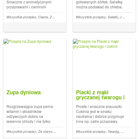
Smaczne z aromatycznymi
gotowanych żółtek. Sałatkę
przyprawami i ciemnym
można podawać do chleba,
cukrem, pachnie jak piernik.
ziemniaków pieczonych,
Bardzo proste w wykonaniu, a
używać również do kanapek.
,
,
,
,
,
,
,
,
łka
Dania z ryby
Wszystkie przepisy
Wigilia i Święta
Ciasta
Ze starych przepisów
Ogórki
Wszystkie przepisy
Sałatki
Jabłka
Dani
smak można wzbogacić przez
To doskonały pomysł również
dodanie suszonych śliwek, fig
na dodatek do wigilijnej
i jabłek. Ciasto z... The post
kolacji. Najlepiej smakuje na
Cias...
gdy trochę... The p...
Zupa dyniowa
Placki z mąki
gryczanej twarogu i
cukinii
Rozgrzewająca zupa pełna
Proste i smaczne placuszki.
witamin i składników
Cukinia jest w smaku
odżywczych dobra na
neutralna i dobrze przyjmuje
jesienne chłody i nie tylko.
inne np. ostre przyprawy,
Zawiera w swym składzie
zioła, czosnek. Ta wersja jest
również pomidory które
z twarogiem dodającym im
,
,
,
,
,
ełbasa
Wszystkie przepisy
Ze starych przepisów
Zupy
Wszystkie przepisy
Dynia
Twaróg
Dania warz
dodają lekko kwaskowatości
kwaskowatego smaku i mąką