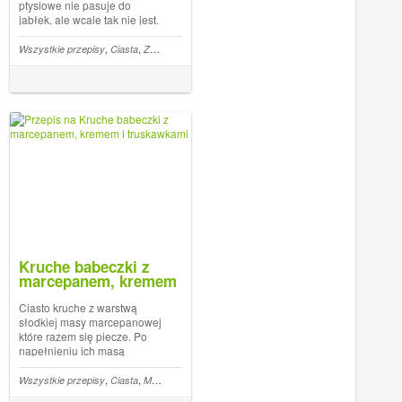
ptysiowe nie pasuje do
jabłek, ale wcale tak nie jest.
Ciasto jest na mleku chociaż
przeważnie robi się na
,
,
,
,
,
a z ryby
Wszystkie przepisy
Wigilia i Święta
Ogórki
Ciasta
Ze starych przepisów
Jabłka
wodzie. To może sprawia że
nie jest lekkie,... The post
Jabłka zapiekane w cieście
ptysiowym...
Kruche babeczki z
marcepanem, kremem
i truskawkami
Ciasto kruche z warstwą
słodkiej masy marcepanowej
które razem się piecze. Po
napełnieniu ich masą
budyniowo smietankową
pozostają dalej kruche nawet
,
,
,
,
,
,
ywne
Wszystkie przepisy
Racuszki
Cukinia
Mąka gryczana
Ciasta
Marcepan
Truskawki
po kilku dniach. Warstwa