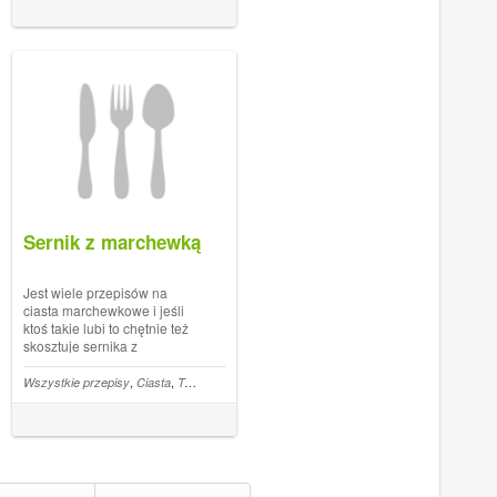
marcepanowa nie pozwala na
ich przesiąkniecie. Porcja jest
na 12... The post ...
Sernik z marchewką
Jest wiele przepisów na
ciasta marchewkowe i jeśli
ktoś takie lubi to chętnie też
skosztuje sernika z
marchewką. Sernik jest
miękki, delikatny, wilgotny i z
,
,
,
Wszystkie przepisy
Ciasta
Twaróg
Marchewka
przyprawami jakie typowo
daje się do ciast
marchewkowych. Cynamon
jak... The post Sernik z marc...