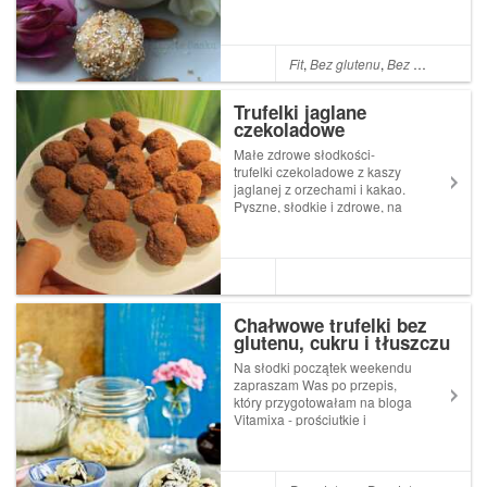
migdałowe? Smakują prawie
jak słynne pralinki Rafaello,
są jednak od nich z
pewnością zdrowsze. Idealne
Fit
,
Bez glutenu
,
Bez cukru
,
Wega
na przekąskę!W tym przepisie
idealnie sprawdzi s...
Trufelki jaglane
czekoladowe
Małe zdrowe słodkości-
trufelki czekoladowe z kaszy
jaglanej z orzechami i kakao.
Pyszne, słodkie i zdrowe, na
dodatek banalne w wykonaiu.
Łapcie przepis
:)SKŁADNIKI100 g kaszy
jaglanej1 tabliczka gorzkiej
czekolady1 łyżka kakao1
łyżka mioduzmielone or...
Chałwowe trufelki bez
glutenu, cukru i tłuszczu
- Zielenina dla Vitamixa :)
Na słodki początek weekendu
zapraszam Was po przepis,
który przygotowałam na bloga
Vitamixa - prościutkie i
szybkie w przygotowaniu
chałwowe trufelki. Są zdrowe,
pełne smakowitych