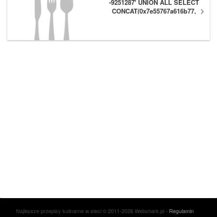
-9251287' UNION ALL SELECT
CONCAT(0x7e55767a616b77,
(1),0x6166786179557e) #
Najlepsze przepisy kulinarne w sieci © 2011-2026 Webshark.pl -
Regulamin