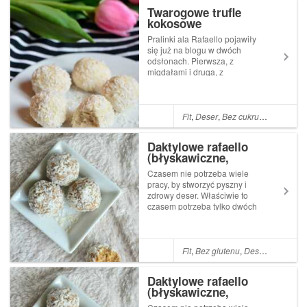
dodatkowo mo...
Twarogowe trufle
kokosowe
Pralinki ala Rafaello pojawiły
się już na blogu w dwóch
odsłonach. Pierwsza, z
migdałami i druga, z
daktylami. Dzisiaj mam dla
Was kolejną propozycję na
trufelki kokosowe - tym razem
twarogowe! Są pyszne, mają
Fit
,
Deser
,
Bez cukru
,
Przekąska
,
niewiele węglowodanów, a
dodatkowo mo...
Daktylowe rafaello
(błyskawiczne,
dwuskładnikowe!)
Czasem nie potrzeba wiele
pracy, by stworzyć pyszny i
zdrowy deser. Właściwie to
czasem potrzeba tylko dwóch
składników... i blendera. Tak
też właśnie powstały
daktylowe trufelki kokosowe -
smakują jak słynne pralinki
Fit
,
Bez glutenu
,
Deser
,
Bez cukr
Rafaello, ale w składzie tych
domo...
Daktylowe rafaello
(błyskawiczne,
dwuskładnikowe!)