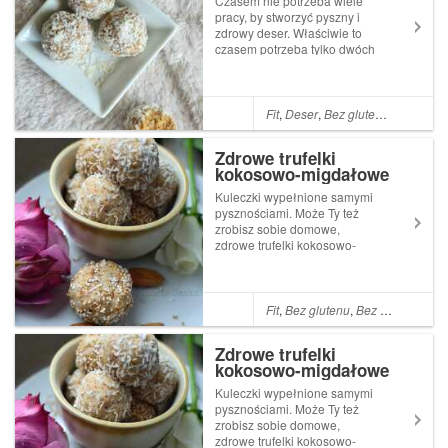
Czasem nie potrzeba wiele
pracy, by stworzyć pyszny i
zdrowy deser. Właściwie to
czasem potrzeba tylko dwóch
składników... i blendera. Tak
też właśnie powstały
daktylowe trufelki kokosowe -
smakują jak słynne pralinki
Fit
,
Deser
,
Bez glutenu
,
Bez cukr
Rafaello, ale w składzie tych
domo...
Zdrowe trufelki
kokosowo-migdałowe
Kuleczki wypełnione samymi
pysznościami. Może Ty też
zrobisz sobie domowe,
zdrowe trufelki kokosowo-
migdałowe? Smakują prawie
jak słynne pralinki Rafaello,
są jednak od nich z
pewnością zdrowsze. Idealne
Fit
,
Bez glutenu
,
Bez cukru
,
Wega
na przekąskę!W tym przepisie
idealnie sprawdzi s...
Zdrowe trufelki
kokosowo-migdałowe
Kuleczki wypełnione samymi
pysznościami. Może Ty też
zrobisz sobie domowe,
zdrowe trufelki kokosowo-