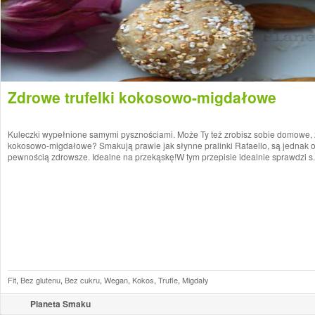
Zdrowe trufelki kokosowo-migdałowe
Kuleczki wypełnione samymi pysznościami. Może Ty też zrobisz sobie domowe, z
kokosowo-migdałowe? Smakują prawie jak słynne pralinki Rafaello, są jednak o
pewnością zdrowsze. Idealne na przekąskę!W tym przepisie idealnie sprawdzi s.
Fit
,
Bez glutenu
,
Bez cukru
,
Wegan
,
Kokos
,
Trufle
,
Migdały
Planeta Smaku