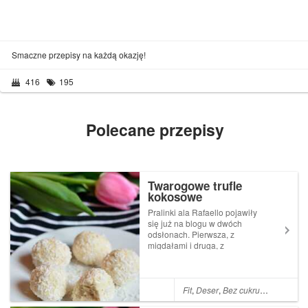
Smaczne przepisy na każdą okazję!
416
195
Polecane przepisy
Twarogowe trufle
kokosowe
Pralinki ala Rafaello pojawiły
się już na blogu w dwóch
odsłonach. Pierwsza, z
migdałami i druga, z
daktylami. Dzisiaj mam dla
Was kolejną propozycję na
trufelki kokosowe - tym razem
twarogowe! Są pyszne, mają
Fit
,
Deser
,
Bez cukru
,
Mąka koko
niewiele węglowodanów, a