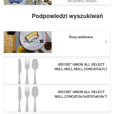
składników, idealne dla
Bez glutenu
,
Bezglutenowe
,
Dla 
dorosłych i dzieci!Zapraszam
na bloga, prz...
Podpowiedzi wyszukiwań
Rosa webbiana
-9251287' UNION ALL SELECT
NULL,NULL,NULL,CONCAT(0x7e55767
(1),0x6166786179557e) #
-9251287' UNION ALL SELECT
NULL,CONCAT(0x7e55767a616b77,
(1),0x6166786179557e),NULL #