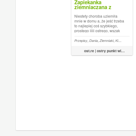
Zapiekanka
ziemniaczana z
oscypkiem lub
boczkiem i kiszoną
Niestety choroba uziemiła
kapustą
mnie w domu a, że jeść trzeba
to najlepiej coś szybkiego,
prostego iiiii ostrego, wszak
chili ma dużo witaminy C.
,
,
,
Przepisy
Dania
Ziemniaki
Kiszona kapusta
ost.re | ostry punkt widzenia