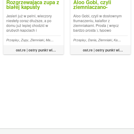
Rozgrzewająca zupa z
Aloo Gobi, czyli
białej kapusty
ziemniaczano-
kalafiorowe curry.
Jesień już w pełni, wieczory
Aloo Gobi, czyli w dosłownym
niestety coraz dłuższe, a po
tłumaczeniu, kalafior z
domu już lepiej chodzić w
ziemniakami. Prosta ( wręcz
grubych kapciach i
bardzo prosta ), typowo
wełnianych skarpetach
indyjska potrawa w której
główne skrzypce gra
,
,
,
,
,
,
,
,
,
,
Zapiekanka
Przepisy
Zupy
Ziemniaki
Marchew
Zupa
Biała kapusta
Przepisy
Dania
Kapusta
Ziemniaki
Kalafior
kompozycja przypraw oraz
smaków jest to coś zarazem
ost.re | ostry punkt widzenia
ost.re | ostry punkt widzenia
wyjątkowego ale
jednocześnie do złudzenia
przypom...