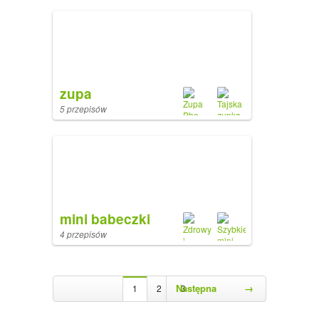
zupa
5 przepisów
mini babeczki
4 przepisów
Następna
→
1
2
3