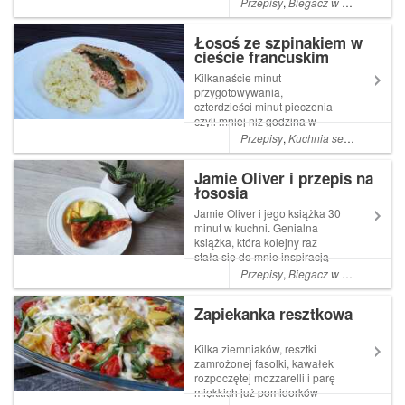
Przepisy
,
Biegacz w kuchni
,
Bieg
lagom? oraz jakie
obowiązkowe dania
Łosoś ze szpinakiem w
znajdziemy na świątecznym,
cieście francuskim
szwedzkim stole? O tym
rozmawialiśmy dziś podczas
Kilkanaście minut
wi...
przygotowywania,
czterdzieści minut pieczenia
czyli mniej niż godzina w
kuchni i voila! obiad gotowy.
Przepisy
,
Kuchnia semiwegetariańska
łosoś ze szpinakiem w cieście
francuskim łosoś norweski
Jamie Oliver i przepis na
surowy (filet ok 300 g) szpinak
łososia
baby (1 opak, można użyć
mrożo...
Jamie Oliver i jego książka 30
minut w kuchni. Genialna
książka, która kolejny raz
stała się do mnie inspiracją
do przygotowania pysznego
Przepisy
,
Biegacz w kuchni
,
Bieg
obiadu. Kiedy na urodziny,
Majka podarowała mi książkę
Zapiekanka resztkowa
Jamiego byłam
zachwycona. To była taka ...
Kilka ziemniaków, resztki
zamrożonej fasolki, kawałek
rozpoczętej mozzarelli i parę
miękkich już pomidorków