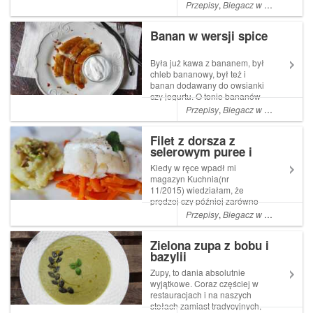
awokado, odrobina sosu
Przepisy
,
Biegacz w kuchni
,
Bieg
sojowego i kilka tajnych
składników dla podkręcenia
Banan w wersji spice
smaku to właśnie potrzeba,
by zrobić fajne, szybkie i le...
Była już kawa z bananem, był
chleb bananowy, był też i
banan dodawany do owsianki
czy jogurtu. O tonie bananów
zjedzonych przed, w trakcie i
Przepisy
,
Biegacz w kuchni
,
Kuch
po zawodach nie wspomnę.
Przyszedł więc czas na
Filet z dorsza z
banana na ciepło, w nieco
selerowym puree i
ostrzejszej wersji. Cynamon
pistacjami
i...
Kiedy w ręce wpadł mi
magazyn Kuchnia(nr
11/2015) wiedziałam, że
prędzej czy później zarówno
filet z dorsza jak i selerowe
Przepisy
,
Biegacz w kuchni
,
Kuch
puree trafią na mój talerz. No i
trafiły ku uciesze naszych
Zielona zupa z bobu i
żołądków, oczu i portfela. Nie
bazylii
wiem, być może t...
Zupy, to dania absolutnie
wyjątkowe. Coraz częściej w
restauracjach i na naszych
stołach zamiast tradycyjnych,