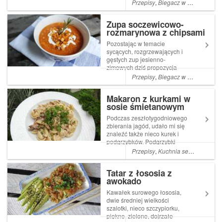
koktajlowych. Do tego
Przepisy
,
Biegacz w kuchni
,
Bieg
przyjemny, aromatyczny sos
na bazie mleka kokosowego.
Zupa soczewicowo-
Tyle właśnie wystarczy, by
rozmarynowa z chipsami
zrobić świetną zapiekankę,
z batatów
tak napr...
Pozostając w temacie
sycących, rozgrzewających i
gęstych zup jesienno-
zimowych dziś propozycja
wegetariańska,
Przepisy
,
Biegacz w kuchni
,
Bieg
bezglutenowa z porządną
dawką białka w postaci
Makaron z kurkami w
soczewicy i chrupiącymi
sosie śmietanowym
chipsami z batata. składniki: 1
szkl czerwonej soczewicy 2
Podczas zeszłotygodniowego
ząbki ...
zbierania jagód, udało mi się
znaleźć także nieco kurek i
podgrzybków. Podgrzybki
oczywiście już się suszą będą
Przepisy
,
Kuchnia semiwegetariańska
idealnym dodatkiem do
zimowego bigosu, a kurki
Tatar z łososia z
wrzuciłam na patelnię,
awokado
dodałam kilka składników i ...
Kawałek surowego łososia,
dwie średniej wielkości
szalotki, nieco szczypiorku,
piękne, zielone, dojrzałe