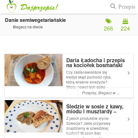
Danie semiwegetariańskie
Biegacz na diecie
266
224
Daria Ładocha i przepis
na kociołek bosmański
Czy zastanawialiście się
kiedyś skąd pochodzi ryba,
którą właśnie smażycie?
Wiele, nawet tych dziko
żyjących i sprzedawanych w
Przepisy
,
Biegacz w kuchni
,
Bieg
sklepach pochodzi z łowisk,
które nie są kontrolowane. W
Śledzie w sosie z kawy,
ten sposób w niektórych
miodu i musztardy –
miejscach mórz i oceanów ryb
przepis na świąteczne
jest już ...
Z jakich produktów słynie
danie prosto ze Szwecji
Szwecja? Jakie przyprawy
znajdziemy w szwedzkiej
kuchni? W czym tkwi
tajemnica szwedzkiego