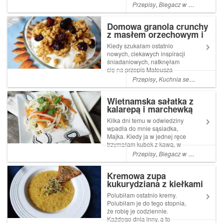
rzadkich zup pojawiają się te
Przepisy
,
Biegacz w kuchni
,
Kuch
o gęstej, kremowej
konsystencji. Są proste w
Domowa granola crunchy
przygotowaniu, zdrowe i
z masłem orzechowym i
bardziej syte. Po zjedzeniu
bakaliami
jednej...
Kiedy szukałam ostatnio
nowych, ciekawych inspiracji
śniadaniowych, natknęłam
się na przepis Mateusza
Jasińskiego
Przepisy
,
Kuchnia semiwegetariańska
(trenerbiegania.pl), który od
razu wydał mi się strzałem w
Wietnamska sałatka z
dziesiątkę. Wprawdzie w
kalarepą i marchewką
owym przepisie mowa była o
batonach musli, ale ...
Kilka dni temu w odwiedziny
wpadła do mnie sąsiadka,
Majka. Kiedy ja w jednej ręce
trzymałam kubek z kawą, w
drugiej drewnianą łyżkę, którą
Przepisy
,
Biegacz w kuchni
,
Kuch
mieszałam w garnku
przygotowując zupę z
Kremowa zupa
soczewicy, Majka, chwyciła
kukurydziana z kiełkami
kalarepkę, która leżała na
kuchennym ...
Polubiłam ostatnio kremy.
Polubiłam je do tego stopnia,
że robię je codziennie.
Każdego dnia inny, a to