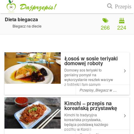
Dieta biegacza
Biegacz na diecie
266
224
Łosoś w sosie teriyaki
domowej roboty
Domowy sos teriyaki to
genialny pomysł na
wykorzystanie resztek warzyw
z lodówki i tym samym
stworzenie czegoś iście
Przepisy
,
Biegacz w kuchni
,
Bieg
królewskiego. Serio! Sos,
który świetnie smakuje nie
Kimchi – przepis na
tylko z łososiem, ale też z
koreańską przystawkę
samymi warzywami na bazie
których powstał. Jeśli...
Kimchi to tradycyjna
koreańska przystawka,
będąca podstawą każdego
posiłku w Korei i
jednocześnie baza wielu zup,