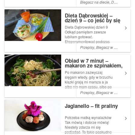
górki, grunt że do przodu.
Biegacz na diecie
,
Dieta biegacza
Zmiany, które
zaobserwowałam
Dieta Dąbrowskiej –
po siedemnastu dniach diety:
dzień 9 – co jeść by się
wcześniej podwyższone
najeść
żelazo obniżyło się o ponad
Dieta Dąbrowskiej dzień 9
po...
Odkąd pamiętam zawsze
lubiłam gotować.
Eksperymentować podczas
gotowania, pokochałam
Przepisy
,
Biegacz w kuchni
,
Bieg
później. Nie jest problemem
ugotować posiłek na sto
Obiad w 7 minut –
różnych sposobów z
makaron ze szpinakiem,
dodatkiem warzyw, problem
tuńczykiem i suszonymi
zaś staje się przygotowanie
Po makaron zazwyczaj
pomidorami
je...
sięgam wtedy, gdy w brzuchu
kiszki grają mi marsza a ja
albo nie mam czasu, albo po
prostu ochoty na to, by pół
Przepisy
,
Biegacz w kuchni
,
Bieg
dnia tańczyć przy garach. Tak
jak dzisiaj Makaron =
Jaglanello – fit praliny
wybawienie! składniki: oliwa
czosnek świeży, umyty szp...
Potrzeba matką wynalazków
Tak mówią i dobrze mówią!
Niestety zdarza mi się
podjadać. To takie paskudne