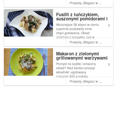
kruszonką (bez cukru),
Przepisy
,
Biegacz w kuchni
,
Bieg
standardowo powidła z
lawendą (przepis), które
Fusilli z tuńczykiem,
świetnie sprawdzają się zimą
suszonymi pomidorami i
jako dodatek na przykład do
halloumi
owsianki, n...
Wczorajsze 38 stopni w cieniu
zupełnie pozbawiły mnie
chęci gotowania. Obiad
zrobiłam z rozsądku, coś w
końcu jeść trzeba, grunt to nie
Przepisy
,
Biegacz w kuchni
,
Bieg
stać nad buchającą znad
kuchenki parą. Makaron to
Makaron z zielonymi
jest to! Wrzucasz do gotującej
grillowanymi warzywami
się wody i czekasz, popijaj...
Pomysł na szybki i smaczny
obiad? Ależ bardzo proszę!
składniki: ugotowany
makaron 300 g indyka
pokrojonego w paski garść
Przepisy
,
Biegacz w kuchni
,
Bieg
groszku cukrowego 1 średnia
cukinia szczypta kurkumy
szczypta curry ok 1-2 cm
świeżego imbiru 2 łyżki sosu
rybnego sól i p...