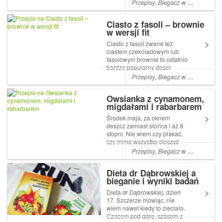
wszak nie zawsze musi być
Przepisy
,
Biegacz w kuchni
,
Bieg
mięcho i pyry
Ciasto z fasoli – brownie
w wersji fit
Ciasto z fasoli zwane też
ciastem czekoladowym lub
fasolowym brownie to ostatnio
bardzo popularny deser
wśród fit fighterów. I nie ma
Przepisy
,
Biegacz w kuchni
,
Bieg
się co dziwić, bo ciasto jest
faktycznie świetne w smaku,
Owsianka z cynamonem,
szybkie w przygotowaniu i
migdałami i rabarbarem
proste jak budowa cepa. Na
p...
Środek maja, za oknem
deszcz zamiast słońca i aż 8
stopni. Nie wiem czy płakać,
czy mimo wszystko cieszyć
się, że to jednak nadal
Przepisy
,
Biegacz w kuchni
,
Bieg
temperatura na plusie.
Zamiast lekkiej, orzeźwiającej
Dieta dr Dąbrowskiej a
sałatki na śniadanie, dziś
bieganie i wyniki badań
sięgnęłam po coś spra...
Dieta dr Dąbrowskiej, dzień
17. Szczerze mówiąc, nie
wiem nawet kiedy to zleciało.
Czasem pod górę, czasem z