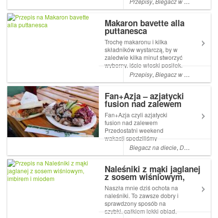
Przepisy
,
Biegacz w kuchni
,
Bieg
dodatek do smażonych
warzyw czy ryżu. Nazwa
Makaron bavette alla
kimchi pochodzi od
puttanesca
chińskiego słowa chimchae,
co w wolnym tł...
Trochę makaronu i kilka
składników wystarczą, by w
zaledwie kilka minut stworzyć
wyborny, iście włoski posiłek.
Makaron z sosem alla
Przepisy
,
Biegacz w kuchni
,
Bieg
puttanesca, bo o nim dziś
mowa, to jedno z
Fan+Azja – azjatycki
najprostszych i najbardziej
fusion nad zalewem
znanych potraw w słonecznej
Italii. Jedna ...
Fan+Azja czyli azjatycki
fusion nad zalewem
Przedostatni weekend
wakacji spędziliśmy
rodzinnie, kręcąc kilometry i
Biegacz na diecie
,
Dieta biegacza
odkrywając nieznane nam
wcześniej trasy rowerowe. Z
Naleśniki z mąki jaglanej
plecakami na plecach
z sosem wiśniowym,
wypchanymi pluszakami i
imbirem i miodem
wodą do picia, po blisko dw...
Naszła mnie dziś ochota na
naleśniki. To zawsze dobry i
sprawdzony sposób na
szybki, całkiem lekki obiad,