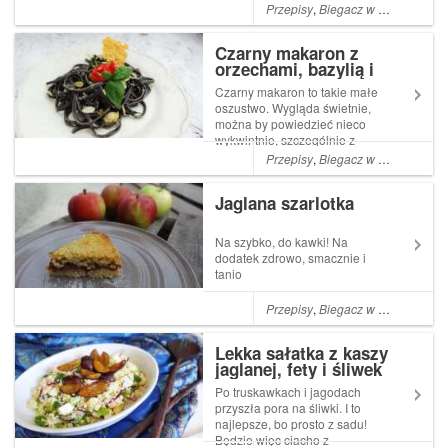
uczucie, kiedy otwierasz
Przepisy
,
Biegacz w kuchni
,
Bieg
lodówkę i szafki w
poszukiwaniu CZEGOŚ, co
Czarny makaron z
niekoniecznie jest jabłkiem,
orzechami, bazylią i
bananem czy orzechami.
pieczonym parmezanem
Ponieważ takie...
Czarny makaron to takie małe
oszustwo. Wygląda świetnie,
można by powiedzieć nieco
wykwintnie, szczególnie z
kontrastowymi dodatkami,
Przepisy
,
Biegacz w kuchni
,
Bieg
smakuje jeszcze lepiej i co
ciekawe wszyscy myślą, że
Jaglana szarlotka
spędziłam mnóstwo czasu w
kuchni na gotowaniu. A...
Na szybko, do kawki! Na
dodatek zdrowo, smacznie i
tanio
Przepisy
,
Biegacz w kuchni
,
Bieg
Lekka sałatka z kaszy
jaglanej, fety i śliwek
Po truskawkach i jagodach
przyszła pora na śliwki. I to
najlepsze, bo prosto z sadu!
Będzie więc ciacho z