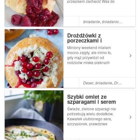
przepisem zachęcić Was do
weekendowego celebrowania
śniadań. Jednak wolny,
przyjemnie leniwy weekend u
mamy i nowy kryminał
śniadanie
,
śniadaniowo mi
,
Kuche
pochłonęły mnie na tyle, że
dopiero w niedzielę p...
Drożdżówki z
porzeczkami i
kardamonową kruszonką
Miniony weekend miałam
mocno zajęty, ale mimo to,
gdy mąż przywiózł od
rodziców miskę pięknych
czerwonych porzeczek to
wiedziałam, że jednak będzie
trzeba coś upiec ;) Chwilę
zastanawialiśmy się co
Deser
,
śniadanie
,
Drożdże
,
Czer
przygotować, bo po głowie
chodziło mi kilka pomysłów. ...
Szybki omlet ze
szparagami i serem
Świeże, zielone szparagi nie
potrzebują wielu dodatków.
Kawałek ulubionego sera,
szczypiorek, prawdziwe
wiejskie jajka. Tylko tyle
potrzeba, żeby przygotować
prosty, sycący omlet, nie tylko