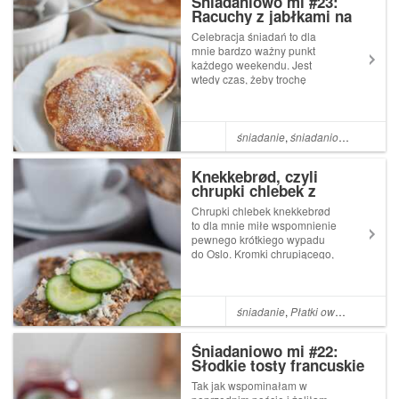
Śniadaniowo mi #23:
Racuchy z jabłkami na
kefirze
Celebracja śniadań to dla
mnie bardzo ważny punkt
każdego weekendu. Jest
wtedy czas, żeby trochę
zaszaleć - upiec świeże
bułeczki, ukręcić jakąś
domową pastę albo usmażyć
ulubioną jajecznicę.W
śniadanie
,
śniadaniowo mi
,
Jabł
weekendy bardzo często
smażymy też naleśniki i
Knekkebrød, czyli
różnego rodz...
chrupki chlebek z
Norwegii
Chrupki chlebek knekkebrød
to dla mnie miłe wspomnienie
pewnego krótkiego wypadu
do Oslo. Kromki chrupiącego,
ziarnistego chlebka to bardzo
popularny rodzaj pieczywa w
Skandynawii, a jego tradycja
sięga podobno czasów
śniadanie
,
Płatki owsiane
,
Słone
wikingów.W Norwegii (zresztą
w in...
Śniadaniowo mi #22:
Słodkie tosty francuskie
z niespodzianką
Tak jak wspominałam w