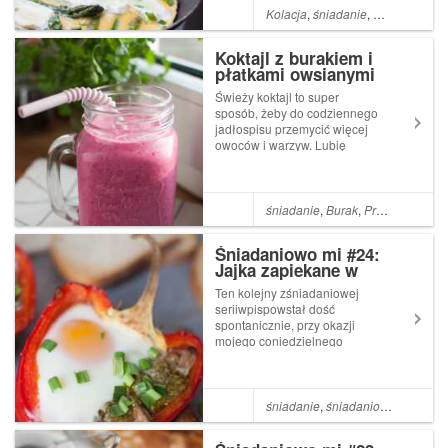
na zdrowe śniadanie, ale i
Kolacja
,
śniadanie
,
Drugie danie
szybki obiad po pracy.Szybki
omlet ...
Koktajl z burakiem i
płatkami owsianymi
Świeży koktajl to super
sposób, żeby do codziennego
jadłospisu przemycić więcej
owoców i warzyw. Lubię
przyrządzać je na
podwieczorek, a czasem
zastępuję też nimi śniadanie
(pamiętacie mój śniadaniowy
śniadanie
,
Burak
,
Przekąska
,
Pła
koktajl pietruszkowy?). Moje
ostatnie odkrycie i po...
Śniadaniowo mi #24:
Jajka zapiekane w
papryce
Ten kolejny zśniadaniowej
seriiwpispowstał dość
spontanicznie, przy okazji
mojego coniedzielnego
kręcenia się po kuchni. Na
śniadanie miałam ochotę
przygotować jajka zapiekane
w bułkach (przepis
śniadanie
,
śniadaniowo mi
,
Jajko
znajdziecie tutaj), ale niestety
okazał...