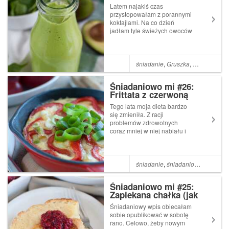
awokado?
Latem najakiś czas
przystopowałam z porannymi
koktajlami. Na co dzień
jadłam tyle świeżych owoców
i warzyw, że mój organizm nie
potrzebował już dodatkowego
witaminowego kopa o
poranku. Powoli jednak
śniadanie
,
Gruszka
,
Szpinak
,
Aw
wracam do mojej koktajlowej
rutyny, bo wraz ze ...
Śniadaniowo mi #26:
Frittata z czerwoną
papryką
Tego lata moja dieta bardzo
się zmieniła. Z racji
problemów zdrowotnych
coraz mniej w niej nabiału i
ukochanych dotąd serów, a
coraz więcej dań typowo
wegańskich. Nie znaczy to
jednak, że ser już się na
śniadanie
,
śniadaniowo mi
,
Jajko
blogu nie pojawi - w zanadrzu
mam jeszcze kilka f...
Śniadaniowo mi #25:
Zapiekana chałka (jak
tosty francuskie) + szybki
Śniadaniowy wpis obiecałam
malinowy dżem chia
sobie opublikować w sobotę
rano. Celowo, żeby nowym