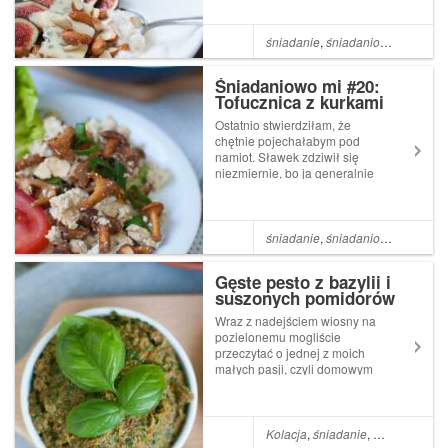
można ogrzać się w chłodny
poranek... Ale ostatnimi czasy
poranki mi się skurczyły, choć
śniadanie
,
śniadaniowo mi
,
Grus
kilka miesięcy temu miałam
nadzieję, że ...
Śniadaniowo mi #20:
Tofucznica z kurkami
Ostatnio stwierdziłam, że
chętnie pojechałabym pod
namiot. Sławek zdziwił się
niezmiernie, bo ja generalnie
nie należę do osób, które
lubią tego typu luksusy ;) Ale
ostatnie tygodnie były tak
szalenie męczące, że
śniadanie
,
śniadaniowo mi
,
Tofu
,
zwyczajnie chciałabym
oderwać się od te...
Gęste pesto z bazylii i
suszonych pomidorów
Wraz z nadejściem wiosny na
pozielonemu mogliście
przeczytać o jednej z moich
małych pasji, czyli domowym
ogrodnictwie. I choć w tym
temacie jeszcze długo
uważać się będę za
amatorkę, to ogromną radość
Kolacja
,
śniadanie
,
Pomidor
,
Bazy