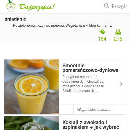
śniadanie
Po zielonemu... czyli po mojemu. Wegetariański blog kulinarny.
164
275
Smoothie
pomarańczowo-dyniowe
Pomysł na smoothie z
dodatkiem dyni chodził za
mną już od jakiegoś czasu.
Słodka, pieczona dynia
naturalnie dosłodziła koktajl i
sprawiła, że zyskał on
przyjemnie kremową
konsystencję. Z dynią zaś
Wegańskie
,
śniadanie
,
Dynia
,
Pr
świetnie komponują się
korzenne przyprawy, dlatego
Koktajl z awokado i
dyni...
szpinakiem + jak wybrać