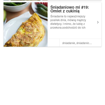
sprawia mi przebywanie
wśród zieleni i zapełnianie...
Śniadaniowo mi #19:
Omlet z cukinią
Śniadanie to najważniejszy
posiłek dnia, mówią mądrzy
dietetycy. I mimo, że lubię z
przekorą podchodzić do ich
stwierdzeń, to nie raz już
przekonałam się ile jest w tym
racji. Nie wyobrażam sobie
wyjść z domu bez śniadania,
śniadanie
,
śniadaniowo mi
,
Jajko
które da mi energię na cały ...