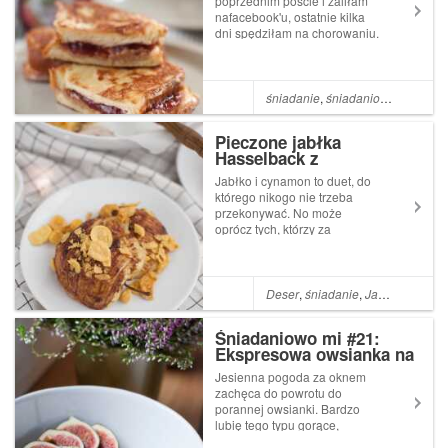
poprzednim poście i żaliłam
nafacebook'u, ostatnie kilka
dni spędziłam na chorowaniu.
Trwało to stanowczo za
długo, czułam się fatalnie i
było mi też trochę przykro, bo
jestem wielką fanką Świąt i
śniadanie
,
śniadaniowo mi
,
Trus
lubię cały grudzień celebro...
Pieczone jabłka
Hasselback z
kukurydzianą kruszonką
Jabłko i cynamon to duet, do
którego nikogo nie trzeba
przekonywać. No może
oprócz tych, którzy za
cynamonem nie przepadają -
nie wiem jak to możliwe, ale
mam nawet w domu takiego
dziwnego osobnika! ;) To
Deser
,
śniadanie
,
Jabłko
wyjątkowe jesienno-zimowe
połączenie świetnie s...
Śniadaniowo mi #21:
Ekspresowa owsianka na
jogurcie + 2 jesienne
Jesienna pogoda za oknem
propozycje podania!
zachęca do powrotu do
porannej owsianki. Bardzo
lubię tego typu gorące,
sycące śniadania, którymi