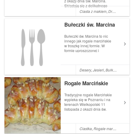
z okazji dnia Św. Marcina.
Składają się z delikatnego
drożdżowego ciasta
Ciasta z makiem
,
Drożdżówki
półfrancuskiego oraz
nadzienia z białego maku i
Bułeczki św. Marcina
dużej ilości bakalii. Całość
wieńczy lukrowa polewa z
migdałową posypką. Wcz...
Bułeczki św. Marcina to nic
innego jak rogale marcińskie
w troszkę innej formie. W
formie uproszczonej i
błyskawicznej po prostu
idealnej na ostatnią chwilę!
Wiem, że wiele osób nie
podejmuje się upieczenia
Desery
,
Jesień
,
Bułki
,
Drożdże
,
R
klasycznej wersji z powodu
dość mozolnej prac...
Rogale Marcińskie
Tradycyjne rogale Marcińskie
wypieka się w Poznaniu i na
terenach Wielkopolski 11
listopada z okazji dnia św.
Marcina. Są obłędne w
smaku, z delikatnego ciasta
półfrancuskiego, z
nadzieniem z białego maku
Ciastka
,
Rogale marcińskie
,
Roga
oraz bakalii Czytaj więcej »