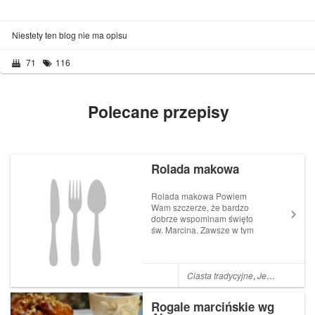
Niestety ten blog nie ma opisu
71
116
Polecane przepisy
Rolada makowa
Rolada makowa Powiem
Wam szczerze, że bardzo
dobrze wspominam święto
św. Marcina. Zawsze w tym
okresie wybierałem się do
znajomych do Niemiec i tam
obchodziliśmy to święto. Te
parady małomiasteczkowe (;))
Ciasta tradycyjne
,
Jesień
,
Pozost
są genialne! To wszystko ma
swój urok i klimat....
Rogale marcińskie wg