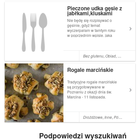
Pieczone udka gęsie z
jabłkami,kluskami
śląskimi i domowym
Nie będę się rozpisywać o
coleslawem
gęsinie, gdyż temat
wyczerpałam w tamtym roku
w poprzednim wpisie. jaka
jest tradycja robienia gęsi na
Św. Marcina czyli 11 listopada
możecie przeczytać tu. W
tamtym roku była wybitnie
Bez glutenu
,
Obiad
,
świątecznie
,
dobra, zrobiłam udka długo
duszone...
Rogale marcińskie
Tradycyjne rogale marcińskie
są przygotowywane w
Poznaniu z okazji dnia św.
Marcina - 11 listopada.
Ciasto francusko - drożdżowe
- delikatne, chrupiące -
PYSZNE. Nadzienie z białego
maku, orzechów i bakalii.
Drożdżowe
,
Inne
,
Półfrancuskie
Całość zwieńczona warstwą
lukru i posypana z...
Podpowiedzi wyszukiwań