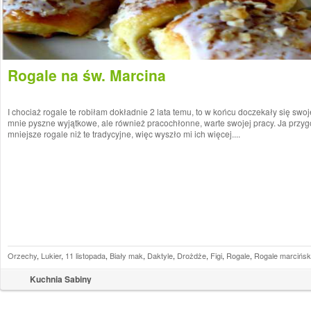
Rogale na św. Marcina
I chociaż rogale te robiłam dokładnie 2 lata temu, to w końcu doczekały się swoje
mnie pyszne wyjątkowe, ale również pracochłonne, warte swojej pracy. Ja prz
mniejsze rogale niż te tradycyjne, więc wyszło mi ich więcej....
Orzechy
,
Lukier
,
11 listopada
,
Biały mak
,
Daktyle
,
Drożdże
,
Figi
,
Rogale
,
Rogale marcińsk
Kuchnia Sabiny