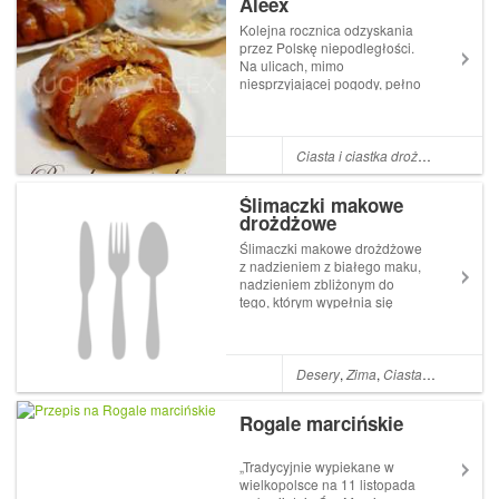
Aleex
Kolejna rocznica odzyskania
przez Polskę niepodległości.
Na ulicach, mimo
niesprzyjającej pogody, pełno
ludzi, choć w moim
miasteczku nie jest tłoczno.
Oficjalne obchody już się
zakończyły. My świętujemy
Ciasta i ciastka drożdżowe
dziś po swojemu. Zrobiłam
obiad i upiekłam rogal...
Ślimaczki makowe
drożdżowe
Ślimaczki makowe drożdżowe
z nadzieniem z białego maku,
nadzieniem zbliżonym do
tego, którym wypełnia się
rogale marcińskie. Można
więc z powodzeniem zamiast
rogali na święto św. Marcina
upiec właśnie takie ślimaczki.
Desery
,
Zima
,
Ciasta
,
Mąka psze
Ślimaczki makowe to również
propoz...
Rogale marcińskie
„Tradycyjnie wypiekane w
wielkopolsce na 11 listopada