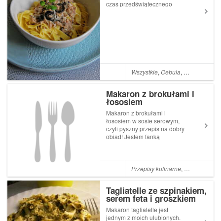
czas przedświątecznego
szaleństwa. Składniki: 1 szt.
cebuli średniej wielkości 2
ząbki Post Tagliatelle z
tuńczykiem pojawił się poraz
pierwszy w Pan i Pani Domu.
Wszystkie
,
Cebula
,
Czosnek
,
śmi
Makaron z brokułami i
łososiem
Makaron z brokułami i
łososiem w sosie serowym,
czyli pyszny przepis na dobry
obiad! Jestem fanką
makaronów! Lubię je bardzo,
bo można je przygotować na
wiele sposobów i szybko
wyczarować wyjątkowe dania!
Przepisy kulinarne
,
Obiad
,
Czosn
Mój mąż nie przepada za
brokułami. Zjada je....
Tagliatelle ze szpinakiem,
serem feta i groszkiem
Makaron tagliatelle jest
jednym z moich ulubionych.