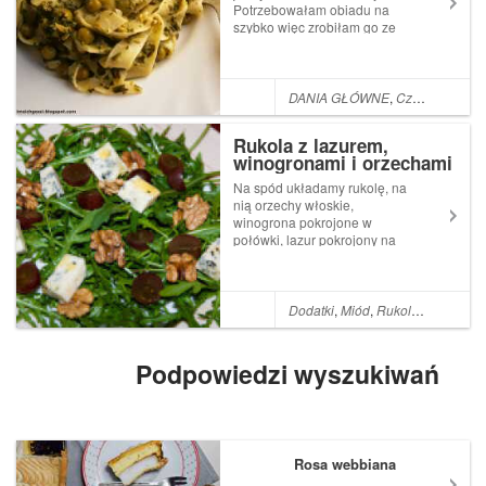
Potrzebowałam obiadu na
szybko więc zrobiłam go ze
szpinakiem w kremowym
sosie śmietanowym, z
dodatkiem groszku
konserwowego, który
DANIA GŁÓWNE
,
Czosnek
,
Gros
urozmaicił to klasyczne danie
i fajnie podkręcił jego
Rukola z lazurem,
smak.SKŁADNIKI...
winogronami i orzechami
włoskimi w sosie
Na spód układamy rukolę, na
miodowym
nią orzechy włoskie,
winogrona pokrojone w
połówki, lazur pokrojony na
części. Całość lekko
polewamy sosem. Nie
mieszamy.
Dodatki
,
Miód
,
Rukola
,
Winogron
Podpowiedzi wyszukiwań
Rosa webbiana