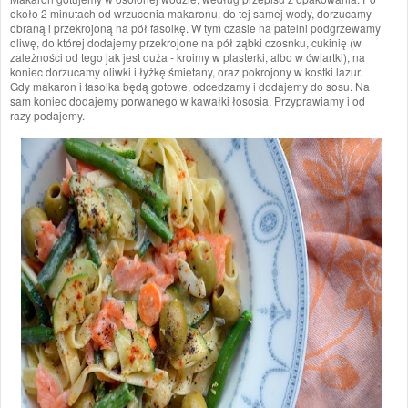
około 2 minutach od wrzucenia makaronu, do tej samej wody, dorzucamy
obraną i przekrojoną na pół fasolkę. W tym czasie na patelni podgrzewamy
oliwę, do której dodajemy przekrojone na pół ząbki czosnku, cukinię (w
zależności od tego jak jest duża - kroimy w plasterki, albo w ćwiartki), na
koniec dorzucamy oliwki i łyżkę śmietany, oraz pokrojony w kostki lazur.
Gdy makaron i fasolka będą gotowe, odcedzamy i dodajemy do sosu. Na
sam koniec dodajemy porwanego w kawałki łososia. Przyprawiamy i od
razy podajemy.