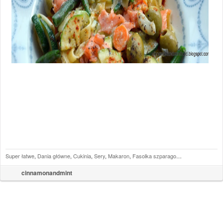
Super łatwe
,
Dania główne
,
Cukinia
,
Sery
,
Makaron
,
Fasolka szparagowa
,
łosoś
cinnamonandmint