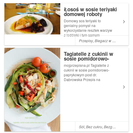
Łosoś w sosie teriyaki
domowej roboty
Domowy sos teriyaki to
genialny pomysł na
wykorzystanie resztek warzyw
z lodówki i tym samym
stworzenie czegoś iście
Przepisy
,
Biegacz w kuchni
,
Bieg
królewskiego. Serio! Sos,
który świetnie smakuje nie
Tagiatelle z cukinii w
tylko z łososiem, ale też z
sosie pomidorowo-
samymi warzywami na bazie
paprykowym post dr.
których powstał. Jeśli...
mojprzepisna.pl Tagiatelle z
Dąbrowska
cukinii w sosie pomidorowo-
paprykowym post dr.
Dąbrowska Przepis na
warzywny makaron, który
bardzo przypadł mi do gustu,
gdy byłam na poście dr.
Dąbrowskiej. Przepis z
Facebooka, z grupy Dieta dr
Dąbrowskiej...
Sól
,
Bez cukru
,
Bezglutenowe
,
We