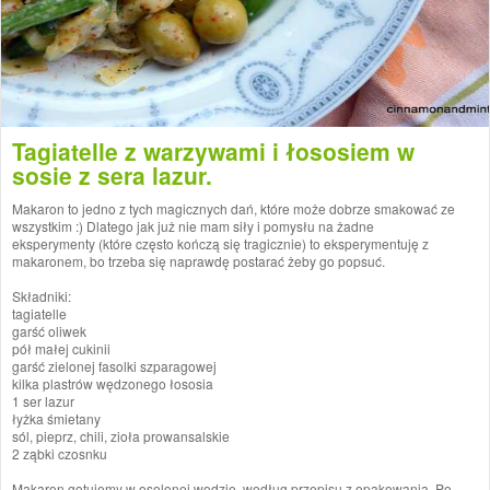
Tagiatelle z warzywami i łososiem w
sosie z sera lazur.
Makaron to jedno z tych magicznych dań, które może dobrze smakować ze
wszystkim :) Dlatego jak już nie mam siły i pomysłu na żadne
eksperymenty (które często kończą się tragicznie) to eksperymentuję z
makaronem, bo trzeba się naprawdę postarać żeby go popsuć.
Składniki:
tagiatelle
garść oliwek
pół małej cukinii
garść zielonej fasolki szparagowej
kilka plastrów wędzonego łososia
1 ser lazur
łyżka śmietany
sól, pieprz, chili, zioła prowansalskie
2 ząbki czosnku
Makaron gotujemy w osolonej wodzie, według przepisu z opakowania. Po