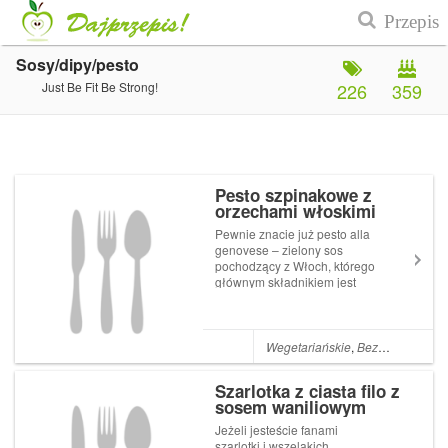
Sosy/dipy/pesto
Just Be Fit Be Strong!
226
359
Pesto szpinakowe z
orzechami włoskimi
Pewnie znacie już pesto alla
genovese – zielony sos
pochodzący z Włoch, którego
głównym składnikiem jest
bazylia? Tym razem
chciałabym zaprezentować
Wam przepis na pesto
szpinakowe z orzechami
Wegetariańskie
,
Bezglutenowe
,
W
włoskimi. Świetne do
makaronu, czy jako pasta na
Szarlotka z ciasta filo z
kanapkę. N...
sosem waniliowym
Jeżeli jesteście fanami
szarlotki i wszelakich