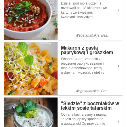
papryk i orzechów
Dzisiaj, pod moją uczelnią
włoskich
rozdawali ok. 12-kilogramowe
kartony ze świeżymi,
twardymi, soczystymi
jabłkami. Uwielbiam takie, a
nie jakieś miękkie i kruche - z
takich nie ma przyjemności
jedzenia, aczkolwiek w kuchni
Wegetariańskie
,
Bezglutenowe
,
N
całkiem dobrze się
sprawdzają. Teraz...
Makaron z pastą
paprykową i groszkiem
Wspomniałam, że pasta z
pieczonej papryki, sezamu i
masła orzechowego, którą
wstawiłam wczoraj, świetnie
sprawdza się jako sos do
makaronu. Taki obiad
smakuje nieziemsko,
zwłaszcza, kiedy mamy
Wegetariańskie
,
Bezglutenowe
,
N
wcześniej przygotowaną
pastę i zrobienie go zajmuje
"Śledzie" z boczniaków w
dosłown...
lekkim sosie tatarskim
(wegańskie)
Od rana kucharzymy z mamą.
To jest najlepszy sposób na
wypoczynek! Co prawda, nie