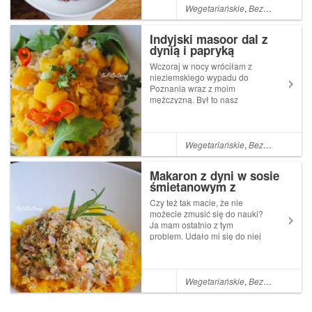
weekendu, gdyż niedzielę
Wegetariańskie
,
Bezglutenowe
,
N
zabiera mi druga uczelnia.
Przyszłe dwa tygod...
Indyjski masoor dal z
dynią i papryką
Wczoraj w nocy wróciłam z
nieziemskiego wypadu do
Poznania wraz z moim
mężczyzną. Był to nasz
pomysł na świętowanie trzech
wspólnie spędzonych lat.
Przeszliśmy kilometry
zahaczając o Stary Rynek,
Wegetariańskie
,
Bezglutenowe
,
N
Stary Browar, Termy
Maltańskie, MaltaSki, Jezioro
Makaron z dyni w sosie
Maltań...
śmietanowym z
brokułem i marchewką
Czy też tak macie, że nie
(wegański)
możecie zmusić się do nauki?
Ja mam ostatnio z tym
problem. Udało mi się do niej
zabrać dopiero po godzinie
22. Mam tak bardzo często,
zauważyłam, że wolę uczyć
się w późnych godzinach,
Wegetariańskie
,
Bezglutenowe
,
N
gdyż wtedy już nic mnie nie
rozprasza. P...