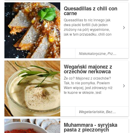
Planujemy więc, spędzić mił...
Quesadillas z chili con
carne
Quesadillas to nic innego jak
dwa placki tortilli (lub jeden
złożony na pół) wypełnione,
jak w tym przypadku, chili con
carne z roztopionym serem.
Farszem może być wszystko,
m. in. kurczak z serem,
chorizo, łosoś, hummus, co
Niskokaloryczne
,
Przekąska
,
Obi
tylko chcemy. Następnie cał...
Wegański majonez z
orzechów nerkowca
Że co? Majonez z orzechów?
Tak, to nie pomyłka. Powiem
Wam więcej, jest zdrowszy niż
te kupne w sklepie, jest
wegański i jak dla mnie
smakuje o wiele lepiej. Jest
moim numerem jeden w
różnego rodzaju sałatkach.
Wegetariańskie
,
Bezglutenowe
,
W
Najlepiej smakuje w sałatce
warzywnej, o ...
Muhammara - syryjska
pasta z pieczonych