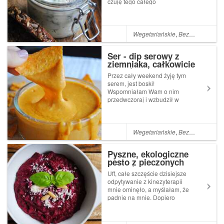
czuję tego całego
świątecznego klimatu, ani tej
radości jak co roku, ale smak
przygotowywanych przez nas
potraw jest typowo
Wegetariańskie
,
Bezglutenowe
,
N
świąteczny. Już nie mogę
doczekać się tej ogro...
Ser - dip serowy z
ziemniaka, całkowicie
wegański!
Przez cały weekend żyję tym
serem, jest boski!
Wspomniałam Wam o nim
przedwczoraj i wzbudził w
Was taką samą ciekawość,
jaką wzbudził we mnie, kiedy
zobaczyłam przepis. Dzisiaj
mam w planach zrobić go
Wegetariańskie
,
Bezglutenowe
,
N
ponownie. Przepis
podejrzałam u Wegan nerd,
Pyszne, ekologiczne
lecz ni...
pesto z pieczonych
buraków
Uff, całe szczęście dzisiejsze
odpytywanie z kinezyterapii
mnie ominęło, a myślałam, że
padnie na mnie. Dopiero
wtorek, a ja już jestem
zmęczona i nie mogę
doczekać się soboty - nie