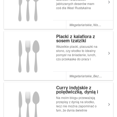
jabłczanych deserów mam
coś dla Was! Rustykalna
szarlotka z ciasta filo z sosem
waniliowym to wybitnie prosty,
błyskawiczny i nieziemsko
smaczny deser, który wykona
Wegetariańskie
,
Niskokaloryczne
dosłownie każdy! Jedynym
problem...
Placki z kalafiora z
sosem tzatziki
Wszelkie placki, placuszki na
słono, czy słodko to idealny
pomysł na śniadanie, lunch,
czy przekąskę do pracy i
szkoły. Zazwyczaj są one
proste w wykonaniu, nie
zabierają dużo czasu, a
sprawiają, że jesteśmy syci
Wegetariańskie
,
Bezglutenowe
,
N
przez kolejnych kilka godzin.
Jedząc je...
Curry indyjskie z
polędwiczką, dynią i
cieciorką
Na moim blogu przeważają
przepisy z dynią na słodko,
lecz nie można zapominać o
tym, że dynia świetnie
sprawuje się w daniach