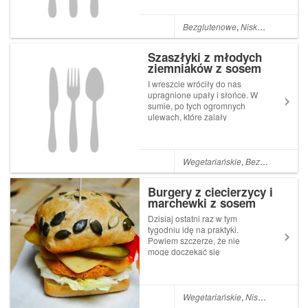
obiadowych i to nie tylko w
zupach. Dlatego dzisiaj,
chciałabym przedstawić Wam
Bezglutenowe
,
Niskokaloryczne
,
pomysł na pyszny i syty obiad
z dynią w roli g...
Szaszłyki z młodych
ziemniaków z sosem
tzatziki
I wreszcie wróciły do nas
upragnione upały i słońce. W
sumie, po tych ogromnych
ulewach, które zalały
Trójmiasto nie mogło być
inaczej! W związku z tym, że
mamy tak piękną pogodę za
oknem, nikt nie chce siedzieć
Wegetariańskie
,
Bezglutenowe
,
N
w domu i gromadami ruszamy
na plażę, nad...
Burgery z ciecierzycy i
marchewki z sosem
czosnkowym
Dzisiaj ostatni raz w tym
tygodniu idę na praktyki.
Powiem szczerze, że nie
mogę doczekać się
weekendu, w szczególności,
że niedziela jest wolna dla
pracujących (czyt. mój
mężczyzna ma wolne), a ja
Wegetariańskie
,
Niskokaloryczne
nie mam zjazdu na uczelni.