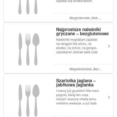
zajadać się smakołykami.
Jednym z nich, który
najszybciej znika ze stołu to
rolada szpinakowa z
wędzonym łososiem i
Bezglutenowe
,
Niskokaloryczne
,
koperkiem. Świetnie
sprawdza się na święta
Najprostsze naleśniki
Bożeg...
gryczane – bezglutenowe
Naleśniki mogłabym zajadać
na okrągło! Na słono, na
słodko, na zimno, na gorąco,
zapiekane! Jednak jakiś czas
temu, przez moje problemy
jelitowe musiałam
wyeliminować pszenicę ze
swojej diety, a w tym
Wegetariańskie
,
Bezglutenowe
,
N
najzwyklejsze naleśniki.
Kombinowałam wiele ...
Szarlotka jaglana –
jabłkowa jaglanka
I mamy już grudzień! Nie mam
pojęcia, kiedy ten czas
zleciał! Jeszcze chwile temu
mieliśmy wakacje, a już lada
dzień święta i koniec roku!
Wkoło pojawiają się
świąteczne dekoracje, a w