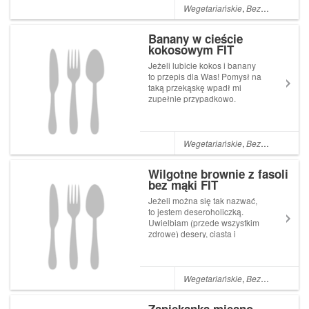
powietrzu wyczuwalna jest ta
Wegetariańskie
,
Bezglutenowe
,
N
podniosła atmosfera. Bardzo
lubię ten ...
Banany w cieście
kokosowym FIT
Jeżeli lubicie kokos i banany
to przepis dla Was! Pomysł na
taką przekąskę wpadł mi
zupełnie przypadkowo.
Miałam ochotę zjeść coś
niewymagającego, słodkiego,
a zarazem zdrowego, co
zawiera właśnie te składniki. I
Wegetariańskie
,
Bezglutenowe
,
N
tak oto powstały banany w
cieście! Zabi...
Wilgotne brownie z fasoli
bez mąki FIT
Jeżeli można się tak nazwać,
to jestem deseroholiczką.
Uwielbiam (przede wszystkim
zdrowe) desery, ciasta i
ciasteczka. Ogromną radość
sprawia mi ich przygotowanie,
zajadanie się nimi oraz fakt,
że smakują one, tak samo
Wegetariańskie
,
Bezglutenowe
,
N
bardzo jak mi, moim bliskim,
zna...