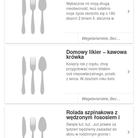
Wybaczcie mi moją długą
nieobecność, lecz ostatnio
moje życie obróciło się o 180
stopni! Z dniem 5. stycznia w
domu pojawił się nowy
członek rodziny Maña, 8
tygodniowa sunia rasy Cocker
Spaniel. Od grudnia wszyscy
Wegetariańskie
,
Bezglutenowe
,
W
przygotowywaliśmy się do
świąt...
Domowy likier – kawowa
krówka
Kolejny rok z rzędu, chcę
przygotować moim bliskim
coś niepowtarzalnego, prosto
z serca. W zeszłym roku były
to wielkie słoiki z gotową
mieszanką na ciasteczka z
żurawiną i białą czekoladą,
do których wystarczyło dodać
Wegetariańskie
,
Bezglutenowe
,
D
tylko jajka i masło. W tym roku
z...
Rolada szpinakowa z
wędzonym łososiem i
koperkiem
Święta tuż, tuż.. Już prawie za
tydzień będziemy zasiadać do
stołu w rodzinnym gronie i