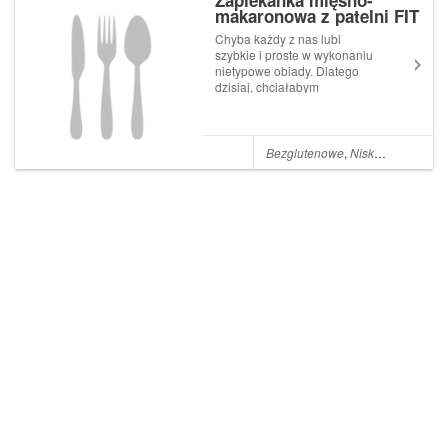
Zapiekanka mięsno-
makaronowa z patelni FIT
Chyba każdy z nas lubi
szybkie i proste w wykonaniu
nietypowe obiady. Dlatego
dzisiaj, chciałabym
zaproponować Wam
rewelacyjny przepis na
zapiekankę mięsno-
makaronową z patelni! Bez
Bezglutenowe
,
Niskokaloryczne
,
zapiekania całości w
piekarniku, bez uprzedniego
gotowania makaronu, a...