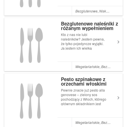
czasu na przygotowywanie
wymagających sałatek, które
nie przepadają za krojeniem
Bezglutenowe
,
Niskokaloryczne
,
składników, czy lubią sałatki
bez majonezu. Świet...
Bezglutenowe naleśniki z
różanym wypełnieniem
Kto z nas nie lubi
naleśników? Jestem pewna,
że tylko pojedyncze wyjątki.
Ja jestem ich wielką
wielbicielką! Naleśniki na
słodko, z mięsem, z
warzywami, w formie tortu,
zawinięte w rulony, czy
Wegetariańskie
,
Bezglutenowe
,
N
złożone w trójkąty wszystkie
je uwielbiam. Jednakże...
Pesto szpinakowe z
orzechami włoskimi
Pewnie znacie już pesto alla
genovese – zielony sos
pochodzący z Włoch, którego
głównym składnikiem jest
bazylia? Tym razem
chciałabym zaprezentować
Wam przepis na pesto
szpinakowe z orzechami
Wegetariańskie
,
Bezglutenowe
,
W
włoskimi. Świetne do