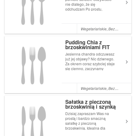
nie dlatego, że się
odchudzam Po prostu,
doceniłam fakt ich szybkiego
przygotowania. Wcześniej
jadałam je tylko od czasu do
czasu, a teraz mogłabym się
Wegetariańskie
,
Bezglutenowe
,
N
nimi zajadać bez końca. W
szczególności pol...
Pudding Chia z
brzoskwiniami FIT
Jesienna chandra odczuwasz
już jej objawy? Nic dziwnego.
Za oknem coraz szybciej staje
się ciemno, zaczynamy
wchodzić w cieplejsze
ubrania, mamy coraz
mniejszy wybór świeżych
warzyw i owoców na
Wegetariańskie
,
Bezglutenowe
,
N
straganach. Mimo tego, nie
powinniśmy zapominać o s...
Sałatka z pieczoną
brzoskwinią i szynką
parmeńską
Dzisiaj zapraszam Was na
prostą i bardzo smaczną
sałatkę z pieczoną
brzoskwinią. Idealna dla
osób, które nie mają za dużo