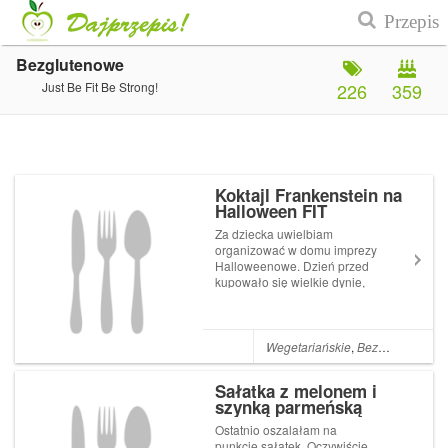
Bezglutenowe
Just Be Fit Be Strong!
226
359
Koktajl Frankenstein na
Halloween FIT
Za dziecka uwielbiam
organizować w domu imprezy
Halloweenowe. Dzień przed
kupowało się wielkie dynie,
wydrążało i rzeźbiło się im
różne buzie. Była to świetna
okazja, by spotkać się ,
poprzebierać i pobawić w
Wegetariańskie
,
Bezglutenowe
,
N
grupie koleżanek z klasy, czy
z osiedla. Za...
Sałatka z melonem i
szynką parmeńską
Ostatnio oszalałam na
punkcie sałatek. Oczywiście