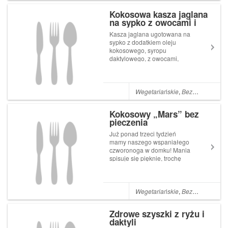
makaronu, czy jako pasta na
Kokosowa kasza jaglana
kanapkę. N...
na sypko z owocami i
twarożkiem
Kasza jaglana ugotowana na
sypko z dodatkiem oleju
kokosowego, syropu
daktylowego, z owocami,
twarożkiem i musli to genialny
pomysł na sycący posiłek w
domu, do szkoły, czy do pracy.
Jest to również zdrowa
Wegetariańskie
,
Bezglutenowe
,
N
alternatywa deseru
dostarczająca sporych ilośc...
Kokosowy „Mars” bez
pieczenia
Już ponad trzeci tydzień
mamy naszego wspaniałego
czworonoga w domku! Mania
spisuje się pięknie, trochę
rozrabia, ale raczej jest
posłuszna i chętnie uczy się
nowych komend. Daje nam
wszystkim ogrom radości, a
Wegetariańskie
,
Bezglutenowe
,
W
każdy powrót do domu to
czysta przyjemność...
Zdrowe szyszki z ryżu i
daktyli