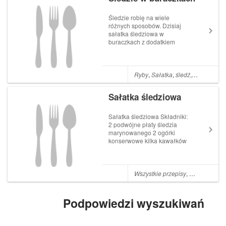
Śledzie robię na wiele
różnych sposobów. Dzisiaj
sałatka śledziowa w
buraczkach z dodatkiem
orzechów włoskich Bardzo
smaczne połączenie.
Składniki: 4 płaty śledziowe 1
garść orzechów włoskich
Ryby
,
Sałatka
,
śledź
,
Buraki
(może być ich trochę więcej)
4- 5 buraków 1 cebula 3 łyżki
Sałatka śledziowa
m...
Sałatka śledziowa Składniki:
2 podwójne płaty śledzia
marynowanego 2 ogórki
konserwowe kilka kawałków
papryki konserwowej 1
puszka groszku
konserwowego 1 puszka
kukurydzy 1 cebula czerwona
Wszystkie przepisy
,
Sałatki
,
Przep
pęczek koperku świeżego 3
łyżki majonezu 3 łyżki jogurtu
bałkań...
Podpowiedzi wyszukiwań