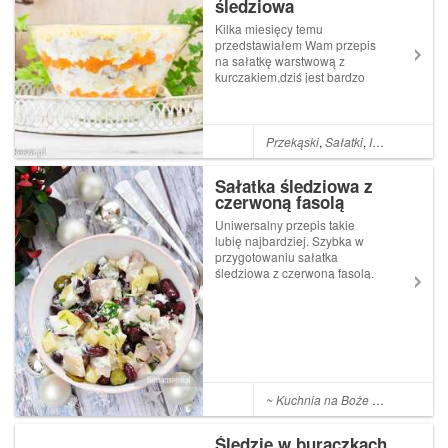
śledziowa
przynajmniej 2-3 razy w
tygodniu gościć w nasz...
Kilka miesięcy temu
przedstawiałem Wam przepis
na sałatkę warstwową z
kurczakiem,dziś jest bardzo
podobna sałatka. Też
warstwowa, też pięknie
prezentująca się, pewnie nie
mniej pyszna, ale nie z
Przekąski
,
Sałatki
,
Imprezy
,
Śled
kurczakiem lecz...
śledziem!Warstwowa s...
Sałatka śledziowa z
czerwoną fasolą
Uniwersalny przepis takie
lubię najbardziej. Szybka w
przygotowaniu sałatka
śledziowa z czerwoną fasolą.
Smak delikatnych ziemniaków
i fasolki z lekko słonym
śledziem i ogórkami
konserwowymi to idealna
kompozycja. Taką
ekspresową sałatkę możeci...
~ Kuchnia na Boże Narodzenie
,
~
Śledzie w buraczkach