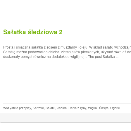
Sałatka śledziowa 2
Prosta i smaczna sałatka z sosem z musztardy i oleju. W skład sałatki wchodzą r
Sałatkę można podawać do chleba, ziemniaków pieczonych, używać również do
doskonały pomysł również na dodatek do wigilijnej... The post Sałatka ...
Wszystkie przepisy
,
Kartofle
,
Sałatki
,
Jabłka
,
Dania z ryby
,
Wigilia i Święta
,
Ogórki