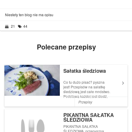
Niestety ten blog nie ma opisu
21
44
Polecane przepisy
Sałatka śledziowa
Co tu dużo pisać? pyszna
jest! Przepisów na sałatkę
śledziową jest całe mnóstwo.
Podstawą każdej jest śledź,
reszta to już kwestia
Przepisy
indywidualna: ziemniaki,
ogórki, cebula, buraki ale też i
PIKANTNA SAŁATKA
papryka świeża lub
ŚLEDZIOWA
konserwowa, rodzynki,
ananas, ...
PIKANTNA SAŁATKA
ŚLEDZIOWA przepyszna,