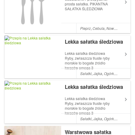
prosta sałatka. PIKANTNA
SAŁATKA ŚLEDZIOWA
Składniki: 600 g płatów
śledziowych (marynowanych
w occie lub solonych solone
wypłukać) 1 cebula 3 łyżki
Pieprz
,
Cebula
,
Nowości
,
Cebule
oleju z ryżu o smaku chili
SoRiso 2 łyżeczki musz...
Lekka sałatka śledziowa
Lekka sałatka śledziowa
Ryby, zwłaszcza tłuste ryby
morskie to bogate źródło
kwasów omega 3
niezbędnych w naszej diecie
Sałatki
,
Jajka
,
Ogórki kiszone
,
Ol
do prawidłowego rozwoju i
funkcjonowania organizmu,
Lekka sałatka śledziowa
dlatego też ryby powinny
przynajmniej 2-3 razy w
tygodniu gościć w nasz...
Lekka sałatka śledziowa
Ryby, zwłaszcza tłuste ryby
morskie to bogate źródło
kwasów omega 3
niezbędnych w naszej diecie
Sałatki
,
Jajka
,
Ogórki kiszone
,
Ol
do prawidłowego rozwoju i
funkcjonowania organizmu,
Warstwowa sałatka
dlatego też ryby powinny