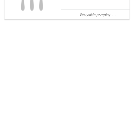
używać również do kanapek.
To doskonały pomysł również
na dodatek do wigilijnej
Wszystkie przepisy
,
Sałatki
,
Jabł
kolacji. Najlepiej smakuje na
gdy trochę... The p...