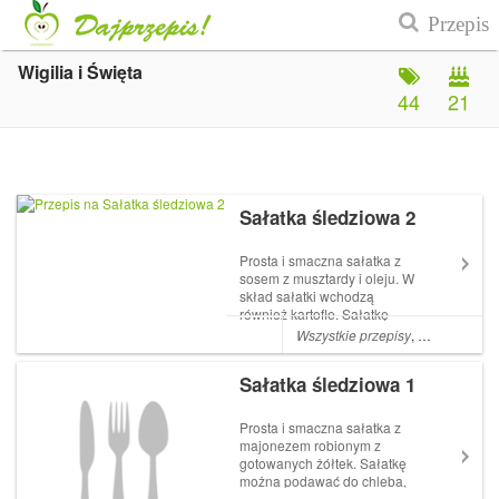
Wigilia i Święta
44
21
Sałatka śledziowa 2
Prosta i smaczna sałatka z
sosem z musztardy i oleju. W
skład sałatki wchodzą
również kartofle. Sałatkę
można podawać do chleba,
Wszystkie przepisy
,
Kartofle
,
Sała
ziemniaków pieczonych,
używać również do kanapek.
Sałatka śledziowa 1
To doskonały pomysł również
na dodatek do wigilijnej... The
post Sałatka ...
Prosta i smaczna sałatka z
majonezem robionym z
gotowanych żółtek. Sałatkę
można podawać do chleba,
ziemniaków pieczonych,