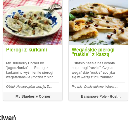
Pierogi z kurkami
Wegańskie pierogi
"ruskie" z kaszą
jaglaną
My Blueberry Corner by
Ostatnio naszła nas ochota
"jagodzianka" Pierogi z
na pierogi "ruskie". Często
kurkami to wyśmienite pierogi
wegańskie "ruskie" spotyka
wegetariańskie (można z nich
się w wersji z tofu zamiast
zrobić pierogi wegańskie
białego sera - my chcieliśmy
zamieniając masło na olej
odpocząć od tofu, które
,
,
,
,
,
,
,
,
Obiad
Na specjalną okazję
Dania główne
Szybko i smacznie
Przepis
Danie główne
Kuchnia polska
Wegański obiad
Danie 
S
niestety ze Przeczytaj cały
ostatnio regularnie pojawiało
artykuł Post Pierogi z kurkami
się na naszym stole.
My Blueberry Corner
Bananowe Pole - Roślinożerni biegacze
pojawił...
Wpadliśmy więc na pomysł,
aby użyć do ...
kiwań