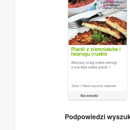
Placki z ziemniaków i
twarogu (ruskie
placki)
Wszyscy znają ruskie pierogi,
a zna ktoś ruskie placki ?
,
Tanio !
Placki racuchy naleśniki
Sio-smutki
Podpowiedzi wyszu