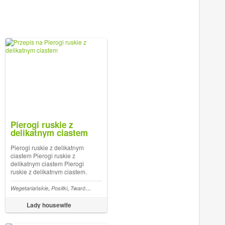
Pierogi ruskie z
delikatnym ciastem
Pierogi ruskie z delikatnym
ciastem Pierogi ruskie z
delikatnym ciastem Pierogi
ruskie z delikatnym ciastem.
Ja lubię, mąż kocha, rodzinka
się zażera. Przez co pół roku
,
,
,
,
,
,
i
Tofu
Wegetariańskie
Posiłki
Twaróg
Kuchnia polska
Podstawowe przepisy
Potrawy tradyc
starałam się wrzucić ten wpis
i nie mogłam dorwać pieroga,
Lady housewife
któremu zdążyłabym zrob...