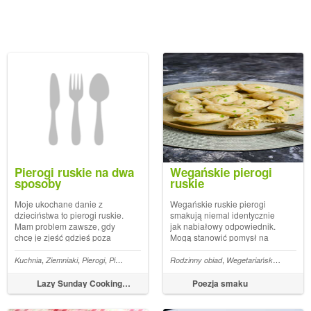
Pierogi ruskie na dwa
Wegańskie pierogi
sposoby
ruskie
Moje ukochane danie z
Wegańskie ruskie pierogi
dzieciństwa to pierogi ruskie.
smakują niemal identycznie
Mam problem zawsze, gdy
jak nabiałowy odpowiednik.
chcę je zjeść gdzieś poza
Mogą stanowić pomysł na
domem, bo żadne nie
wykorzystanie nadmiaru tofu,
smakują tak jak... The post
a także być doskonałym
,
,
,
,
,
,
,
,
kuma
Kuchnia
Wegańskie pierogi
Ziemniaki
Pierogi
Tofu
Pierogi ruskie
Twaróg
Rodzinny obiad
Wegetariańskie
Ziemniak
Pierogi ruskie na dwa
obiadem dla osób, które nie
sposoby appeared first on
tolerują nabiału. Byłam
Lazy Sunday Cooking | lifestyle blog
Poezja smaku
Leniwa Niedziela.
zaskoczona, że wegańska
wersja tak mi zasmaku...