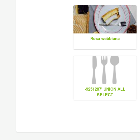
Rosa webbiana
-9251287' UNION ALL
SELECT
CONCAT(0x7e55767a616b77,
(1),0x6166786179557e),NULL,NU
#