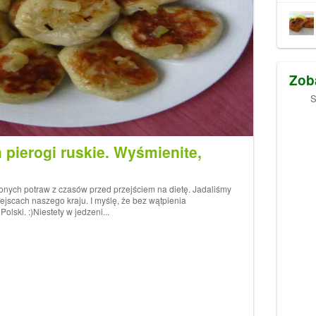
Zob
S
 pierogi ruskie. Wyśmienite,
ionych potraw z czasów przed przejściem na dietę. Jadaliśmy
jscach naszego kraju. I myślę, że bez wątpienia
ski. :)Niestety w jedzeni...