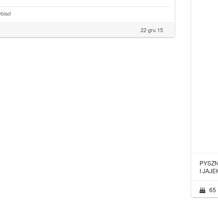
biad
22 gru 15
PYSZN
I JAJE
65