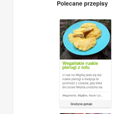
Polecane przepisy
Wegańskie ruskie
pierogi z tofu
U nas na Wigilię jada się też
ruskie pierogi a tradycja ta
pochodzi z czasów, gdy kilka
dni przed Wigilią urodziła się
moja córka, czyli od 22 lat ( to
dokładnie dzisiaj
,
,
,
Wegańskie
Wigilijne
Kluski i pierogi
Kur
Grażyna gotuje