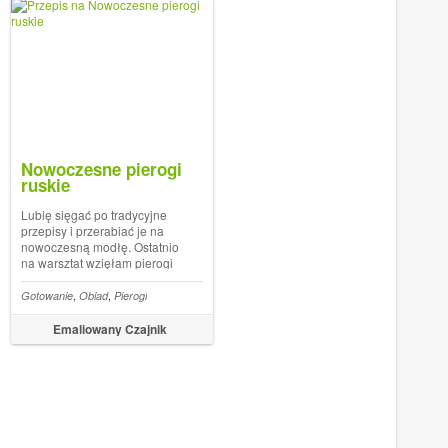
Nowoczesne pierogi
ruskie
Lubię sięgać po tradycyjne
przepisy i przerabiać je na
nowoczesną modłę. Ostatnio
na warsztat wzięłam pierogi
ruskie, które przygotowałam
w wersji dla leniwych. Wyszły
,
,
,
,
,
,
,
,
,
bezmięsne
zybki obiad
Gotowanie
Przystawki
Pierogi ruskie
Obiad
Grzyby
Pierogi
Pierogi
Pierogi
Pierogi z kaszą jaglaną
Wegańskie pierogi
mi absolutnie rewelacyjne
naleśniki z farszem
Emaliowany Czajnik
ruskim. Nie spoczywam
jednak na ...