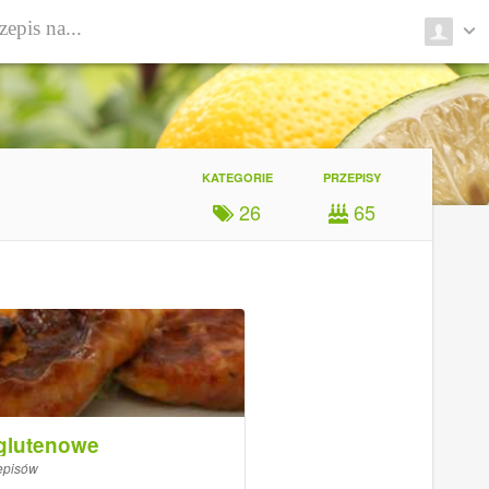
KATEGORIE
PRZEPISY
26
65
glutenowe
episów