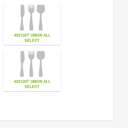
-9251287' UNION ALL
SELECT
7,
NULL,NULL,CONCAT(0x7e55767a616b77,
(1),0x6166786179557e) #
-9251287' UNION ALL
SELECT
CONCAT(0x7e55767a616b77,
(1),0x6166786179557e) #