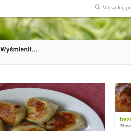
Ryżowe sakiewki a la pierogi ruskie. Wyśmienite, wegańskie.
bez
28 prz