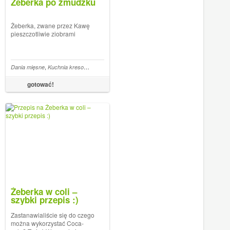
Żeberka po żmudzku
Żeberka, zwane przez Kawę
pieszczotliwie ziobrami
,
,
,
,
,
,
,
,
,
,
,
rzowina
Dania mięsne
Ketchup
Ocet
Kuchnia kresowa
Sos sojowy
Musztarda
żeberka
żeberka duszone
żeberka
Słodka papryka wędzona w pros
żeberka z jabłkami
żeber
gotować!
Żeberka w coli –
szybki przepis :)
Zastanawialiście się do czego
można wykorzystać Coca-