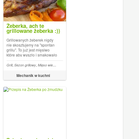
Żeberka, ach te
grillowane żeberka :))
Grillowanych żeberek nigdy
nie skosztujemy na "spontan
grillu". To już jest mięsiwo
które aby wyszło i smakowało
musi być przygotowane dużo
wcześniej. Pomimo tego że
,
,
,
,
,
,
,
,
,
,
,
,
kie
Dania z mięs czerwonych
Grill
Sezon grillowy
Mięso wieprzowe
Po
Piekarnika
Marynata
Zdrowa
żeberka
Pieczone
Doskonałe
Wieprzowe
P
przygotowanie i grillowanie
jest czasochłonne to samej
Mechanik w kuchni
pracy określiłbym jako
łatwiejs...