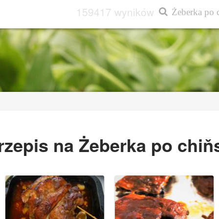
159417 wyników
rzepis na Żeberka po chiň