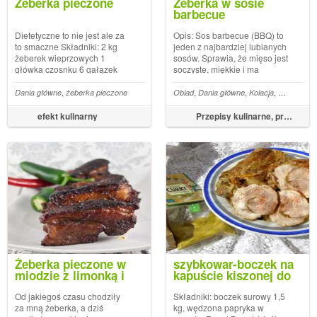
Żeberka pieczone
Żeberka w sosie
barbecue
Dietetyczne to nie jest ale za
Opis: Sos barbecue (BBQ) to
to smaczne Składniki: 2 kg
jeden z najbardziej lubianych
żeberek wieprzowych 1
sosów. Sprawia, że mięso jest
główka czosnku 6 gałązek
soczyste, miękkie i ma
świeżego tymianku 3 gałązki
apetyczny kolor. Żeberka w
świeżego oregano 1 łyżka
sosie BBQ są delikatne i z
,
,
,
,
,
,
,
la
Koncentrat pomidorowy
Dania główne
żeberka pieczone
żeberka
Obiad
Dania główne
Kolacja
Miód
Wiep
klarowanego masła 1
łatwością mięso odrywa się
papryczka chilli 3 łyżki
od kości. Składniki: 1 kg
efekt kulinarny
Przepisy kulinarne, przepisy na obiad – FoodMagazine.pl
słodkiej papryki w proszku sól
żeberek wieprzowych 3 łyżki
rękaw do p...
miodu ...
Żeberka pieczone w
szybkowar-boczek na
miodzie z limonką i
kapuście kiszonej do
chilli
pieczywa...
Od jakiegoś czasu chodziły
Składniki: boczek surowy 1,5
za mną żeberka, a dziś
kg, wędzona papryka w