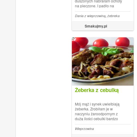
duszonych nabrałam ochoty
na pieczone. I padło na
marynatę miodową. Bardzo
dobre są pieczone żeberka!
,
Dania z wieprzowiną
żebreka
Tak samo można je zrobić na
grillu. 1 kg żeberek
Smakujmy.pl
wieprzowych marynata: 3
łyżki miod...
Żeberka z cebulką
Mój mąż i synek uwielbiają
żeberka. Zrobiłam je w
naczyniu żaroodpornym z
dużą ilości cebulki bardzo
smakowały moim chłopakom.
Żeberka są bardzo dobre jeśli
Wieprzowina
zamarynuje się je i wstawi do