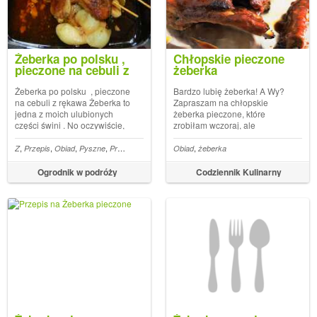
Żeberka po polsku ,
Chłopskie pieczone
pieczone na cebuli z
żeberka
rękawa
Żeberka po polsku , pieczone
Bardzo lubię żeberka! A Wy?
na cebuli z rękawa Żeberka to
Zapraszam na chłopskie
jedna z moich ulubionych
żeberka pieczone, które
części świni . No oczywiście,
zrobiłam wczoraj, ale
można by powiedzieć że
pozostało już po nich tylko
ładniejszy jest sympatyczny,
miłe wspomnienieChłopskie
,
,
,
,
,
,
,
,
,
,
,
,
,
Z
Przepis
Obiad
Pyszne
Proste
A
Jak
Domowe
Obiad
Do
żeberka
Kuchnia
Smaczne
Mięso
Lek
różowy ryjek , Read More ...
pieczone żeberka
Artykuł Żeberka po polsku ,
Ogrodnik w podróży
Codziennik Kulinarny
pieczone na cebuli z rękawa
...