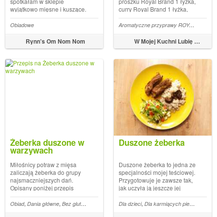
spotkałam w sklepie
proszku Royal Brand 1 łyżka,
wyjątkowo mięsne i kuszące.
curry Royal Brand 1 łyżka,
Znalazłam u Marty przepis,
tymianek 1 łyżka, kucharek 1
który wyglądał bosko, więc
łyżka, papryka ostra mielona
Aromatyczne przyprawy ROYAL BRAND
Obiadowe
dokonałam niewielkich
1 łyżeczka, kapusta kiszona 1
modyfikacji i przystąpiłam do
kg...
Rynn's Om Nom Nom
W Mojej Kuchni Lubię - In My Kitchen I like
dzieła. Żeberka są
rewelacyjne - słodko-ostre,
z...
Żeberka duszone w
Duszone żeberka
warzywach
Miłośnicy potraw z mięsa
Duszone żeberka to jedna ze
zaliczają żeberka do grupy
specjalności mojej teściowej.
najsmaczniejszych dań.
Przygotowuje je zawsze tak,
Opisany poniżej przepis
jak uczyła ją jeszcze jej
można łatwo wykonać we
mama. Żeberka z tego
własnej kuchni, ale musimy
przepisu zawsze rozpływają
,
,
,
,
,
,
,
,
Obiad
Dania główne
Bez glutenu
Cebula
Masło klarowane
Dla dzieci
Dla karmiących piersią
Wieprzowina
Koncentrat 
Dieta 
pamiętać o namoczeniu fasoli
się w ustach. Sos możemy