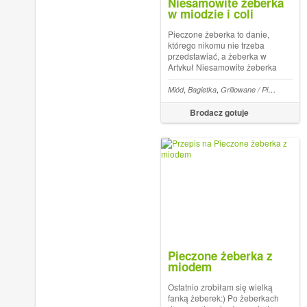
Niesamowite żeberka
w miodzie i coli
Pieczone żeberka to danie,
którego nikomu nie trzeba
przedstawiać, a żeberka w
Artykuł Niesamowite żeberka
w miodzie i coli pochodzi z
serwisu Brodacz gotuje.
,
,
,
Miód
Bagietka
Grillowane / Pieczone
Co
Brodacz gotuje
Pieczone żeberka z
miodem
Ostatnio zrobiłam się wielką
fanką żeberek:) Po żeberkach