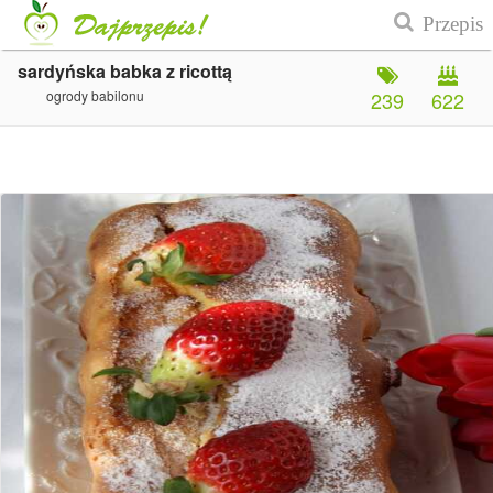
sardyńska babka z ricottą
ogrody babilonu
239
622