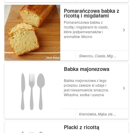
najstarszemu chłopakowi, że
będzie babka z jaj zapytał, od
Pomarańczowa babka z
kiedy to ciasta jadamy na
ricottą i migdałami
śniadanie? Nazwa przepisu
jest bar...
Pomarańczowa babka z
ricottą i migdałami to ciasto,
które jestpełnesmaków i
aromatów. Mocno
wyczuwalny smak migdałów,
głęboki
pomarańczowyaromat oraz
puszystość i delikatność, którą
Skworcu
,
Ciasta
,
Migdały
,
Święta
nadaje serek ricotta. Czy
można chcieć czegoś więcej...
Babka majonezowa
Babka majonezowa z tego
przepisu zawsze si udaje i
jest niesamowicie smaczna.
Wilgotna, sodka i pyszna
babka z majonezem, Post
Babka majonezowa pojawił
się poraz pierwszy w I Love
Bake.
Kremówka
,
Mąka ziemniaczana
,
Placki z ricottą