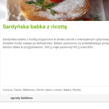
Sardyńska babka z ricottą
Sardyńska babka z ricottą przypomina w smaku sernik o intensywnym cytrynow
dodatek ricotty nadaje jej delikatności. Babka upieczona na podstawietego przep
bardzo łatwa w przygotowaniu. 300 g mąki pszennej150 g cukru300...
Cytryna
,
Ciasto
,
Wielkanoc
,
Sernik ciasto z serem
,
Babka
,
Ricotta
ogrody babilonu