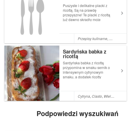
Puszyste i delikatne placki z
ricottą. Są na prawdę
przepyszne! Te placki z ricottą
już dawno skradły moje
serce. To przepis na jedne z
bardziej delikatnych i
puszystych placków, które
jadłam. Są leciutkie, delikatne
Przepisy kulinarne
,
Obiad
,
Jajka
,
i smakują trochę jak ciepłe
sernicz...
Sardyńska babka z
ricottą
Sardyńska babka z ricottą
przypomina w smaku sernik o
intensywnym cytrynowym
smaku, a dodatek ricotty
nadaje jej delikatności. Babka
upieczona na podstawietego
przepisu jest pyszna i bardzo
łatwa w przygotowaniu. 300 g
Cytryna
,
Ciasto
,
Wielkanoc
,
Serni
mąki pszennej150 g
cukru300...
Podpowiedzi wyszukiwań