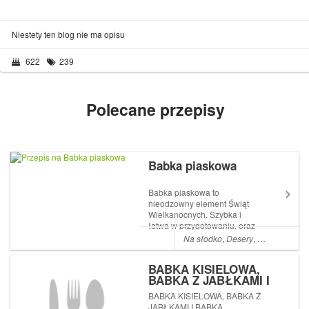
Niestety ten blog nie ma opisu
622
239
Polecane przepisy
Babka piaskowa
Babka piaskowa to
nieodzowny element Świąt
Wielkanocnych. Szybka i
łatwa w przygotowaniu, oraz
pyszna w smaku. Ideał
Na słodko
,
Desery
,
Wielkanoc
Artykuł Babka piaskowa
pochodzi z serwisu .
BABKA KISIELOWA,
BABKA Z JABŁKAMI I
BABKA MAJONEZOWA –
BABKA KISIELOWA, BABKA Z
TRZY NAJLEPSZE
JABŁKAMI I BABKA