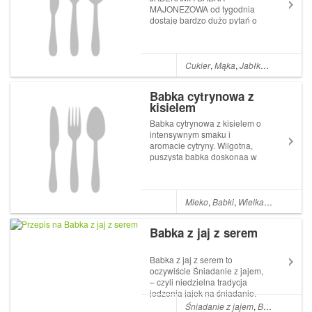
PRZEPISY
MAJONEZOWA od tygodnia
dostaję bardzo dużo pytań o
przepisy na babki
Cukier
,
Mąka
,
Jabłka
,
Majonez
,
B
Babka cytrynowa z
kisielem
Babka cytrynowa z kisielem o
intensywnym smaku i
aromacie cytryny. Wilgotna,
puszysta babka doskonaa w
wita wielkanocne. Przepis
prosty Post Babka cytrynowa
z kisielem pojawił się poraz
pierwszy w I Love Bake.
Mleko
,
Babki
,
Wielkanoc
,
Cytryna
Babka z jaj z serem
Babka z jaj z serem to
oczywiście Śniadanie z jajem,
– czyli niedzielna tradycja
jedzenia jajek na śniadanie.
Gdy powiedziałam
Śniadanie z jajem
,
Babka z jajek