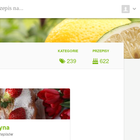
KATEGORIE
PRZEPISY
239
622
ryna
zepisów