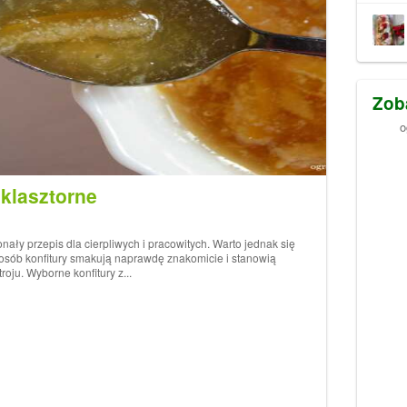
Zob
o
 klasztorne
nały przepis dla cierpliwych i pracowitych. Warto jednak się
osób konfitury smakują naprawdę znakomicie i stanowią
ju. Wyborne konfitury z...