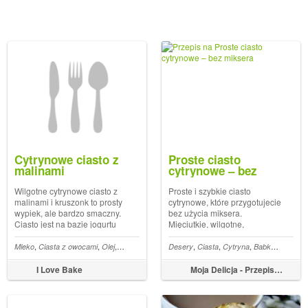
Cytrynowe ciasto z
Proste ciasto
malinami
cytrynowe – bez
miksera
Wilgotne cytrynowe ciasto z
Proste i szybkie ciasto
malinami i kruszonk to prosty
cytrynowe, które przygotujecie
wypiek, ale bardzo smaczny.
bez użycia miksera.
Ciasto jest na bazie jogurtu
Mięciutkie, wilgotne,
greckiego, Post Cytrynowe
sprężyste. Idealne do
ciasto z malinami pojawił się
popołudniowej kawki.
,
,
,
,
,
,
,
,
,
,
,
,
,
,
,
,
Ciasto
Mleko
Truskawki
Ciasta z owocami
Cytryna
Krem budyniowy
Olej
Jogurt
Maliny
Ciasta bez pieczenia
Desery
Cytryna
Ciasta
Kruszonka
Cytryna
Petit beurre
Babki
Bez miks
poraz pierwszy w I Love Bake.
Idealne, kiedy mają zjawić się
niespodziewani goście.
I Love Bake
Moja Delicja - Przepisy kulinarne
Ciasto piekę w standardowej
keksówce, ale sprawdzi się
ró...