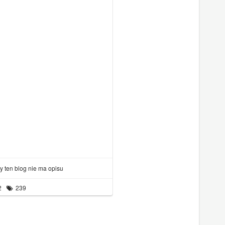
ty ten blog nie ma opisu
2
239