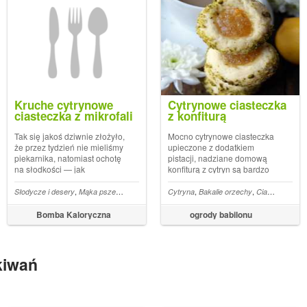
Kruche cytrynowe
Cytrynowe ciasteczka
ciasteczka z mikrofali
z konfiturą
Tak się jakoś dziwnie złożyło,
Mocno cytrynowe ciasteczka
że przez tydzień nie mieliśmy
upieczone z dodatkiem
piekarnika, natomiast ochotę
pistacji, nadziane domową
na słodkości — jak
konfiturą z cytryn są bardzo
najbardziej. Tak narodziły się
chrupiące i pyszne.
kruche cytrynowe ciasteczka
Cytrynowe ciasteczka z
,
,
,
,
,
,
,
,
,
Słodycze i desery
Polska kuchnia
Babeczki
Mąka pszenna
Cytrynowe mini babeczki
Produkty zbożowe
Cytryna
Cukier trzcinowy
Bakalie orzechy
Ciastka
Cytryna
z mikrofali. Z przyjemnością
konfiturą upieczone na
oznajmiam, że mikrofalówka
podstawie przepisu Anny
Bomba Kaloryczna
ogrody babilonu
to sprzęt na miarę XXI wieku...
Olson są doskonałym
dodatkiem do kawci.200 g
masła1/2 szkl...
kiwań