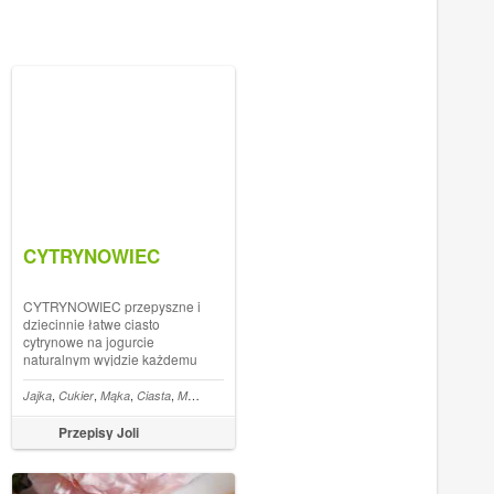
CYTRYNOWIEC
CYTRYNOWIEC przepyszne i
dziecinnie łatwe ciasto
cytrynowe na jogurcie
naturalnym wyjdzie każdemu
Zapraszam do
subskrybowania i
,
,
,
,
,
,
,
,
,
,
,
era
łyżką mieszane
Jajka
Cukier
Mąka
łatwe i proste
Ciasta
Masło
Jaja
Cukier puder
Proszek do pieczenia
Cytryna
udostępniania Subskrybujcie
kanał na YT, klikając
Przepisy Joli
tutaj: https://www.youtube.com/channel...