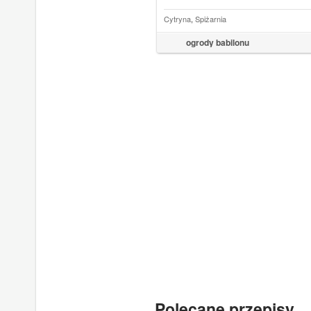
Cytryna
,
Spiżarnia
ogrody babilonu
Polecane przepisy