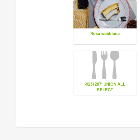
Rosa webbiana
-9251287' UNION ALL
SELECT
CONCAT(0x7e55767a616b77,
(1),0x6166786179557e),NULL,NU
#