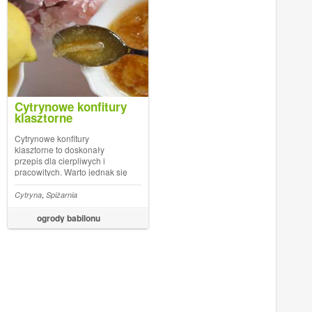
Cytrynowe konfitury
klasztorne
Cytrynowe konfitury
klasztorne to doskonały
przepis dla cierpliwych i
pracowitych. Warto jednak się
potrudzić, gdyż przygotowane
w ten sposób konfitury
,
Cytryna
Spiżarnia
smakują naprawdę
znakomicie i stanowią
ogrody babilonu
doskonały sposób na
poprawienie nastroju.
Wyborne konfitury z...