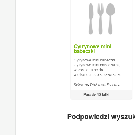
Cytrynowe mini
babeczki
Cytrynowe mini babeczki
Cytrynowe mini babeczki są
wprost idealne do
wielkanocnego koszyczka ze
święconką. Babeczki
upiekłam w silikonowej
,
,
Kulinarnie
Wielkanoc
Przysmaki wielkanocne
foremce, ale można
wykorzystać do nich również
Porady 40-latki
formę na muffiny. Te małe
słodkie wypieki pięknie się
prezen...
Podpowiedzi wyszu