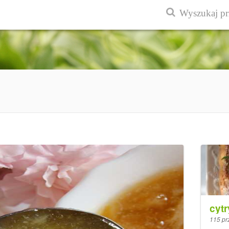
cyt
115 pr