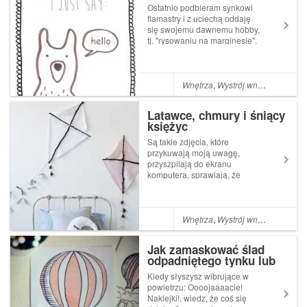
przyjacielski miś
Ostatnio podbieram synkowi
flamastry i z uciechą oddaję
się swojemu dawnemu hobby,
tj. "rysowaniu na marginesie".
(Niebawem podzielę się
bohaterami, którzy na
marginesach moich
studenckich notatek robili
Wnętrza
,
Wystrój wnętrza
,
Dzieci
niezłe zamieszanie. A co,
zasłużyły na swój włas...
Latawce, chmury i śniący
księżyc
Są takie zdjęcia, które
przykuwają moją uwagę,
przyszpilają do ekranu
komputera, sprawiają, że
zastygam i jak
zahipnotyzowana wpatruję
się w migoczące przed
oczami mikroskopijne piksele.
Wnętrza
,
Wystrój wnętrza
,
DIY
,
Dz
Bywa, że jedna fotografia,
jeden pomysł czy motyw
Jak zamaskować ślad
potrafi wywołać...
odpadniętego tynku lub
farby naściennej? ...czyli
Kiedy słyszysz wibrujące w
szybkie DIY zamiast
powietrzu: Oooojaaaacie!
malowania!
Naklejki!, wiedz, że coś się