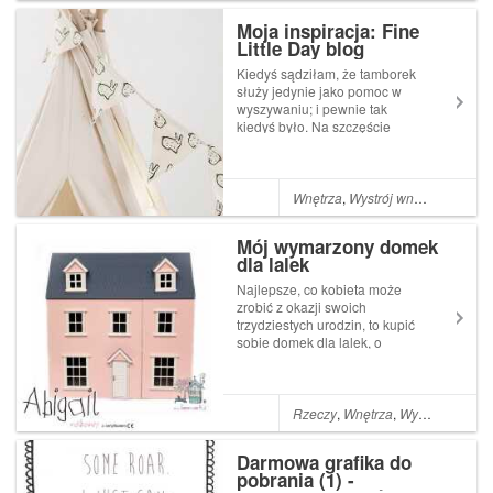
cię boli?"), ale mam miękkie
Moja inspiracja: Fine
s...
Little Day blog
Kiedyś sądziłam, że tamborek
służy jedynie jako pomoc w
wyszywaniu; i pewnie tak
kiedyś było. Na szczęście
ludziom pomysłów nie
brakuje, dział kreatywności w
mózgach pracuje na pełen
etat, dzięki czemu dzisiaj
Wnętrza
,
Wystrój wnętrza
,
Dzieck
możemy cieszyć się
różnorodnym wykorzystan...
Mój wymarzony domek
dla lalek
Najlepsze, co kobieta może
zrobić z okazji swoich
trzydziestych urodzin, to kupić
sobie domek dla lalek, o
którym zawsze marzyła!-
zakomunikowałam
małżonkowi, który tylko
puknął się w czoło. Jego
Rzeczy
,
Wnętrza
,
Wystrój wnętrza
spojrzenie, mimika i gesty
mówiły jedno: Zwariował...
Darmowa grafika do
pobrania (1) -