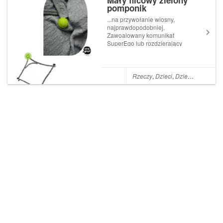
Mały filcowy zielony
pomponik
...na przywołanie wiosny,
najprawdopodobniej.
Zawoalowany komunikat
SuperEgo lub rozdzierający
bębenki krzyk Id; w każdym
razie jakiś sygnał słany przez
podświadomość*. Dość mam
już zimy z jej mroźnym i
Rzeczy
,
Dzieci
,
Dziecko
,
Przerób
bezwstydnym wiatrem,
deszczem zmieszanym ze
śnieg...