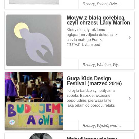
czy materiałowym
Rzeczy
,
Dzieci
,
Dziecko
,
Dodatki
powierzchniom płaskim.
Jakby mi brakowało (o)t...
Motyw z białą gołębicą,
czyli chrzest Lady Marion
Kiedy niecały rok temu
oglądałam zdjęcia dekoracji z
chrztu małego Franka
(TUTAJ), byłam pod
wrażeniem pomysłowości Gu
i jej dbałości o szczegóły. Nie
wiem dlaczego, ale wcześniej
nie myślałam o chrzcie w
Rzeczy
,
Wnętrza
,
Wystrój wnętrza
kategoriach dekoracji czy
nawet utrzymania jaki...
Guga Kids Design
Festival (marzec 2016)
To była bardzo sympatyczna
sobota. Babskie, wczesne
popołudnie, pierwsza latte,
jaką piłam od porodu, relaks
na leżakach obok dzieci
zaabsorbowanych łowieniem
papierowych rybek, kolorowe
targi, barwne stoiska...
Rzeczy
,
Wystrój wnętrza
,
Dzieci
,
Oczopląs, kąciki ust
zesztywniałe od uśm...