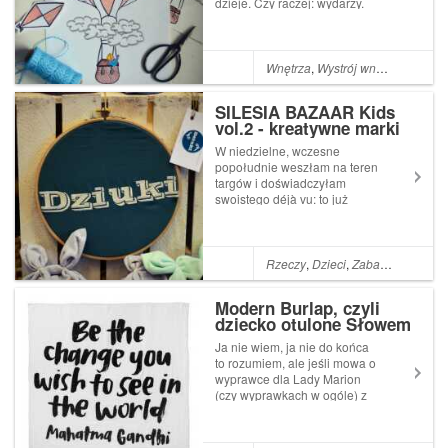
dzieje. Czy raczej: wydarzy.
Szał odrywania folii,
gorączkowe drganie gałek
ocznych wychwytujących
wolne powierzchnie płaskie
Wnętrza
,
Wystrój wnętrza
,
DIY
,
Dz
i... plask. Naklejka
przyklejona. Na drzwiach...
SILESIA BAZAAR Kids
vol.2 - kreatywne marki
W niedzielne, wczesne
popołudnie weszłam na teren
targów i doświadczyłam
swoistego déjà vu: to już
widziałam, to już znam, temu
zrobiłam zdjęcie na
poprzedniej imprezie... No
właśnie. W mojej ręce
Rzeczy
,
Dzieci
,
Zabawki
,
Dzieck
spoczywał aparat gotów
uwieczniać twory ludzkich rąk,
Modern Burlap, czyli
p...
dziecko otulone Słowem
Ja nie wiem, ja nie do końca
to rozumiem, ale jeśli mowa o
wyprawce dla Lady Marion
(czy wyprawkach w ogóle) z
zastanawiającą podnietą
kieruję wzrok ku kocykom,
otulaczom i wszelkim tkanym