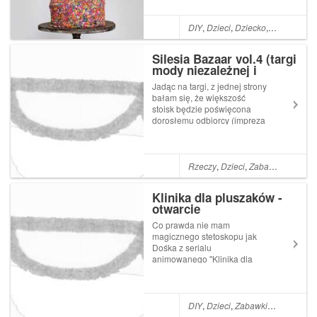
będzie kończył cztery lata.
Cztery lata! Choć nadal
przyłapuję się na tym, że
DIY
,
Dzieci
,
Dziecko
,
Refleksje
,
M
patrzę na niego jak na moją
małą kruszyn...
Silesia Bazaar vol.4 (targi
mody niezależnej i
dizajnu)
Jadąc na targi, z jednej strony
bałam się, że większość
stoisk będzie poświęcona
dorosłemu odbiorcy (impreza
ma przecież edycję
dedykowaną dzieciom, ta
więc - jak sądziłam - będzie
odbijała w drugą stronę), z
Rzeczy
,
Dzieci
,
Zabawki
,
Dzieck
drugiej miałam nadzieję
pobyć w towarzystwi...
Klinika dla pluszaków -
otwarcie
Co prawda nie mam
magicznego stetoskopu jak
Dośka z serialu
animowanego "Klinika dla
pluszaków" (który pozwala
ożywić zabawki i sprawić, by
nie tylko bawiły się z Tobą
szaleńczo, ale i szczerze
DIY
,
Dzieci
,
Zabawki
,
Dziecko
,
Pr
odpowiadały na pytanie: "Co