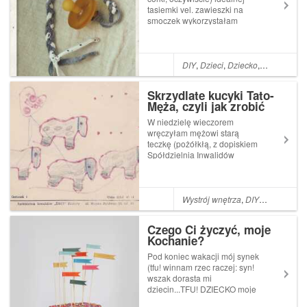
tasiemki vel. zawieszki na
smoczek wykorzystałam
włóczkę zpagetti (czyli,
wyrażając się brutalnie
bezpośrednio, pociętą
bawełnianą koszulkę) - patrz
DIY
,
Dzieci
,
Dziecko
,
Handmade
zdjęcia - ale równie dobrze
możesz wykorzystać s...
Skrzydlate kucyki Tato-
Męża, czyli jak zrobić
idealny mobil nad
W niedzielę wieczorem
łóżeczko małej
wręczyłam mężowi starą
dziewczynki
teczkę (pożółkłą, z dopiskiem
Spółdzielnia Inwalidów
"ŚWIT" Prabuty i ceną: 47
złotych) i poprosiłam:
Zeskanujesz mi to w pracy?
Mąż zlustrował wzrokiem
Wystrój wnętrza
,
DIY
,
Dzieci
,
Dzi
teczkę, na której widniał jego
koślawy, dziecięcy podpi...
Czego Ci życzyć, moje
Kochanie?
Pod koniec wakacji mój synek
(tfu! winnam rzec raczej: syn!
wszak dorasta mi
dziecin...TFU! DZIECKO moje
dorosłe, coraz dojrzalsze!*)