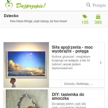
Dziecko
Hoo Hooo things, czyli rzeczy, że hoo hooo!
105
385
Siła spojrzenia - moc
wyobraźni - potęga
ludzkiego ducha (czyli
Kultura, głupcze! - mogłabym
opowieść o tym, jak
krzyknąć na wstępie; a kto mi
poszłam z synkiem do
zabroni, wszak jestem
muzeum)
dyplomowanym
kulturoznawcą, robię nawet
doktorat z tej dziedziny.Nie
chcę jednak zaczynać od
krzyku, od wyzwiska. Po tak
Dziecko
,
Refleksje
,
Wydarzenia
,
mile spędzonym dniu
uśmiecham się sama do
DIY: tasiemka do
siebie i...
smoczka
Do swojej (ekhm, czyt. dla
córki, oczywiście) idealnej