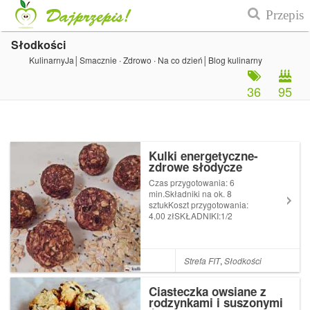
Słodkości
KulinarnyJa│Smacznie ∙ Zdrowo ∙ Na co dzień│Blog kulinarny
36
95
Kulki energetyczne-
zdrowe słodycze
Czas przygotowania: 6
min.Składniki na ok. 8
sztukKoszt przygotowania:
4,00 złSKŁADNIKI:1/2
szklanki płatków owsianych1
łyżka nasion chia1 łyżeczka
drobno posiekanych
rodzynek1 łyżka drobno
Strefa FIT
,
Słodkości
posiekanych płatków
kokosowych1 łyżka otrębów1
Ciasteczka owsiane z
łyżeczka kakaa1...
rodzynkami i suszonymi