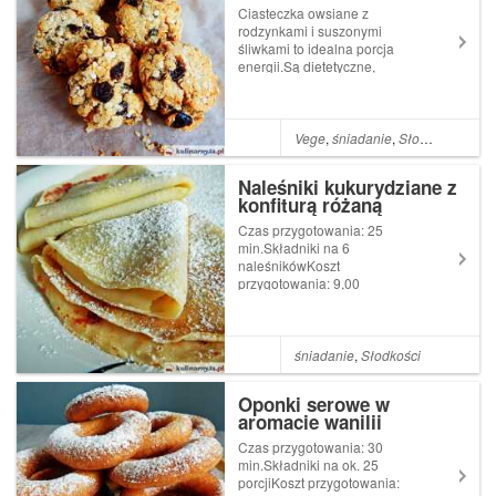
śliwkami (vegan)
Ciasteczka owsiane z
rodzynkami i suszonymi
śliwkami to idealna porcja
energii.Są dietetyczne,
przygotowane bez dodatku
tłuszczu i z niską zawartością
cukru. Ponadto poprawiają
metabolizm, gdyż zawierają
Vege
,
śniadanie
,
Słodkości
dużo cennego błonnika.Czas
prz...
Naleśniki kukurydziane z
konfiturą różaną
Czas przygotowania: 25
min.Składniki na 6
naleśnikówKoszt
przygotowania: 9,00
złSKŁADNIKI:1 jajko2
łyżeczki oleju300 ml mleka
2%80 g mąki kukurydzianej40
g mąki pszennejszczypta
śniadanie
,
Słodkości
solikonfitura różanacukier
puder do
Oponki serowe w
dekoracjiPRZYGOTOWANIE:Do
aromacie wanilii
miski wbijam...
Czas przygotowania: 30
min.Składniki na ok. 25
porcjiKoszt przygotowania: