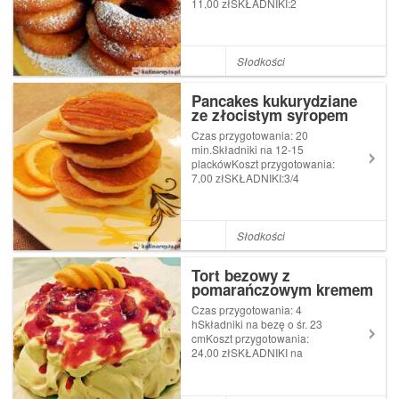
11,00 złSKŁADNIKI:2
szklanki mąki pszennej typu
4501 szklanka cukru
kryształ250 g białego sera
(twarogu)2 jajka1 laska
Słodkości
wanilii2 łyżeczki proszku do
pieczeniacukier puder do
Pancakes kukurydziane
dekor...
ze złocistym syropem
Czas przygotowania: 20
min.Składniki na 12-15
plackówKoszt przygotowania:
7,00 złSKŁADNIKI:3/4
szklanki mąki
kukurydzianejbiałej1/2
szklanki mąki pszennej1
łyżeczka proszku do
Słodkości
pieczenia1 łyżeczka cukru
pudruszczypta soli1 jajko1
Tort bezowy z
szklanka mleka2 ł...
pomarańczowym kremem
mascarpone i polewą
Czas przygotowania: 4
wiśniową
hSkładniki na bezę o śr. 23
cmKoszt przygotowania:
24,00 złSKŁADNIKI na
bezę:5 białek (ok. 170 ml)250
g cukru pudru1 łyżeczka
skrobi ziemniaczanej1