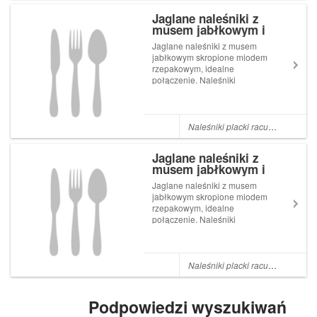
smakowitego śniadania
Jaglane naleśniki z
zajmuje dosłownie ch...
musem jabłkowym i
miodem
Jaglane naleśniki z musem
jabłkowym skropione miodem
rzepakowym, idealne
połączenie. Naleśniki
zaskoczyły mnie bardzo
pozytywnie, kasza jaglana
jest mało wyczuwalna w
smaku, mięciutkie i elastyczne
Naleśniki placki racuchy
,
Jaglane
po usmażeniu jak te
tradycyjnie. Dzięki dodaniu
Jaglane naleśniki z
wody m...
musem jabłkowym i
miodem
Jaglane naleśniki z musem
jabłkowym skropione miodem
rzepakowym, idealne
połączenie. Naleśniki
zaskoczyły mnie bardzo
pozytywnie, kasza jaglana
jest mało wyczuwalna w
smaku, mięciutkie i elastyczne
Naleśniki placki racuchy
,
Naleśni
po usmażeniu jak te
tradycyjnie. Dzięki dodaniu
wody m...
Podpowiedzi wyszukiwań