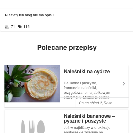
Niestety ten blog nie ma opisu
71
116
Polecane przepisy
Naleśniki na cydrze
Delikatne i puszyste,
francuskie naleśniki,
przygotowane na jabłkowym
przysmaku. Można je podać
na różne sposoby, na obiad
Co na obiad ?
,
Desery
,
Co na śni
lub na deser.... Czytaj dalej
Naleśniki bananowe –
pyszne i puszyste
Już w najbliższy wtorek kraje
anglosaskie zwariują na