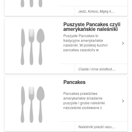
kokosowej W przypadku tego
rodzaju naleśników bardzo
ważne jest zachowanie
Jedz
,
Kokos
,
Mąką kokosowa
,
Na
odpowiedniej równowagi.
Ciasto nie może być ani ...
Puszyste Pancakes czyli
amerykańskie naleśniki
Puszyste Pancakes to
tradycyjne amerykańskie
naleśniki. W polskiej kuchni
pancakes zagościły w
wielu domach, lecz nie stały
się tradycyjnym daniem.
Wydaje mi się, że pancakes
nie wyparły jeszcze
Ciasta i inne słodkości
,
Śniadani
tradycyjnych naleśników i
chyba nigdy ich nie
Pancakes
zastąpią. M...
Pancakes prawdziwe
amerykańskie śniadanie
puszyste i grube naleśniki
najczęściej podawane z
syropem klonowym i masłem.
Smakiem przypominają
biszkoptowe placuszki,
pulchne i bardzo delikatne.
Naleśniki placki racuchy
,
Pancak
Przygotowanie tego