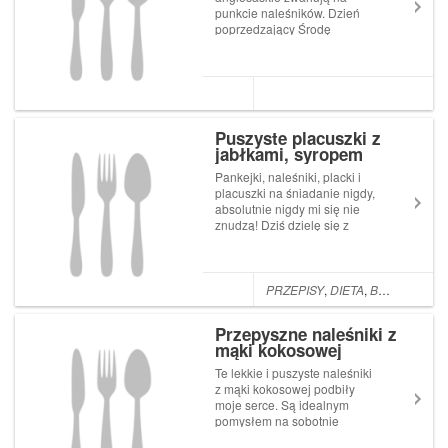
punkcie naleśników. Dzień
poprzedzający Środę
Popielcową to u nich Shrove
Tuesday lub Pancake Day.
Pomyślałam, że korzystając z
okazji pokażę Wam przepis
na super ...
Puszyste placuszki z
jabłkami, syropem
klonowym i orzechami
Pankejki, naleśniki, placki i
włoskimi
placuszki na śniadanie nigdy,
absolutnie nigdy mi się nie
znudzą! Dziś dzielę się z
Wami prostym przepisem na
niesmowicie puszyste
placuszki orkiszowe z…
jabłkami! To przepis, który
PRZEPISY
,
DIETA
,
BEZ MIESA
,
B
pamiętm z dzieciństwa i
oczywiście najle...
Przepyszne naleśniki z
mąki kokosowej
Te lekkie i puszyste naleśniki
z mąki kokosowej podbiły
moje serce. Są idealnym
pomysłem na sobotnie
śniadania! Naleśniki z mąki