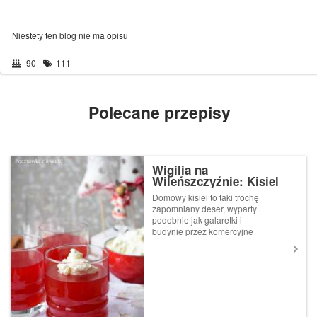
Niestety ten blog nie ma opisu
90
111
Polecane przepisy
Wigilia na
Wileńszczyźnie: Kisiel
żurawinowy
Domowy kisiel to taki trochę
zapomniany deser, wyparty
podobnie jak galaretki i
budynie przez komercyjne
saszetki. Na korzyść
przemysłowych proszków
przemawia szybkość
wykonania, bo wystarczy
wymieszać zawartość torebki
z płynem, przestudzić i mamy
got...