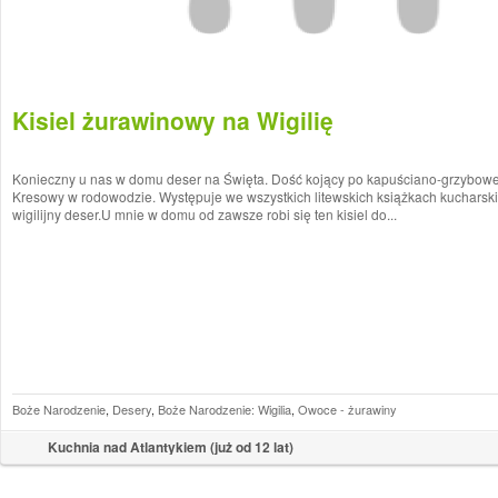
Kisiel żurawinowy na Wigilię
Konieczny u nas w domu deser na Święta. Dość kojący po kapuściano-grzybowej w
Kresowy w rodowodzie. Występuje we wszystkich litewskich książkach kucharski
wigilijny deser.U mnie w domu od zawsze robi się ten kisiel do...
Boże Narodzenie
,
Desery
,
Boże Narodzenie: Wigilia
,
Owoce - żurawiny
Kuchnia nad Atlantykiem (już od 12 lat)