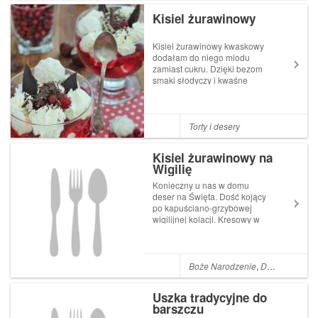
bezglutk...
Kisiel żurawinowy
Kisiel żurawinowy kwaskowy
dodałam do niego miodu
zamiast cukru. Dzięki bezom
smaki słodyczy i kwaśne
wyrównują się.kisiel:1
szklanka żurawiny świeżej2
łyżki miodu3/4 szklanki
wody1 łyżka mąki
Torty i desery
ziemniaczanejpozostałe:3/4
szklanki śmietany
Kisiel żurawinowy na
kremówki1/2 op...
Wigilię
Konieczny u nas w domu
deser na Święta. Dość kojący
po kapuściano-grzybowej
wigilijnej kolacji. Kresowy w
rodowodzie. Występuje we
wszystkich litewskich
książkach kucharskich jako
klasyczny wigilijny deser.U
Boże Narodzenie
,
Desery
,
Boże N
mnie w domu od zawsze robi
się ten kisiel do...
Uszka tradycyjne do
barszczu