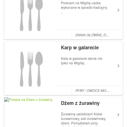
Polecam na Wigilię uszka
wykonane w sposób tradcyjny
..
DANIA GŁÓWNE
,
DANIA WEGETARIAŃSKIE / BEZMIĘSNE
Karp w galarecie
Karp w galarecie danie nie
tylko na Wigilię .
RYBY / OWOCE MORZA
Dżem z żurawiny
Żurawinę uwielbiam! Kisiel
żurawinowy, sok żurawinowy,
dżem. Pomyślałam przy