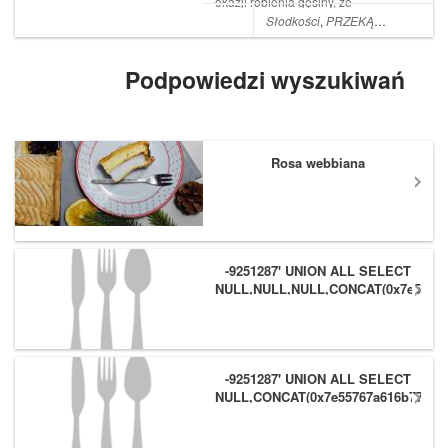
okazji robienia gęsiny, że
zrobię sos żurawinowy. Ale w
Słodkości
,
PRZEKĄSKI
,
Przetwor
trakcie jego robienia zrobiło
mi się szkoda żurawinki i
moja łasuchowatość wzięła
Podpowiedzi wyszukiwań
górę. Pomyślałam, że zrobię
dżem, prz...
Rosa webbiana
-9251287' UNION ALL SELECT
NULL,NULL,NULL,CONCAT(0x7e55767
(1),0x6166786179557e) #
-9251287' UNION ALL SELECT
NULL,CONCAT(0x7e55767a616b77,
(1),0x6166786179557e),NULL #