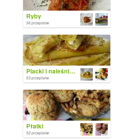
Ryby
56 przepisów
Placki i naleśniki wytrawne
53 przepisów
Płatki
52 przepisów