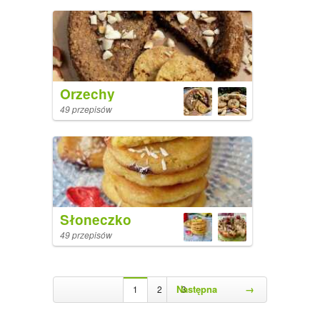
Orzechy
49 przepisów
Słoneczko
49 przepisów
Następna
→
1
2
3