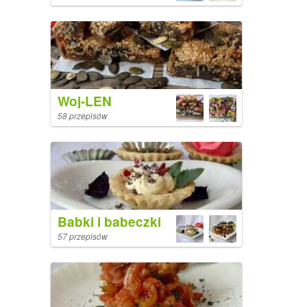
Woj-LEN
58 przepisów
Babki i babeczki
57 przepisów