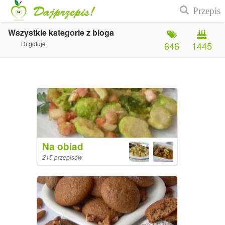
Wszystkie kategorie z bloga
Di gotuje
646
1445
Na obiad
215 przepisów