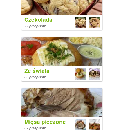
Czekolada
77 przepisów
Ze świata
69 przepisów
Mięsa pieczone
62 przepisów