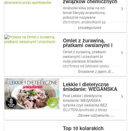
związków chemicznych
stosowana przez
Anaboliki kilka słów na ich
sportowców
temat Sterydy anaboliczne,
potocznie nazywane
steroidami, anabolikami są
grupą związków
Uncategorized
chemicznych. Posiadają
bardzo silne działanie
Omlet z żurawiną,
anaboliczne. Przyczyniają się
płatkami owsianymi i
orzechami
Omlet z żurawiną, płatkami
owsianymi i orzechami to
moje pierwsze śniadanie
sportowca od jakiegoś czasu
wzięłam się za swoje ciało,
Śniadanie z jajem
,
Białko na śniadanie
parę kilo do zrzucenia. Mój
najstarszy mężczyzna zaczął
Lekkie i dietetyczne
szukać informacji odnośnie
śniadanie: WEGAŃSKA
spalania tkanki, co nal...
ryżanka czyli owsianka
Post Lekkie i dietetyczne
BEZ GLUTENU
śniadanie: WEGAŃSKA
ryżanka czyli owsianka BEZ
GLUTENUpochodzi z bloga
Jak Po Maśle. Na śniadanie
Zdrowe odżywianie
,
Śniadanie
,
V
powinno się zjeść coś
lekkiego i długo
Top 10 kolarskich
uwalniającego energię (nie