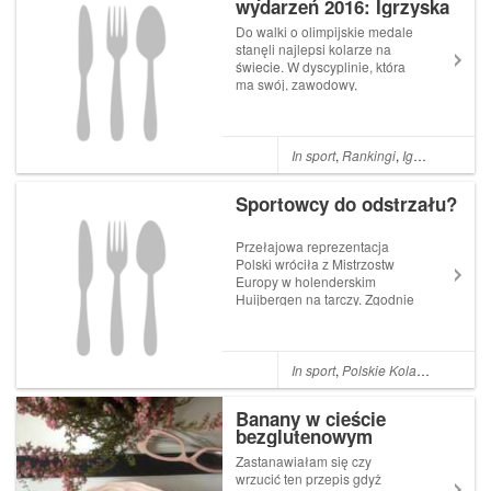
wydarzeń 2016: Igrzyska
długo trawiącego jak stek),
Olimpijskie
abyśmy byli pełni sił do dzi...
Do walki o olimpijskie medale
stanęli najlepsi kolarze na
świecie. W dyscyplinie, która
ma swój, zawodowy,
kalendarz, swój rytm i swoją
tradycję to nie jest takie
oczywiste. Wyścigi kolarskie,
we wszystkich konkurencjach,
In sport
,
Rankingi
,
Igrzyska Rio
były jednym z najjaśniejszych
...
Sportowcy do odstrzału?
Przełajowa reprezentacja
Polski wróciła z Mistrzostw
Europy w holenderskim
Huijbergen na tarczy. Zgodnie
z panującą tendencją,
należałoby tych wszystkich
zawodników modne słowo
zaorać. Podobnie jak
In sport
,
Polskie Kolarstwo
przedstawicieli wielu innych
dyscyplin...
Banany w cieście
bezglutenowym
Zastanawiałam się czy
wrzucić ten przepis gdyż