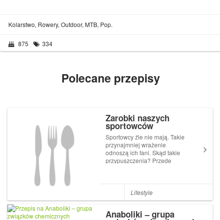
Kolarstwo, Rowery, Outdoor, MTB, Pop.
875
334
Polecane przepisy
Zarobki naszych
sportowców
Sportowcy źle nie mają. Takie
przynajmniej wrażenie
odnoszą ich fani. Skąd takie
przypuszczenia? Przede
wszystkim z szeroko
komentowanych zarobków
niektórych z nich. W Polsce
zdecydowanie
Lifestyle
najpopularniejszym sportem
jest piłka nożna. Trochę
Anaboliki – grupa
przypadkiem ...