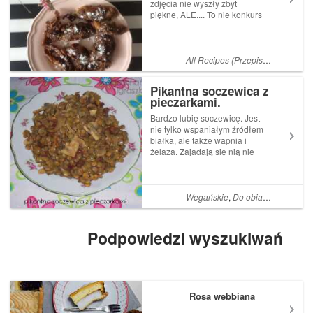
zdjęcia nie wyszły zbyt
piękne, ALE.... To nie konkurs
fotograficzny a coś nowego
na stole bezglutenowej osoby
to zawsze dobra wiadomość
:)Szybki przepis na szybką
All Recipes (Przepisy)
,
Sweet Sen
przekąskę czy śniadanie.
Szukam sposobu n...
Pikantna soczewica z
pieczarkami.
Bardzo lubię soczewicę. Jest
nie tylko wspaniałym źródłem
białka, ale także wapnia i
żelaza. Zajadają się nią nie
tylko wege, ale też sportowcy!
Do tego jest sycąca i nadaje
się do wszystkiego. Gulasze,
zupy, pierogi, pasty, pasztety i
Wegańskie
,
Do obiadu
,
Soczewi
wiele innych. Os...
Podpowiedzi wyszukiwań
Rosa webbiana