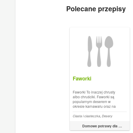
Polecane przepisy
Faworki
Faworki To inaczej chrusty
albo chruściki. Faworki są
popularnym deserem w
okresie karnawału oraz na
Tłusty Czwartek. To bardzo
chrupiące ciastka w kształcie
,
Ciasta i ciasteczka
Desery
kokardki, które smaży się w
głębokim tłuszczu. Po
Domowe potrawy dla każdego
ostudzeniu faworki posypuje