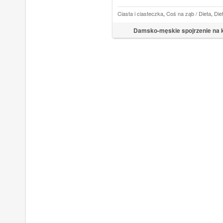
Ciasta i ciasteczka
,
Coś na ząb / Dieta
,
Die
Damsko-męskie spojrzenie na 