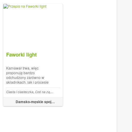
Cio...
Faworki light
Karnawał trwa, więc
proponuję bardzo
odchudzony zarówno w
składnikach, jak i procesie
pieczenia słodki wypiek bez
którego, sporo osób nie
,
,
,
,
,
,
,
,
,
e ciasteczka maślane bez jajek
łusty czwartek
Ciasta i ciasteczka
Coś na ząb / Dieta
Maślane ciasteczka
Dieta
Ciasteczka
Słodki karnawał
Jogurt
Light
Karnawał
Fawo
wyobraża sobie tego okresu:
Faworki vel chrusty. Ostatnio
Damsko-męskie spojrzenie na kuchnię
z tego samego przepisu
przygotowałam pyszne Róże
karnaw...