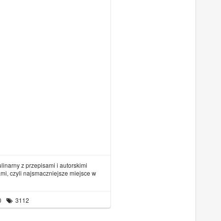
ulinarny z przepisami i autorskimi
ami, czyli najsmaczniejsze miejsce w
0
3112