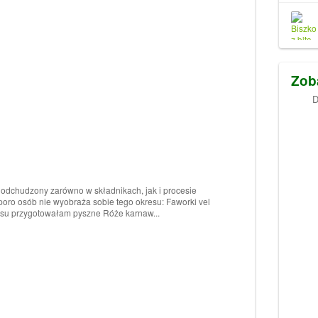
Zob
D
 odchudzony zarówno w składnikach, jak i procesie
poro osób nie wyobraża sobie tego okresu: Faworki vel
pisu przygotowałam pyszne Róże karnaw...