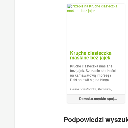
się obficie cukr...
Kruche ciasteczka
maślane bez jajek
Kruche ciasteczka maślane
bez jajek. Szukacie słodkości
na karnawałową imprezę?
Dziś pojawił się na blogu
pierwszy słodki przepis w
2017 r. na pyszne , kruche
,
,
Ciasta i ciasteczka
Karnawał
Kruche ci
ciasteczka maślane z cukrem
pudrem . Ciasteczka są
Damsko-męskie spojrzenie na kuchnię
bardzo delikatne, lekkie,
chrupiące. Upiec...
Podpowiedzi wyszu