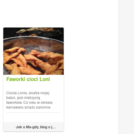
Faworki cioci Loni
Ciocia Lonia, siostra mojej
babci, jest mistrzynią
faworków. Co roku w okresie
karnawału smaży ogromne
ilości tych słodkości - czasami
w podstawowej, jak ta, którą
,
,
,
,
,
,
,
,
,
ek do pieczenia
śmietana
Nowości
Jajko
żółtka
18%
Karnawał
żółtko
Pączki
Pączki-li
zrobiłam ja, a czasami w
kształcie różyczek, z wiśniami
Jak u Ma-gdy, blog o jedzeniu
z własnej roboty przetworów.