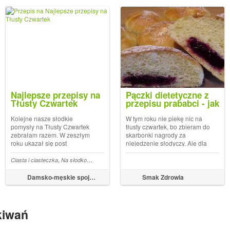
Najlepsze przepisy na
Pączki dietetyczne z
Tłusty Czwartek
przepisu prababci - jak
co roku na ten dzień!
Kolejne nasze słodkie
W tym roku nie piekę nic na
pomysły na Tłusty Czwartek
tłusty czwartek, bo zbieram do
zebrałam razem. W zeszłym
skarbonki nagrody za
roku ukazał się post
niejedzenie słodyczy. Ale dla
grupujący Przepisy na Tłusty
przypomnienia kilka
Czwartek teraz kolejna ich
sprawdzonych przepisów
,
,
,
,
,
,
,
,
,
,
,
,
asteczka
Ciasta i ciasteczka
Ciasteczka bez jajek
Na słodko
Karnawałowe ciasteczka
Karnawał
Ciasta
Pączki
Kruche ciasteczka maślane
Ciastka
Faworki
Słodycze
Kruch
T
tura. Katolicy wiedzą, o co
dietetycznych. Tak wiem, moje
chodzi z tym dniem, to ostatni
pączki to nie pączki, a chrusty
Damsko-męskie spojrzenie na kuchnię
Smak Zdrowia
czwartek przed Wielkim
to nie chrusty, więc jakby kto
Postem, który rozp...
chcia...
kiwań