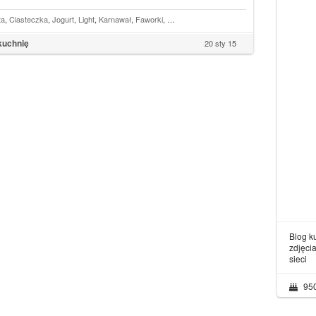
ta
,
Ciasteczka
,
Jogurt
,
Light
,
Karnawał
,
Faworki
,
Chruściki
,
Piekarnik
kuchnię
20 sty 15
Blog k
zdjęci
sieci
95