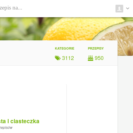
KATEGORIE
PRZEPISY
3112
950
ta i ciasteczka
zepisów