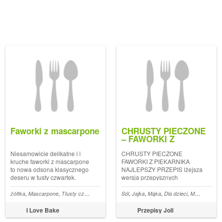
Faworki z mascarpone
CHRUSTY PIECZONE
– FAWORKI Z
PIEKARNIKA –
NAJLEPSZY PRZEPIS
Niesamowicie delikatne i i
CHRUSTY PIECZONE
kruche faworki z mascarpone
FAWORKI Z PIEKARNIKA
to nowa odsona klasycznego
NAJLEPSZY PRZEPIS lżejsza
deseru w tusty czwartek.
wersja przepysznych
Faworki z mascarpone Post
chrustów
Faworki z mascarpone
,
,
,
,
,
,
,
żółtka
Mascarpone
Tłusty czwartek
Sól
Jajka
Mąka
Dla dzieci
Masło
Prosz
pojawił się poraz pierwszy w I
Love Bake.
I Love Bake
Przepisy Joli