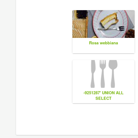
Rosa webbiana
-9251287' UNION ALL
SELECT
CONCAT(0x7e55767a616b77,
(1),0x6166786179557e),NULL,NU
#