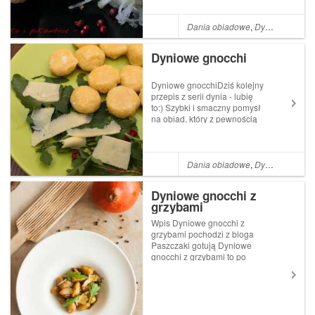
masala sprawia, że danie jest
jeszcze bardziej aromatyczne
i pachnące. Domowe
Dania obiadowe
,
Dynia
eksperymenowanie w kuchni
daje nie tylko frajd...
Dyniowe gnocchi
Dyniowe gnocchiDziś kolejny
przepis z serii dynia - lubię
to:) Szybki i smaczny pomysł
na obiad, który z pewnością
na stałe zagości w naszym
menu. Gnocchi przypominają
kopytka, ja jednak
postanowiłam je delikatnie
Dania obiadowe
,
Dynia
zaokrąglić. Świetnie smakują
z delikat...
Dyniowe gnocchi z
grzybami
Wpis Dyniowe gnocchi z
grzybami pochodzi z bloga
Paszczaki gotują Dyniowe
gnocchi z grzybami to po
prostu jesień na talerzu.
Składniki: Dyniowe gniocchi:
500 g dyni hokkaido 350 g
ziemniaków (najlepiej tych, z
Post Dyniowe gnocchi z