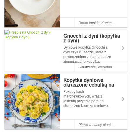
grzybami pojawił s...
Dania jarskie
,
Kuchnia włoska
,
D
Gnocchi z dyni (kopytka
z dyni)
Dyniowe kopytka Gnocchi z
dyni czyli kluseczki, które z
powodzeniem zastąpią nasze
ziemniaczane kopytka.
Gnocchi to rodzaj włoskich
Gotowanie
,
Wegetariańskie
,
Pora
klusek, dosłownie słowo
oznacza grudy. W zależności
Kopytka dyniowe
od regionu przyrządza się
okraszone cebulką na
różne wersje klusek m.in z...
winie
Pokopytkach
marchewkowych, wraz z
jesienią przyszła pora na
słoneczne kopytka dyniowe,
które sąjednym z moich
ulubionych i obowiązkowych
obiadów w sezonie
jesiennym.Te wyśmienite
Placki-racuchy-kluski-naleśniki
,
D
kluski przygotowywane są z