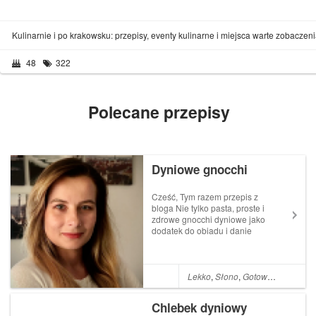
Kulinarnie i po krakowsku: przepisy, eventy kulinarne i miejsca warte zobacze
48
322
Polecane przepisy
Dyniowe gnocchi
Cześć, Tym razem przepis z
bloga Nie tylko pasta, proste i
zdrowe gnocchi dyniowe jako
dodatek do obiadu i danie
same w sobie. Składniki (na
dwie porcje): jedna mała
dynia Hokkaido, 1 szklanka
mąki pszennej, sól, pieprz.
Lekko
,
Słono
,
Gotowanie
,
Obiad
Making-of:
Przygotowujemy purée...
Chlebek dyniowy