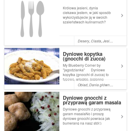
Królowa jesieni, dynia
ciekawa jestem, w jaki sposób
wykorzystujecie ją w swoich
szaleństwach kulinarnych?
Zupy dyniowe, ravioli, serniki,
gnocchi lub pulpeciki a
mieliście już okazję
spróbować słodki chlebek
Desery
,
Ciasta
,
Jesień
,
Wegetari
dyniowy? Chlebek dyniowy
jest to cia...
Dyniowe kopytka
(gnocchi di zucca)
My Blueberry Corner by
"jagodzianka" Dyniowe
kopytka (gnocchi di zucca) to
typowe, włoskie, jesienne
danie. Dynia powoduje, że
Obiad
,
Dania główne
,
Kolacja
,
Za
kopytka są delikatne, lekko
słodkawe, ciekawe w
Dyniowe gnocchi z
Przeczytaj cały artykuł Post
przyprawą garam masala
spanDyniowe kopytka...
Dyniowe gnocchi z przyprawą
garam masalaNo i proszę
dyniowe gnocchi powraca jak
bumerang na nasz stół:)
Dodatek przyprawy garam