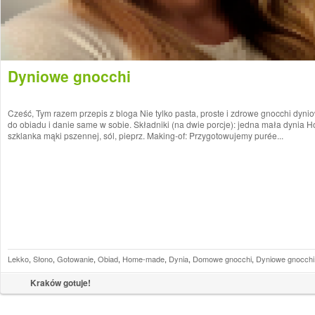
Dyniowe gnocchi
Cześć, Tym razem przepis z bloga Nie tylko pasta, proste i zdrowe gnocchi dyni
do obiadu i danie same w sobie. Składniki (na dwie porcje): jedna mała dynia H
szklanka mąki pszennej, sól, pieprz. Making-of: Przygotowujemy purée...
Lekko
,
Słono
,
Gotowanie
,
Obiad
,
Home-made
,
Dynia
,
Domowe gnocchi
,
Dyniowe gnocchi
Kraków gotuje!