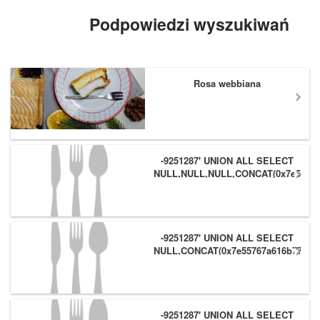
dyni surowej zmiksowanej na
puree,...
Podpowiedzi wyszukiwań
Rosa webbiana
-9251287' UNION ALL SELECT
NULL,NULL,NULL,CONCAT(0x7e55767
(1),0x6166786179557e) #
-9251287' UNION ALL SELECT
NULL,CONCAT(0x7e55767a616b77,
(1),0x6166786179557e),NULL #
-9251287' UNION ALL SELECT