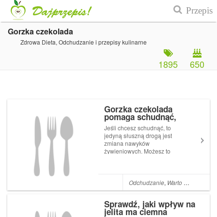
Gorzka czekolada
Zdrowa Dieta, Odchudzanie i przepisy kulinarne
1895
650
Gorzka czekolada
pomaga schudnąć,
poznaj najnowsze
Jeśli chcesz schudnąć, to
badania!
jedyną słuszną drogą jest
zmiana nawyków
żywieniowych. Możesz to
zrobić stosując Dietę Venus.
To jedno z tych naukowych
doniesień, które brzmi zbyt
pięknie, aby było prawdziwe.
Odchudzanie
,
Warto wiedzieć
,
Je
A jednak, ciemna czekolada
ma udowodnione właściw...
Sprawdź, jaki wpływ na
jelita ma ciemna