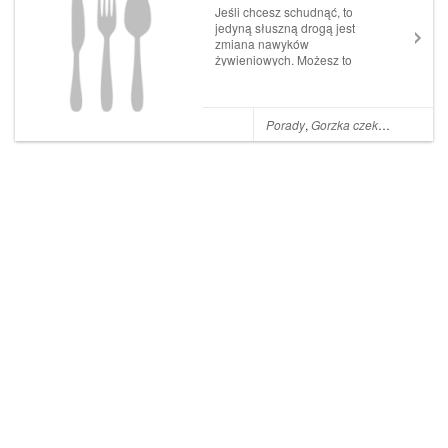
czekolada
Jeśli chcesz schudnąć, to
jedyną słuszną drogą jest
zmiana nawyków
żywieniowych. Możesz to
zrobić stosując Dietę Venus,
dołącz też do naszej
społeczności Venusek,
specjalnej grupy na
Porady
,
Gorzka czekolada
,
Czeko
Facebooku, gdzie nawzajem
się wspieramy, wymieniamy
przepisami i dzia...