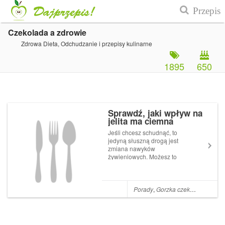
Czekolada a zdrowie
Zdrowa Dieta, Odchudzanie i przepisy kulinarne
1895
650
Sprawdź, jaki wpływ na
jelita ma ciemna
czekolada
Jeśli chcesz schudnąć, to
jedyną słuszną drogą jest
zmiana nawyków
żywieniowych. Możesz to
zrobić stosując Dietę Venus,
dołącz też do naszej
społeczności Venusek,
specjalnej grupy na
Porady
,
Gorzka czekolada
,
Czeko
Facebooku, gdzie nawzajem
się wspieramy, wymieniamy
przepisami i dzia...