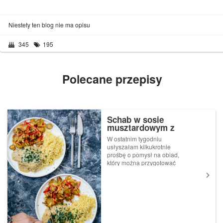
Niestety ten blog nie ma opisu
345
195
Polecane przepisy
Schab w sosie
musztardowym z
bulgurem i sałatką z
W ostatnim tygodniu
kiszonych ogórków
usłyszałam kilkukrotnie
prośbę o pomysł na obiad,
który można przygotować
wcześniej i odgrzać. Najlepiej
prosty i tani. Przypomniał mi
się wtedy stołówkowy schab
w sosie musztardowym jest
wyśmienity, aromatyczny,
mięciutki i...