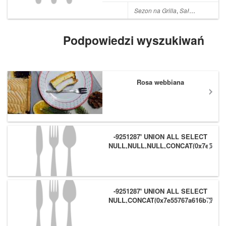
śniadań lub kolacji. Sałatka z
pomidorów to jedna z wielu
Sezon na Grilla
,
Sałatki i surówki
sałatek, które są wykonane z
najzwyklejszych war...
Podpowiedzi wyszukiwań
Rosa webbiana
-9251287' UNION ALL SELECT
NULL,NULL,NULL,CONCAT(0x7e55767
(1),0x6166786179557e) #
-9251287' UNION ALL SELECT
NULL,CONCAT(0x7e55767a616b77,
(1),0x6166786179557e),NULL #