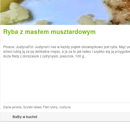
Ryba z masłem musztardowym
Poleca: JustynaFot. JustynaU nas w każdy piątek obowiązkowo jest ryba. Mąż uw
dzieci lubią ją za jej delikatne mięso, a ja za to jak łatwo i szybko się ją przygoto
duże filety z dorszasok z cytrynysól, pieprzok. 100 g...
Dania jarskie
,
Szybki obiad
,
Filet rybny
,
Justyna
BaBy w kuchni