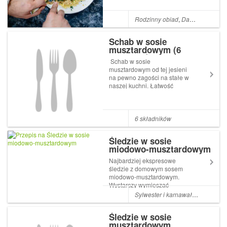
Rodzinny obiad
,
Dania z wieprzowiny
Schab w sosie
musztardowym (6
składników)
Schab w sosie
musztardowym od tej jesieni
na pewno zagości na stałe w
naszej kuchni. Łatwość
przygotowania i genialny
smak sprawiają, że Artykuł
Schab w sosie musztardowym
(6 składników) pochodzi z
6 składników
serwisu Wilkuchnia.
Śledzie w sosie
miodowo-musztardowym
Najbardziej ekspresowe
śledzie z domowym sosem
miodowo-musztardowym.
Wystarczy wymieszać
składniki sosu i zalać śledzie.,
Sylwester i karnawał
,
Boże Narod
zamykamy szczelnie i do
lodówki. Gotowe! Polecam
Śledzie w sosie
kupić śledzie w oleju, których
musztardowym
już nie trzeba moczyć. Śledzie