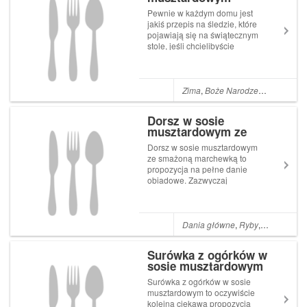
w sosie miodowo-mus...
Pewnie w każdym domu jest
jakiś przepis na śledzie, które
pojawiają się na świątecznym
stole, jeśli chcielibyście
urozmaicić swoje menu,
zapraszam dziś na śledzie w
sosie musztardowym, które
powinny posmakować nie
Zima
,
Boże Narodzenie
,
Przekąsk
tylko amatorom musztardy. W
przepisie ...
Dorsz w sosie
musztardowym ze
smażoną marchewką
Dorsz w sosie musztardowym
ze smażoną marchewką to
propozycja na pełne danie
obiadowe. Zazwyczaj
opisywałam tylko te części
obiadu, których do tej pory nie
przygotowałam. Tym razem
postanowiłam przygotować
Dania główne
,
Ryby
,
Dorsz na o
taki obiad, którego wcześniej
nie robiłam. Pad...
Surówka z ogórków w
sosie musztardowym
Surówka z ogórków w sosie
musztardowym to oczywiście
kolejna ciekawa propozycja