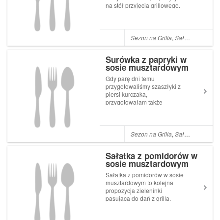
na stół przyjęcia grillowego.
Surówka ta może też być
urozmaiceniem na
tradycyjnym stole obiadowym
lub podczas przyjęcia
Sezon na Grilla
,
Sałatki i surówki
rodzinnego. Składniki na:
Surówka z ogórków w sosie...
Surówka z papryki w
sosie musztardowym
Gdy parę dni temu
przygotowaliśmy szaszłyki z
piersi kurczaka,
przygotowałam także
surówkę z papryki w sosie
musztardowym – świetnie
pasowała do grillowanego
mięsa z kurczaka. Gdy to
Sezon na Grilla
,
Sałatki i surówki
piszę, miska z tą surówką
mam postawioną pod nosem i
Sałatka z pomidorów w
wyjadam, nie mog...
sosie musztardowym
Sałatka z pomidorów w sosie
musztardowym to kolejna
propozycja zieleninki
pasująca do dań z grilla.
Sałatka ta także będzie
świetnym dodatkiem do