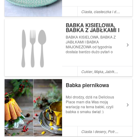
Ciasta, ciasteczka i desery
,
Dże
BABKA KISIELOWA,
BABKA Z JABŁKAMI I
BABKA MAJONEZOWA –
BABKA KISIELOWA, BABKA Z
TRZY NAJLEPSZE
JABŁKAMI I BABKA
PRZEPISY
MAJONEZOWA od tygodnia
dostaję bardzo dużo pytań o
przepisy na babki
Cukier
,
Mąka
,
Jabłka
,
Majonez
,
B
Babka piernikowa
Moi drodzy, dziś na Delicious
Place mam dla Was moją
wariację na tema babki, czyli
babka o smaku świąt :)
Zapraszam do lektury
przepisuhttp://deliciousplace.pl/blog/babka
piernikowa/
Ciasta i desery
,
Potrawy z mąki i jaj