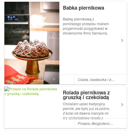
Babka piernikowa
Babkę piernikową z
poniższego przepisu miałam
przyjemność przygotować w
showroomie firmy Samsung,
gdzie zaproszono mnie w
celu przetestowania
piekarnika z technologią Dual
Cook. Takie piekarniki mają
specjalny separator, za
pomocą którego możemy
podzie...
Ciasta, ciasteczka i desery
Rolada piernikowa z
gruszką i czekoladą
Chciałam upiec tradycyjny
piernik, ale było już za późno.
Z kolei od dawna marzyła mi
się czekoladowa rolada z
gruszką i pomyślałam, że
Przepis
,
Bezglutenowe
,
Wegetari
najlepiej będzie jeśli te dwa