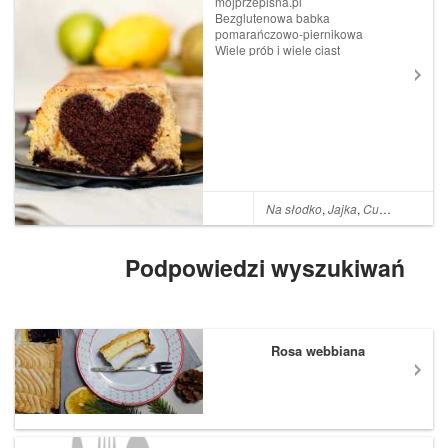
mojprzepisna.pl
Bezglutenowa babka
pomarańczowo-piernikowa
Wiele prób i wiele ciast
wyrzuconych do kosza, zanim
powstał ten oto przepis.
Dzięki pomocy Pani Zosi z
grupy Proste i pyszne ciasta
na co dzień i od święta (FB)
udało się stworz...
Na słodko
,
Jajka
,
Cukier kryształ
Podpowiedzi wyszukiwań
Rosa webbiana