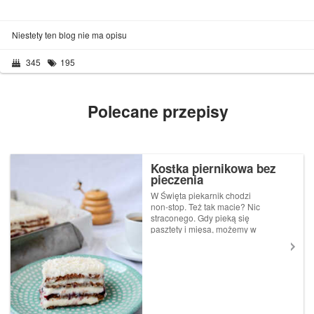
Niestety ten blog nie ma opisu
345
195
Polecane przepisy
Kostka piernikowa bez
pieczenia
W Święta piekarnik chodzi
non-stop. Też tak macie? Nic
straconego. Gdy pieką się
pasztety i mięsa, możemy w
tym samym czasie
przygotować pyszne ciasto.
Kostka piernikowa nie
wymaga pieczenia, ale w
smaku jest tak wspaniała, że
może przebić nawet tradyc...