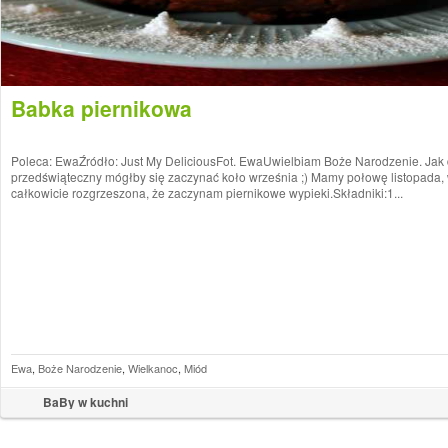
Babka piernikowa
Poleca: EwaŹródło: Just My DeliciousFot. EwaUwielbiam Boże Narodzenie. Jak 
przedświąteczny mógłby się zaczynać koło września ;) Mamy połowę listopada, w
całkowicie rozgrzeszona, że zaczynam piernikowe wypieki.Składniki:1...
Ewa
,
Boże Narodzenie
,
Wielkanoc
,
Miód
BaBy w kuchni