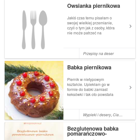
pomysły połączę w jeden. I
Owsianka piernikowa
tak oto powstała rolada
piernikowa, która podbiła
moje R...
Jakiś czas temu pisałam o
swojej wielkiej przemianie,
czyli o tym jak z osoby, która
nie może patrzeć na
owsiankę... read more Ten
wpis Owsianka piernikowa
pojawił się po raz pierwszy w
Pani Fotograf Gotuje! Blog,
Przepisy na deser
przepisy i fotografia kulinarna.
Babka piernikowa
Piernik w nietypowym
kształcie. Upiekłam go w
formie do babki zamiast
keksówki i tak oto powstała
babka piernikowa. :-)
Wilgotna i smaczny, bardzo
prosta i szybka w
przygotowaniu. Ciasta z
Wypieki i desery
,
Ciasta
,
Boże Na
miodem (czyli tradycyjny
piernik) potrzebują czasu by
Bezglutenowa babka
zmięknąć,...
pomarańczowo-
piernikowa