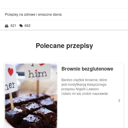
Przepisy na zdrowe i smaczne dania
621
662
Polecane przepisy
Brownie bezglutenowe
Bardzo ciężkie brownie, które
jest modyfikacją klasycznego
przepisu Nigelli Lawson.
Udało mi się zrobić naprawdę
smaczną wersję w miarę bez
dodatku cukru. Jeśli uda wam
się kupić gorzką czekoladę
bez cukru, to wtedy będzie już
bez cukru:) Brownie jest ...