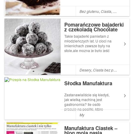
Bez glutenu
,
Ciasta
,
Ksylitol
,
Cias
Pomarańczowe bajaderki
z czekoladą Chocolate
Story
Takie bajaderki pamietam z
młodzieńczych lat. U cioci na
imienichach zawsze były na
stole,ale mozna je było jeść
tylko ukradkiem, ponieważ
ciocia nie załowała do nich
rumu ;)Pamiętam, że byly
pyszne! Ale ja mając wasne
Desery
,
Ciasta bez pieczenia
,
De
dzieci, wiem już z do...
Słodka Manufaktura
Zastanawialiście się kiedyś,
jak wielką machiną jest
gastronomia? Ile osób
pracuje na posiłki, które
jemy? Myśleliście o tym, że
My
produkt finalny, talerz, który
przed nami stoi, to łańcuch
Manufaktura Ciastek –
kilkudziesięciu osób? Znam
blog moją pasją
gastronomię od podszewki i