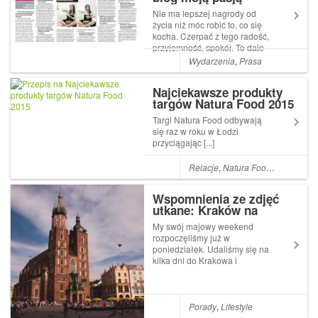
pomyślałam...
Nie ma lepszej nagrody od
życia niż móc robić to, co się
kocha. Czerpać z tego radość,
przyjemność, spokój. To daje
mi Manufaktura Ciastek, mój
Wydarzenia
,
Prasa
towarzysz od ponad 3 lat. Ci,
którzy dobrze mnie znają,
Najciekawsze produkty
wiedzą, że mam prawo
targów Natura Food 2015
czerpać z życia wielkimi
garści...
Targi Natura Food odbywają
się raz w roku w Łodzi
przyciągając [...]
Relacje
,
Natura Food
,
Targi
Wspomnienia ze zdjęć
utkane: Kraków na
weekend
My swój majowy weekend
rozpoczęliśmy już w
poniedziałek. Udaliśmy się na
kilka dni do Krakowa i
trafiliśmy na absolutnie
cudowną pogodę.
Przygotowałam dla Was
migawki z tego pięknego
Porady
,
Lifestyle
miasta, a także kilka