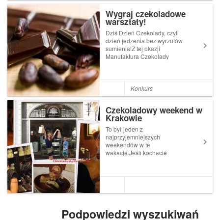
smacznych miejsc wartych
Wygraj czekoladowe
odwiedzenia. Znajdzie ...
warsztaty!
Dziś Dzień Czekolady, czyli
dzień jedzenia bez wyrzutów
sumienia!Z tej okazji
Manufaktura Czekolady
Chocolate Story przygotowała
niespodziankę dla
Czytelników Crust and Dust.
Rozsiądźcie się wygodnie,
Konkurs
przygotujcie coś do picia i
dajcie się porwać...
Czekoladowy weekend w
Krakowie
To był jeden z
najprzyjemniejszych
weekendów w te
wakacje.Jeśli kochacie
czekoladę i jeszcze nie
byliście w Krakowskiej
Manufakturze Czekolady to
koniecznie, absolutnie
koniecznie planujcie wizytę w
tym magicznym
miejscu!Krakowska
Podpowiedzi wyszukiwań
Manufaktura Cze...