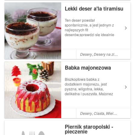
kreta. Pomimo...
Lekki deser a'la tiramisu
Ten deser powstał
spontanicznie, a jest jednym z
najlepszych fit
deserów,sprawdzi się idealnie
jako zamiennik tradycyjnych
słodkości.Zapewniam, że jeśli
spróbujecie takiej fit wersji,
już nie będziecie tęsknić za
Desery
,
Desery na zimno
,
Walent
oryginałem.A przynajmniej
n...
Babka majonezowa
Biszkoptowa babka z
dodatkiem majonezu, jest
pyszna, wilgotna, lekka,
delikatna i puszysta. Majonez
jest zastępnikiem tłuszczu w
cieście. Nie jest wyczuwalny,
a dzięki niemu ciasto jest
wilgotne.Ja wybrałam
Desery
,
Ciasta
,
Wielkanoc
,
Boże 
majonez kielecki tradycyjny
ze względu na 55-...
Piernik staropolski -
pieczenie