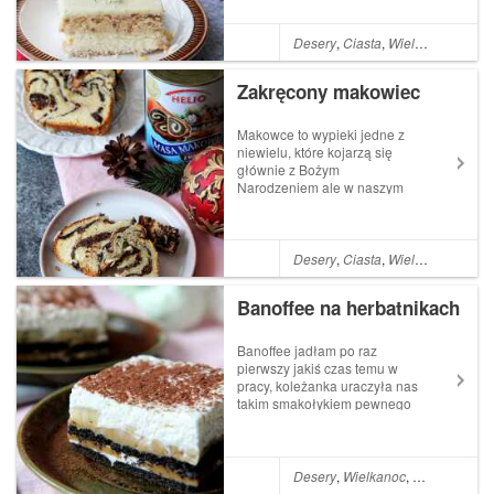
być coś pyszniejszego?A do
tego ciasto powstało przez
całkowity "przypadek" z
Desery
,
Ciasta
,
Wielkanoc
,
Boże 
godnie z ideą #zerowastePo
zrobieniu likieru kokos...
Zakręcony makowiec
Makowce to wypieki jedne z
niewielu, które kojarzą się
głównie z Bożym
Narodzeniem ale w naszym
domu jadamy je kilka razy w
roku. Jakiś czas temu na
blogu Sylwii "Obiad dla
taty"znalazłam przepis na
Desery
,
Ciasta
,
Wielkanoc
,
Boże 
idealne ciasto drożdżowe. Od
tamtego czasu jedl...
Banoffee na herbatnikach
Banoffee jadłam po raz
pierwszy jakiś czas temu w
pracy, koleżanka uraczyła nas
takim smakołykiem pewnego
niedzielnego popołudnia.I
chociaż dawno już słyszałam
o istnieniu tego ciasta, nie
miałam okazji go
Desery
,
Wielkanoc
,
Boże Narodz
zrobić.Podobnie jak kopiec