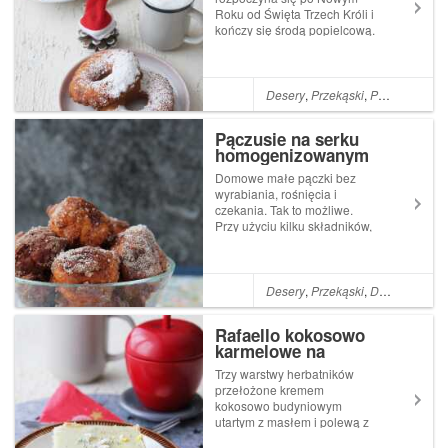
Roku od Święta Trzech Króli i
kończy się środą popielcową.
W tym roku czasu na różnego
rodzaju zabawy a tym samym
kulinarne wariacje będzie
sporo, gdyż karnawał potrwa
Desery
,
Przekąski
,
Pączki
równe dwa miesiące. Środę
popielcową be...
Pączusie na serku
homogenizowanym
Domowe małe pączki bez
wyrabiania, rośnięcia i
czekania. Tak to możliwe.
Przy użyciu kilku składników,
możemy się delektować
małymi smakołykami. Te mini,
pulchne kuleczki znikają z
talerza raz, dwa. Na to z
Desery
,
Przekąski
,
Dla najmłodszych
pewnością musicie się
przygotować.Skład...
Rafaello kokosowo
karmelowe na
herbatnikach
Trzy warstwy herbatników
przełożone kremem
kokosowo budyniowym
utartym z masłem i polewą z
białej czekolady. Czy może