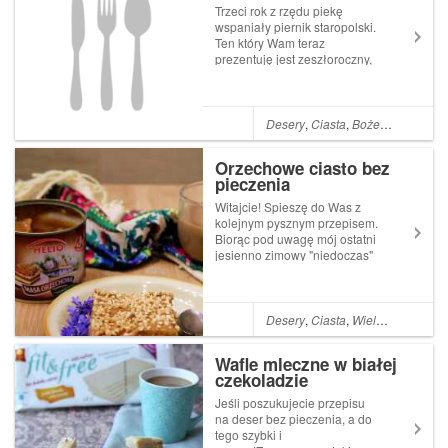
Trzeci rok z rzędu piekę
wspaniały piernik staropolski.
Ten który Wam teraz
prezentuję jest zeszłoroczny,
bo prawda jest taka że taki
piernik piecze się na około 7
dni przed świętami,a smaruje
ok 3 dni przed więc siłą
Desery
,
Ciasta
,
Boże Narodzenie
rzeczy nie jestem w stanie W...
Orzechowe ciasto bez
pieczenia
Witajcie! Spieszę do Was z
kolejnym pysznym przepisem.
Biorąc pod uwagę mój ostatni
jesienno zimowy "niedoczas"
postawiłam tym razem na
ciasto bez pieczenia. Do
zrobienia ciasta
wykorzystałammasę
Desery
,
Ciasta
,
Wielkanoc
,
Boże 
orzechową od Helio,
herbatniki kakaowe od Cukry
Wafle mleczne w białej
Ny...
czekoladzie
Jeśli poszukujecie przepisu
na deser bez pieczenia, a do
tego szybki i