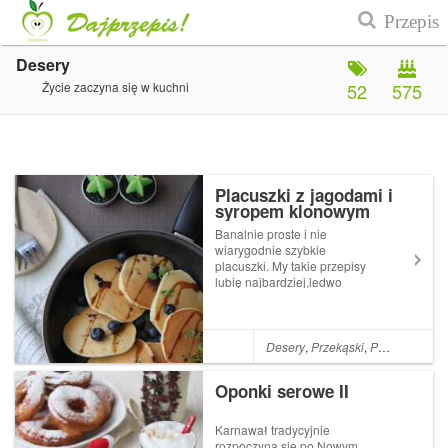
Desery
Życie zaczyna się w kuchni
52
575
Placuszki z jagodami i
syropem klonowym
Banalnie proste i nie
wiarygodnie szybkie
placuszki. My takie przepisy
lubię najbardziej,ledwo
zdążępomyśleć na co mam
ochotę a już zajadam się nimi
z kubkiem gorącej kawy/
herbaty czy kakao. Dodatki do
Desery
,
Przekąski
,
Pomysł na śniadanie...
placuszków mogą być takie
jakie...
Oponki serowe II
Karnawał tradycyjnie
rozpoczyna się po Nowym