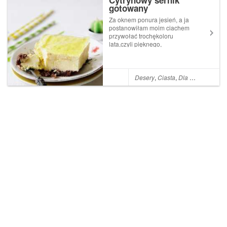
Cytrynowy sernik
gotowany
Za oknem ponura jesień, a ja
postanowiłam moim ciachem
przywołać trochękoloru
lata,czyli pięknego,
promiennegoi ciepłego
słonka. Mam nadzieję, że
Wam również udzieli się moja
aura ;)Sernik wyszedł
Desery
,
Ciasta
,
Dla najmłodszych
przepyszny. jeśli zrobicie go
raz na ...