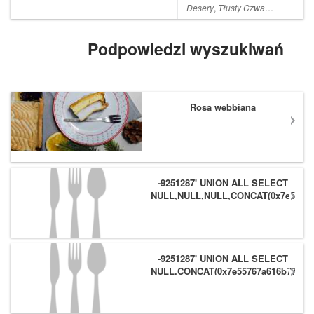
pewnością robiłabym je
Desery
,
Tłusty Czwartek
,
Chruści
częściej Z racji zbliżającego ...
Podpowiedzi wyszukiwań
Rosa webbiana
-9251287' UNION ALL SELECT
NULL,NULL,NULL,CONCAT(0x7e55767
(1),0x6166786179557e) #
-9251287' UNION ALL SELECT
NULL,CONCAT(0x7e55767a616b77,
(1),0x6166786179557e),NULL #