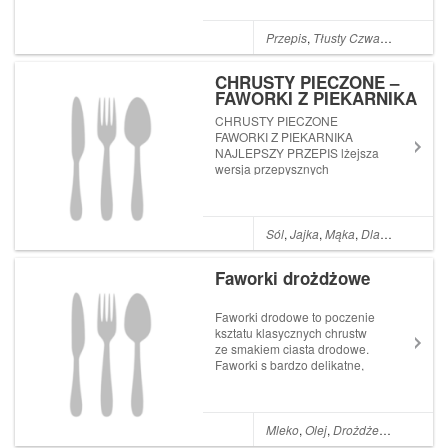
Przepis
,
Tłusty Czwartek
,
Tlusty 
CHRUSTY PIECZONE –
FAWORKI Z PIEKARNIKA
– NAJLEPSZY PRZEPIS
CHRUSTY PIECZONE
FAWORKI Z PIEKARNIKA
NAJLEPSZY PRZEPIS lżejsza
wersja przepysznych
chrustów
Sól
,
Jajka
,
Mąka
,
Dla dzieci
,
Mas
Faworki drożdżowe
Faworki drodowe to poczenie
ksztatu klasycznych chrustw
ze smakiem ciasta drodowe.
Faworki s bardzo delikatne,
puszyste z duymi bblami Post
Faworki drożdżowe pojawił
się poraz pie...
Mleko
,
Olej
,
Drożdże
,
Tłusty czwa