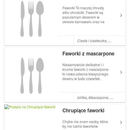
Faworki To inaczej chrusty
albo chruściki. Faworki są
popularnym deserem w
okresie karnawału oraz na
Tłusty Czwartek. To bardzo
chrupiące ciastka w kształcie
kokardki, które smaży się w
głębokim tłuszczu. Po
Ciasta i ciasteczka
,
Desery
ostudzeniu faworki posypuje
się obficie cukr...
Faworki z mascarpone
Niesamowicie delikatne i i
kruche faworki z mascarpone
to nowa odsona klasycznego
deseru w tusty czwartek.
Faworki z mascarpone Post
Faworki z mascarpone
pojawił się poraz pierwszy w I
Love Bake.
żółtka
,
Mascarpone
,
Tłusty czwar
Chrupiące faworki
Chyba nie znam osoby, która
by nie lubiła faworków.