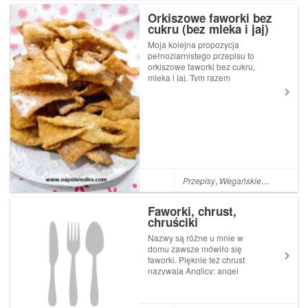
Orkiszowe faworki bez
cukru (bez mleka i jaj)
Moja kolejna propozycja
pełnoziarnistego przepisu to
orkiszowe faworki bez cukru,
mleka i jaj. Tym razem
zmodyfikowałam przepis
maksymalnie jak tylko
mogłam. Mąkę pszenną
zastąpiłam orkiszową, nie
dodawałam cukru i jaj, a w
zastępstwie śmietany d...
Przepisy
,
Wegańskie
,
Ksylitol
,
Dla
Faworki, chrust,
chruściki
Nazwy są różne u mnie w
domu zawsze mówiło się
faworki. Pięknie też chrust
nazywają Anglicy: angel
wings Jednak beż względu na
nazwę, faworki są pyszne i
żeby nie były tak tuczące, z