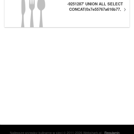
-9251287' UNION ALL SELECT
CONCAT(0x7e55767a616b77,
(1),0x6166786179557e) #
Najlepsze przepisy kulinarne w sieci © 2011-2026 Webshark.pl -
Regulamin