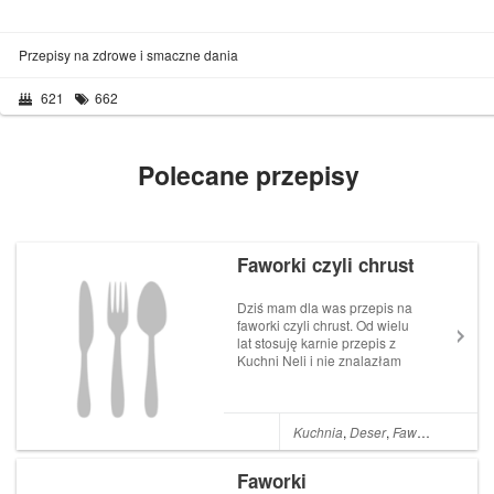
Przepisy na zdrowe i smaczne dania
621
662
Polecane przepisy
Faworki czyli chrust
Dziś mam dla was przepis na
faworki czyli chrust. Od wielu
lat stosuję karnie przepis z
Kuchni Neli i nie znalazłam
jeszcze drugiego, który... The
post Faworki czyli chrust
appeared first on Leniwa
Niedziela.
Kuchnia
,
Deser
,
Faworki
,
Pączki
,
Faworki