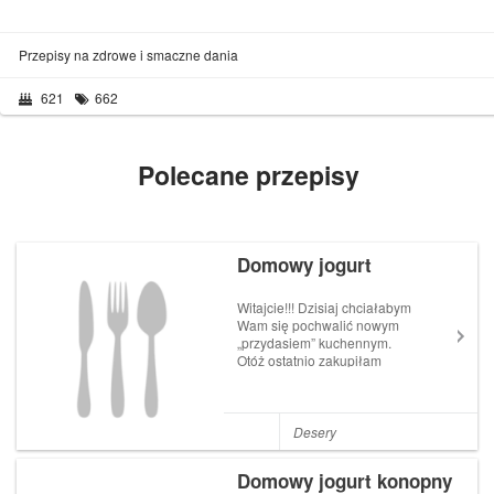
Przepisy na zdrowe i smaczne dania
621
662
Polecane przepisy
Domowy jogurt
Witajcie!!! Dzisiaj chciałabym
Wam się pochwalić nowym
„przydasiem” kuchennym.
Otóż ostatnio zakupiłam
jogurtownicę – w promocji,
więc cena była na prawdę
niewygórowana.
Jogurtownica to maszynka w
Desery
której znajduje się 7
słoiczków. Po wypełnieniu
Domowy jogurt konopny
słoiczk...