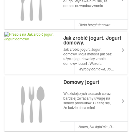
długo. Wydawało mi się, że
proces przygotowywania
domowego jogurtu jest długi i
żmudny, a jego smak i tak nie
będzie bliski tym kupnym
jogurtom. Jakże się myliłam!
Dieta bezglutenowa przepisy
,
Dan
Domowy jogurt naturalny robi
się niezw...
Jak zrobić jogurt. Jogurt
domowy.
Jak zrobić jogurt. Jogurt
domowy. Moja metoda jak bez
użycia jogurtownicy zrobić
domowy jogurt . Wczoraj
nastawiłam, a dzisiaj jem na
Wyroby domowe
,
Jogurt
,
Napoje 
śniadanie domowy jogurt.
Robię domowy jogurt 2-3 razy
Domowy jogurt
w tygodniu. Nie kupuję za
każdym razem nowego
jogurtu jako start...
W dzisiejszych czasach coraz
bardziej zwracamy uwagę na
składy produktów. Cieszę się,
że ludzie chcą mieć
świadomość co jedzą.
Niejednokrotnie jesteśmy
zdumieni ile EEE zawierają
produkty, jogurty, gotowe
Notes
,
Na light’cie
,
Dania dla Dzieci
dania itp. Wychodząc na