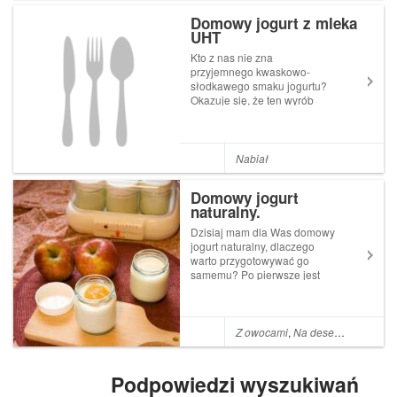
przeciw EEE p...
Domowy jogurt z mleka
UHT
Kto z nas nie zna
przyjemnego kwaskowo-
słodkawego smaku jogurtu?
Okazuje się, że ten wyrób
mleczarski można uzyskać
w bardzo prosty sposób
własnymi siłami.
Do przygotowania domowego
Nabiał
jogurtu wykorzystamy mleko
pasteryzowane w wysokiej
Domowy jogurt
temperaturze, czyl...
naturalny.
Dzisiaj mam dla Was domowy
jogurt naturalny, dlaczego
warto przygotowywać go
samemu? Po pierwsze jest
tańszy niż ten w sklepie,
znamy jego skład, czyli mamy
pod kontrolą to co jemy.
Oprócz tego przygotowanie
Z owocami
,
Na deser
,
Na śniadan
takiego jogurtu nie zajmie
nam dużo czasu, a...
Podpowiedzi wyszukiwań