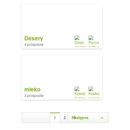
Desery
4 przepisów
mleko
3 przepisów
Następna
→
1
2
3