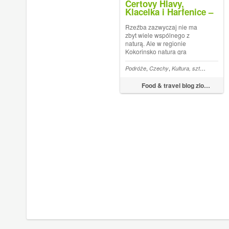
Certovy Hlavy,
Klacelka i Harfenice –
niezwykłe skalne
rzeźby w czeskim
Rzeźba zazwyczaj nie ma
Kokorinsko
zbyt wiele wspólnego z
naturą. Ale w regionie
Kokorinsko natura gra
pierwsze skrzypce także w
sztuce. To ona była
,
,
Podróże
Czechy
Kultura, sztuka i architektura
inspiracją... Artykuł Certovy
Hlavy, Klacelka i Harfenice
Food & travel blog zlotapropocja.pl
niezwykłe skalne rzeźby w
czeskim Kokorinsko poc...