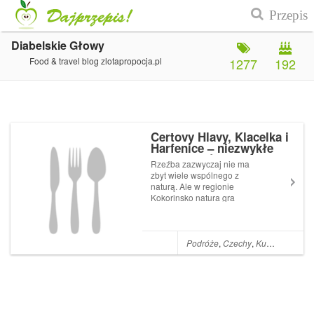
Diabelskie Głowy
Food & travel blog zlotapropocja.pl
1277
192
Certovy Hlavy, Klacelka i
Harfenice – niezwykłe
skalne rzeźby w czeskim
Rzeźba zazwyczaj nie ma
Kokorinsko
zbyt wiele wspólnego z
naturą. Ale w regionie
Kokorinsko natura gra
pierwsze skrzypce także w
sztuce. To ona była
inspiracją... Artykuł Certovy
Hlavy, Klacelka i Harfenice
Podróże
,
Czechy
,
Kultura, sztuka i architektura
niezwykłe skalne rzeźby w
czeskim Kokorinsko poc...