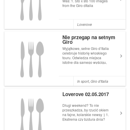
Was: 1. Sto x sto 100 images
from the Giro dItalia
Galleryhttps://t.co/ELv4KdOcLc
pic.twitter.com/ZtiO2XZs9y
Cyclingnews.com
(@Cyclingnewsfeed) May 4,
Loverove
2017 Sto zdję...
Nie przegap na setnym
Giro
Wyjątkowe, setne Giro d’Italia
celebruje historię włoskiego
touru. Odwiedza miejsca
istotne dla samego wyścigu,
kraju i kolarstwa. Zobacz,
czego nie przegapić podczas
Corsa Rosa 2017. 108 lat,
100 wyścigów Po raz
In sport
,
Giro d'Italia
pierwszy Giro d’Italia
rozegrano w 1909...
Loverove 02.05.2017
Długi weekend? To nie
przeszkadza, by rzucić okiem
na fajne, kolarskie newsy :) 1.
Ekstrema czy bzdura dnia?
Nowa klasyfikacja na Giro
dItalia New for 2017, Giro has