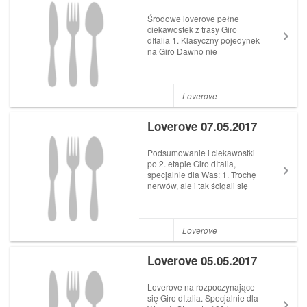
Środowe loverove pełne
ciekawostek z trasy Giro
dItalia 1. Klasyczny pojedynek
na Giro Dawno nie
oglądaliśmy typowego dla
wielkich tourów starcia
kolarza specjalizującego się
w jeździe na czas z
Loverove
filigranowym góralem.
Wygląda na to,...
Loverove 07.05.2017
Podsumowanie i ciekawostki
po 2. etapie Giro dItalia,
specjalnie dla Was: 1. Trochę
nerwów, ale i tak ścigali się
sprinterzy Zgodnie z
oczekiwaniami, na drugim
etapie Giro dItalia wzgórza
Sardynii nie wprowadziły
Loverove
selekcji w peletonie. Na ...
Loverove 05.05.2017
Loverove na rozpoczynające
się Giro dItalia. Specjalnie dla