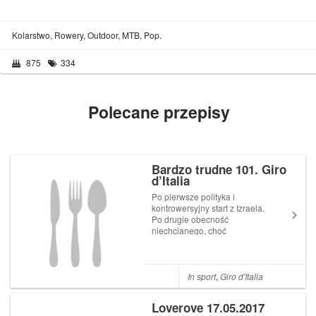
Kolarstwo, Rowery, Outdoor, MTB, Pop.
875
334
Polecane przepisy
Bardzo trudne 101. Giro
d’Italia
Po pierwsze polityka i
kontrowersyjny start z Izraela.
Po drugie obecność
niechcianego, choć
równocześnie walczącego o
miejsce w historii Chrisa
Froome’a. Po trzecie trasa,
która sugeruje dość klasyczną
In sport
,
Giro d'Italia
narrację. Giro d’Italia 2018 to
twardy orzech do ...
Loverove 17.05.2017