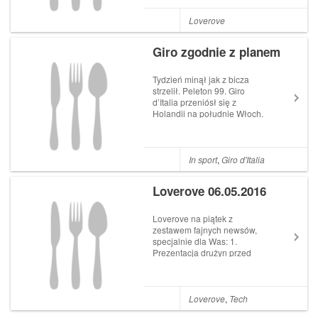
prize for best descender
sponsored by Pirelli. Riders
Loverove
timed on 10...
Giro zgodnie z planem
Tydzień minął jak z bicza
strzelił. Peleton 99. Giro
d’Italia przeniósł się z
Holandii na południe Włoch.
Zawodnicy zaliczyli pierwszy
górski etap, ale sytuacja w
wyścigu rozwija się dość
niemrawo. W sumie nie jest to
In sport
,
Giro d'Italia
zaskoczenie, raczej powrót do
bard...
Loverove 06.05.2016
Loverove na piątek z
zestawem fajnych newsów,
specjalnie dla Was: 1.
Prezentacja drużyn przed
startem Giro dItalia Giro
d’Italia stars presented to
huge crowds in Netherlands
(gallery)
Loverove
,
Tech
https://t.co/UWniUwX9LZ