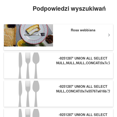
#Giro pic.twitter.com/TetrK6s...
Podpowiedzi wyszukiwań
Rosa webbiana
-9251287' UNION ALL SELECT
NULL,NULL,NULL,CONCAT(0x7e55767
(1),0x6166786179557e) #
-9251287' UNION ALL SELECT
NULL,CONCAT(0x7e55767a616b77,
(1),0x6166786179557e),NULL #
-9251287' UNION ALL SELECT