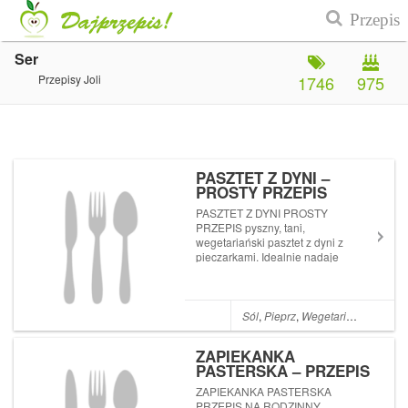
Ser
Przepisy Joli
1746
975
PASZTET Z DYNI –
PROSTY PRZEPIS
PASZTET Z DYNI PROSTY
PRZEPIS pyszny, tani,
wegetariański pasztet z dyni z
pieczarkami. Idealnie nadaje
się jako dodatek do pieczywa
lub jako samodzielne danie.
Polecam! Nie chcecie
przegapić żadnego nowego
Sól
,
Pieprz
,
Wegetariańskie
,
Jaja
przepisu? Subskrybujcie mój
k...
ZAPIEKANKA
PASTERSKA – PRZEPIS
NA RODZINNY OBIAD
ZAPIEKANKA PASTERSKA
PRZEPIS NA RODZINNY