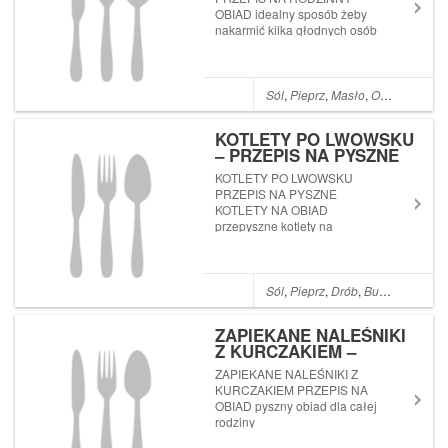
OBIAD idealny sposób żeby
nakarmić kilka głodnych osób
przygotowując pyszna i
bardzo szybką zapiekankę
Sól
,
Pieprz
,
Masło
,
Olej
,
Cebula
,
KOTLETY PO LWOWSKU
– PRZEPIS NA PYSZNE
KOTLETY NA OBIAD
KOTLETY PO LWOWSKU
PRZEPIS NA PYSZNE
KOTLETY NA OBIAD
przepyszne kotlety na
dzisiejszy obiad! Nie chcecie
przegapić żadnego nowego
przepisu? Subskrybujcie mój
kanał Przepisy Joli na
Sól
,
Pieprz
,
Drób
,
Bułka tarta
,
Se
YouTube (wystarczy kliknąć
tutaj: PRZEPISY JOLI NA
ZAPIEKANE NALEŚNIKI
YOU...
Z KURCZAKIEM –
PRZEPIS NA OBIAD
ZAPIEKANE NALEŚNIKI Z
KURCZAKIEM PRZEPIS NA
OBIAD pyszny obiad dla całej
rodziny