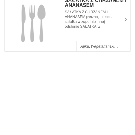
SAŁATKA Z CHRZANEM I
ANANASEM
SAŁATKA Z CHRZANEM I
ANANASEM pyszna, jajeczna
sałatka w zupełnie innej
odsłonie SAŁATKA Z
CHRZANEM I ANANASEM
Składniki: 1 puszka
ananasów 5 jajek
ugotowanych na twardo 150 g
Jajka
,
Wegetariańskie
,
Jaja
,
Sała
sera żółtego 5 łyżek
majonezu (tutaj znajdziecie
p...