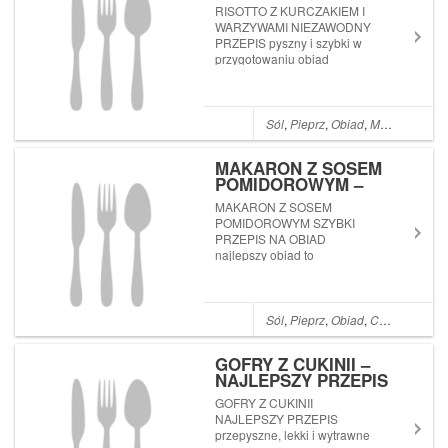
WARZYWAMI –
RISOTTO Z KURCZAKIEM I
NIEZAWODNY PRZEPIS
WARZYWAMI NIEZAWODNY
PRZEPIS pyszny i szybki w
przygotowaniu obiad
Sól
,
Pieprz
,
Obiad
,
Masło
,
Cebul
MAKARON Z SOSEM
POMIDOROWYM –
SZYBKI PRZEPIS NA
MAKARON Z SOSEM
OBIAD
POMIDOROWYM SZYBKI
PRZEPIS NA OBIAD
najlepszy obiad to
błyskawiczny obiad
Sól
,
Pieprz
,
Obiad
,
Cebula
,
Czos
GOFRY Z CUKINII –
NAJLEPSZY PRZEPIS
GOFRY Z CUKINII
NAJLEPSZY PRZEPIS
przepyszne, lekki i wytrawne