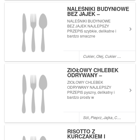
NALEŚNIKI BUDYNIOWE
BEZ JAJEK –
NAJLEPSZY PRZEPIS
NALEŚNIKI BUDYNIOWE
BEZ JAJEK NAJLEPSZY
PRZEPIS szybkie, delikatne i
bardzo smaczne
Cukier
,
Olej
,
Cukier puder
,
Woda
ZIOŁOWY CHLEBEK
ODRYWANY –
NAJLEPSZY PRZEPIS
ZIOŁOWY CHLEBEK
ODRYWANY NAJLEPSZY
PRZEPIS pyszny, delikatny i
bardzo prosty w
przygotowaniu
Sól
,
Pieprz
,
Jajka
,
Cukier
,
Mąka
,
RISOTTO Z
KURCZAKIEM I