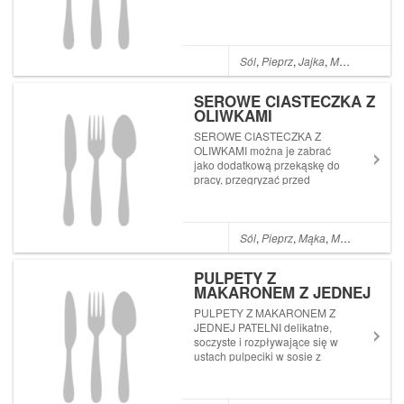
Sól
,
Pieprz
,
Jajka
,
Mąka
,
Jaja
,
Ole
SEROWE CIASTECZKA Z
OLIWKAMI
SEROWE CIASTECZKA Z
OLIWKAMI można je zabrać
jako dodatkową przekąskę do
pracy, przegryzać przed
telewizorem
Sól
,
Pieprz
,
Mąka
,
Mąka pszenna
PULPETY Z
MAKARONEM Z JEDNEJ
PATELNI
PULPETY Z MAKARONEM Z
JEDNEJ PATELNI delikatne,
soczyste i rozpływające się w
ustach pulpeciki w sosie z
makaronem