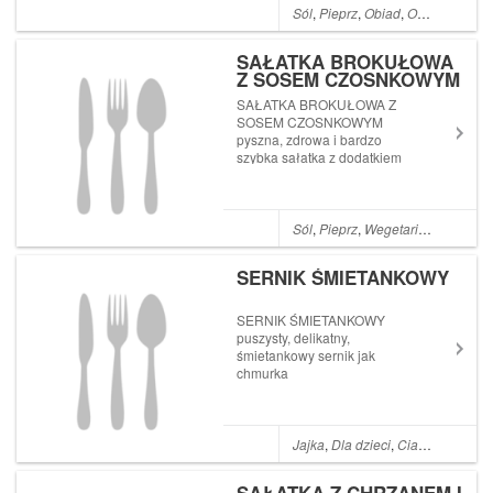
Sól
,
Pieprz
,
Obiad
,
Olej
,
Cebula
,
SAŁATKA BROKUŁOWA
Z SOSEM CZOSNKOWYM
SAŁATKA BROKUŁOWA Z
SOSEM CZOSNKOWYM
pyszna, zdrowa i bardzo
szybka sałatka z dodatkiem
chrupiących orzechów
włoskich. SAŁATKA
BROKUŁOWA Z SOSEM
CZOSNKOWYM Składniki: 1
Sól
,
Pieprz
,
Wegetariańskie
,
Czo
brokuł 50 g sera białego
półtłustego Garść orzechów
SERNIK ŚMIETANKOWY
włoskich Sos: 4 łyżki j...
SERNIK ŚMIETANKOWY
puszysty, delikatny,
śmietankowy sernik jak
chmurka
Jajka
,
Dla dzieci
,
Ciasta
,
Jaja
,
30