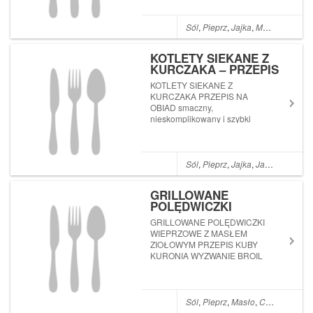
Sól
,
Pieprz
,
Jajka
,
Mąka
,
Jaja
,
Ole
KOTLETY SIEKANE Z
KURCZAKA – PRZEPIS
NA OBIAD
KOTLETY SIEKANE Z
KURCZAKA PRZEPIS NA
OBIAD smaczny,
nieskomplikowany i szybki
obiad
Sól
,
Pieprz
,
Jajka
,
Jaja
,
Olej
,
Ceb
GRILLOWANE
POLĘDWICZKI
WIEPRZOWE Z MASŁEM
GRILLOWANE POLĘDWICZKI
ZIOŁOWYM – PRZEPIS
WIEPRZOWE Z MASŁEM
KUBY KURONIA –
ZIOŁOWYM PRZEPIS KUBY
WYZWANIE BROIL KING
KURONIA WYZWANIE BROIL
KEG
KING KEG pierwszy odcinek
najnowszej serii filmów, w
których profesjonaliści
przygotowują potrawy z grilla
Sól
,
Pieprz
,
Masło
,
Czosnek
,
Piet
BROIL KING KEG (więcej in...