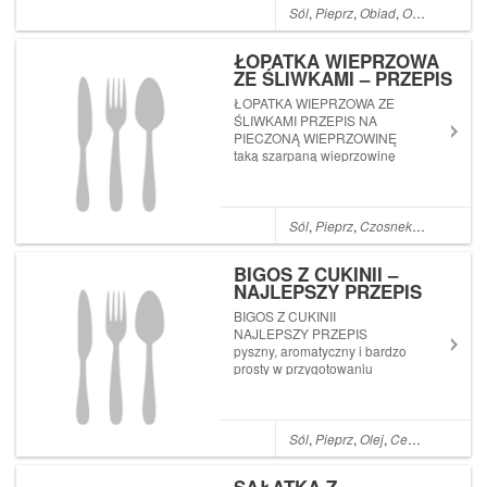
Sól
,
Pieprz
,
Obiad
,
Olej
,
Cebula
,
ŁOPATKA WIEPRZOWA
ZE ŚLIWKAMI – PRZEPIS
NA PIECZONĄ
ŁOPATKA WIEPRZOWA ZE
WIEPRZOWINĘ
ŚLIWKAMI PRZEPIS NA
PIECZONĄ WIEPRZOWINĘ
taką szarpaną wieprzowinę
Grzegorz przygotowuje dosyć
często
Sól
,
Pieprz
,
Czosnek
,
Majeranek
BIGOS Z CUKINII –
NAJLEPSZY PRZEPIS
BIGOS Z CUKINII
NAJLEPSZY PRZEPIS
pyszny, aromatyczny i bardzo
prosty w przygotowaniu
Sól
,
Pieprz
,
Olej
,
Cebula
,
Czosne