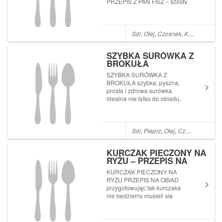
PRZEPIS Z PAN FISZ – szósty
odcinek najnowszej serii
filmów, w których
profesjonaliści przygotowują
potrawy z grilla BROIL KING
Sól
,
Olej
,
Czosnek
,
Kurczak
,
Piec
KEG(więcej informacji o grillu
znajdziecie tutaj: http...
SZYBKA SURÓWKA Z
BROKUŁA
SZYBKA SURÓWKA Z
BROKUŁA szybka, pyszna,
prosta i zdrowa surówka
idealna nie tylko do obiadu,
ale również do kolacji czy
śniadania. Nie chcecie
przegapić żadnego nowego
przepisu? Subskrybujcie mój
Sól
,
Pieprz
,
Olej
,
Czosnek
,
Sok z 
kanał Przepisy Joli na
YouTube (wystarczy klikn...
KURCZAK PIECZONY NA
RYŻU – PRZEPIS NA
OBIAD
KURCZAK PIECZONY NA
RYŻU PRZEPIS NA OBIAD
przygotowując tak kurczaka
nie będziemy musieli się
przemęczać bo danie robi się
właściwie samo