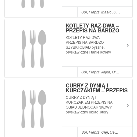
przegapić żadnego nowego
przepisu? Subskrybujcie mój
kanał Przepisy Joli na
Sól
,
Pieprz
,
Masło
,
Czosnek
,
Kur
YouTube (wystarczy kliknąć
tutaj: PRZEPISY JOLI NA...
KOTLETY RAZ-DWA –
PRZEPIS NA BARDZO
SZYBKI OBIAD
KOTLETY RAZ-DWA
PRZEPIS NA BARDZO
SZYBKI OBIAD pyszne,
błyskawiczne i tanie kotlety
Sól
,
Pieprz
,
Jajka
,
Olej
,
Czosnek
CURRY Z DYNIĄ I
KURCZAKIEM – PRZEPIS
NA OBIAD
CURRY Z DYNIĄ I
JEDNOGARNKOWY
KURCZAKIEM PRZEPIS NA
OBIAD JEDNOGARNKOWY
błyskawiczny obiad, który
przygotujecie bez wysiłku!
Polecam! CURRY Z DYNIĄ I
KURCZAKIEM PRZEPIS NA
OBIAD JEDNOGARNKOWY
Sól
,
Pieprz
,
Olej
,
Cebula
,
Czosne
Składniki: 500 g piersi z