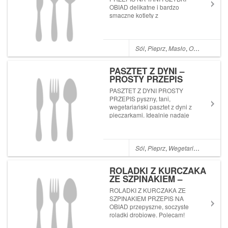
OBIAD delikatne i bardzo
smaczne kotlety z
aromatycznym sosem. Nie
chcecie przegapić żadnego
nowego przepisu?
Subskrybujcie mój kanał
Sól
,
Pieprz
,
Masło
,
Olej
,
Czosnek
Przepisy Joli na YouTube
(wystarczy kliknąć
PASZTET Z DYNI –
tutaj: PRZEPI...
PROSTY PRZEPIS
PASZTET Z DYNI PROSTY
PRZEPIS pyszny, tani,
wegetariański pasztet z dyni z
pieczarkami. Idealnie nadaje
się jako dodatek do pieczywa
lub jako samodzielne danie.
Polecam! Nie chcecie
przegapić żadnego nowego
Sól
,
Pieprz
,
Wegetariańskie
,
Jaja
przepisu? Subskrybujcie mój
k...
ROLADKI Z KURCZAKA
ZE SZPINAKIEM –
PRZEPIS NA OBIAD
ROLADKI Z KURCZAKA ZE
SZPINAKIEM PRZEPIS NA
OBIAD przepyszne, soczyste
roladki drobiowe. Polecam!
Nie chcecie