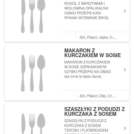
OGNIU – PRZEPIS KASI
ROSÓŁ Z WARZYWAMI I
RYNIAK – WYZWANIE
WOŁOWINĄ OPALANĄ NA
BROIL KING KEG
OGNIU PRZEPIS KASI
RYNIAK WYZWANIE BROIL
KING KEG ósmy odcinek
najnowszej serii filmów, w
których profesjonaliści
przygotowują potrawy z grilla
Sól
,
Pieprz
,
Jajka
,
Obiad
,
Jaja
,
Ce
BROIL KING KEG(więcej
informacji o grillu z...
MAKARON Z
KURCZAKIEM W SOSIE
SZPINAKOWYM –
MAKARON Z KURCZAKIEM
SZYBKI PRZEPIS NA
W SOSIE SZPINAKOWYM
OBIAD
SZYBKI PRZEPIS NA OBIAD
dla mnie to takie danie,
którym mogę błyskawicznie
nakarmić gości lub
domowników
Sól
,
Pieprz
,
Olej
,
Czosnek
,
śmiet
SZASZŁYKI Z PODUDZI Z
KURCZAKA Z SOSEM
TZATZIKI I
SZASZŁYKI Z PODUDZI Z
FLATBREADEM –
KURCZAKA Z SOSEM
PRZEPIS Z PAN FISZ
TZATZIKI I FLATBREADEM