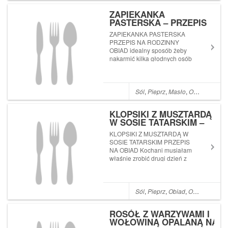
kurczaka 1/2 małej dyni ...
ZAPIEKANKA
PASTERSKA – PRZEPIS
NA RODZINNY OBIAD
ZAPIEKANKA PASTERSKA
PRZEPIS NA RODZINNY
OBIAD idealny sposób żeby
nakarmić kilka głodnych osób
przygotowując pyszna i
bardzo szybką zapiekankę
Sól
,
Pieprz
,
Masło
,
Olej
,
Cebula
,
KLOPSIKI Z MUSZTARDĄ
W SOSIE TATARSKIM –
PRZEPIS NA OBIAD
KLOPSIKI Z MUSZTARDĄ W
SOSIE TATARSKIM PRZEPIS
NA OBIAD Kochani musiałam
właśnie zrobić drugi dzień z
rzędu zrobić ten sam obiad bo
moja rodzina zakochała się w
smaku tych pulpetów
Sól
,
Pieprz
,
Obiad
,
Olej
,
Mąka ps
ROSÓŁ Z WARZYWAMI I
WOŁOWINĄ OPALANĄ NA