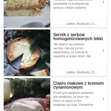
sposobów na pozbycie się
goryczy z kaszy jaglanej
żebym w końcu zaczęła jej
używać w swojej kuchni.
Niemal wszystkie przepisy na
jakie trafiałam głosiły, że
Lekkie
,
Słodkości
,
Ciasto
,
Bez gl
kaszę należy przepłukać.
Owszem to ...
Sernik z serķow
homogenizowanych lekki
jak puszek
Tak dawno nie piekłam
sernika i tak się za nim
stęskniliśmy, że zniknął w
zasadzie w jeden dzień. Ale
to też dlatego, że piekłam go
akurat przed sylwestrem, a
muszę się przyznać, że przez
święta nie czułam się tak
Lekkie
,
Słodkości
,
Ciasto
,
święta
objedzona co właśnie w
Sylwestra i pie...
Ciasto makowe z kremem
cynamonowym
Przed tymi świętami upiekłam
tyle słodkości, że teraz nie
wiem co upiec na ten
właściwy już czas. Pierwotnie
miałam w planie makowy