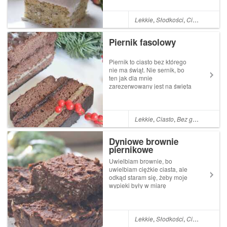
piernik i to makowe ciasto, ale
upiekłam je już wcześniej,
więc muszę zmienić plany.
Lekkie
,
Słodkości
,
Ciasto
,
Bez gl
Ale to już mój problem i moje
zmart...
Piernik fasolowy
Piernik to ciasto bez którego
nie ma świąt. Nie sernik, bo
ten jak dla mnie
zarezerwowany jest na święta
wielkanocne, nie makowa
rolada bo za taką ilością
maku nie przepadam, chociaż
w tym roku i na coś takiego
Lekkie
,
Ciasto
,
Bez glutenu
,
świę
mam ochotę. Planuję na
wigilię przygotowa...
Dyniowe brownie
piernikowe
Uwielbiam brownie, bo
uwielbiam ciężkie ciasta, ale
odkąd staram się, żeby moje
wypieki były w miarę
odchudzone unikam tych
klasycznych, bo mają
ogromną ilość masła, a tych
odchudzonych wersji boję się
Lekkie
,
Słodkości
,
Ciasto
,
Bez gl
piec, że to nie będzie ten