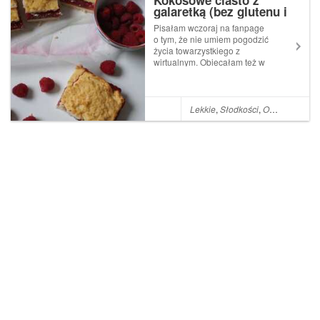
Kokosowe ciasto z
galaretką (bez glutenu i
fit):
Pisałam wczoraj na fanpage
o tym, że nie umiem pogodzić
życia towarzystkiego z
wirtualnym. Obiecałam też w
niedzielę przepis na
kokosowe ciasto z galaretką.
Jest więc prawie północ,
wróciliśmy z urodzin, dom śpi
Lekkie
,
Słodkości
,
Owoce
,
Ciasto
a ja w piżamie zasiadam do
laptopa, żeby...