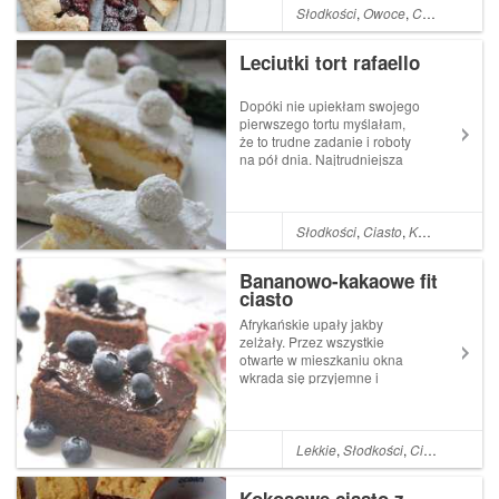
spróbuję zaoszczędzić w ten
Słodkości
,
Owoce
,
Ciasto
sposób kaloryczność z
tłuszczy i zrobię! Bo...
Leciutki tort rafaello
Dopóki nie upiekłam swojego
pierwszego tortu myślałam,
że to trudne zadanie i roboty
na pół dnia. Najtrudniejsza
część to upiec biszkopt, ale
biszkopt nie może się nie
udać, to proste ciasto. Masa
do przełożenia tortu to czysta
Słodkości
,
Ciasto
,
Kaloryczne
,
To
fantazja. Odkąd maślane ...
Bananowo-kakaowe fit
ciasto
Afrykańskie upały jakby
zelżały. Przez wszystkie
otwarte w mieszkaniu okna
wkrada się przyjemne i
rześkie powietrze, które
pozwoli nam zasnąć. Zasnąć
bez przekręcania się z boku
na bok, bez pocenia się od
Lekkie
,
Słodkości
,
Ciasto
,
Czeko
samego leżenia i bez
ciągłego wstawania, żeby c...