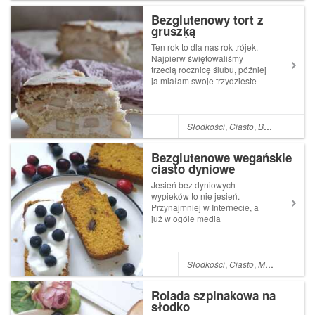
smak. Ale to brownie je...
Bezglutenowy tort z
gruszķą
Ten rok to dla nas rok trójek.
Najpierw świętowaliśmy
trzecią rocznicę ślubu, później
ja miałam swoje trzydzieste
urodziny a na początku
mijającego tygodnia mój mąż
obchodził trzydzieste trzecie.
Mężczyzna jest jak wino, z
Słodkości
,
Ciasto
,
Bez glutenu
,
K
wiekiem przystojniejszy, dlat...
Bezglutenowe wegańskie
ciasto dyniowe
Jesień bez dyniowych
wypieków to nie jesień.
Przynajmniej w Internecie, a
już w ogóle media
społecznościowe bez dyni w
tym okresie nie mają racji
bytu. Są dyniowe potworki,
dyniowe lampiony, ciasteczka,
Słodkości
,
Ciasto
,
Mąka
,
Bez glu
ciasta i pankejki. Jak
przystało na blogerkę i ja...
Rolada szpinakowa na
słodko