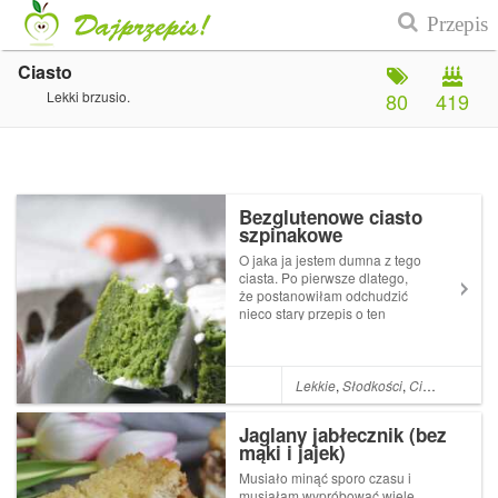
Ciasto
Lekki brzusio.
80
419
Bezglutenowe ciasto
szpinakowe
O jaka ja jestem dumna z tego
ciasta. Po pierwsze dlatego,
że postanowiłam odchudzić
nieco stary przepis o ten
tutajKLIK.Chociaż jak głosi
tytuł on już był odchudzony,
ale jak widać nic nie jest
odchudzone na tyle, żeby nie
Lekkie
,
Słodkości
,
Ciasto
,
Bez gl
można było jeszc...
Jaglany jabłecznik (bez
mąki i jajek)
Musiało minąć sporo czasu i
musiałam wypróbować wiele