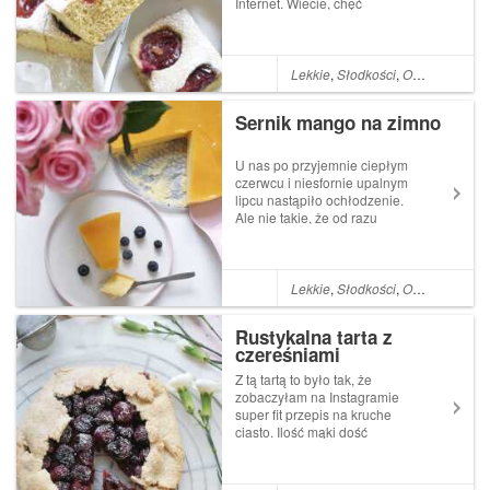
Internet. Wiecie, chęć
ciągłego podłączenia do
sieci, nawet jakbym miała z
niej nie korzystać to ważna
jest dla mnie świadomość, że
Lekkie
,
Słodkości
,
Owoce
,
Ciasto
w każdym momencie mogę to
zrobić. Bo kiedy ni...
Sernik mango na zimno
U nas po przyjemnie ciepłym
czerwcu i niesfornie upalnym
lipcu nastąpiło ochłodzenie.
Ale nie takie, że od razu
trzeba kurtkę zakładać czy
wyciągać z dna szafy grube
swetry, ale takie, które daje
wytchnienie. Jest błogie
Lekkie
,
Słodkości
,
Owoce
,
Ciasto
dwadzieścia kilka stopni,
ideal...
Rustykalna tarta z
czereśniami
Z tą tartą to było tak, że
zobaczyłam na Instagramie
super fit przepis na kruche
ciasto. Ilość mąki dość
standardowa, ale tłuszczu
(oleju kokosowego) tylko 2
łyżki - pomyślałam, że