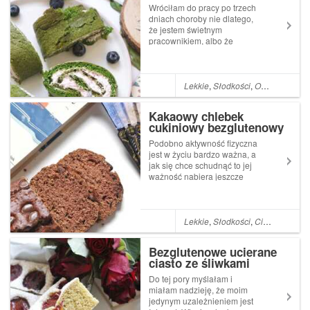
Wróciłam do pracy po trzech
dniach choroby nie dlatego,
że jestem świetnym
pracownikiem, albo że
tęskniłam za pracą. Owszem,
trochę mi się nudziło, ale od
czego są książki i filmy kiedy
jesteś zmuszona leżeć w
Lekkie
,
Słodkości
,
Owoce
,
Warzy
łóżku, a później kiedy już
czułam się lepi...
Kakaowy chlebek
cukiniowy bezglutenowy
Podobno aktywność fizyczna
jest w życiu bardzo ważna, a
jak się chce schudnąć to jej
ważność nabiera jeszcze
większej mocy. Bo ruch
ujędrnia, zmniejsza obwody a
co najważniejsze spala się
przy nim kalorie, czyli później
Lekkie
,
Słodkości
,
Ciasto
,
Bez gl
można więcej zjeść (jak się
chce...
Bezglutenowe ucierane
ciasto ze śliwkami
Do tej pory myślałam i
miałam nadzieję, że moim
jedynym uzależnieniem jest