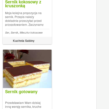
Sernik kokosowy z
kruszonką
Moja kolejna propozycja na
sernik. Przepis należy
dokładnie przeczytać przed
przygotowaniem. Zaczynamy
od zredukowania mleczka
kokosowego.Składniki na
,
,
Ser
Sernik
Mleczko kokosowe
spód:1.5 szklanki mąki1
łyżeczka proszku do
Kuchnia Sabiny
pieczenia1/2 szklanki cukru
pudru1 jajko100 g masła1
łyżk...
Sernik gotowany
Przedstawiam Wam dzisiaj
inną wersję sernika, kruche