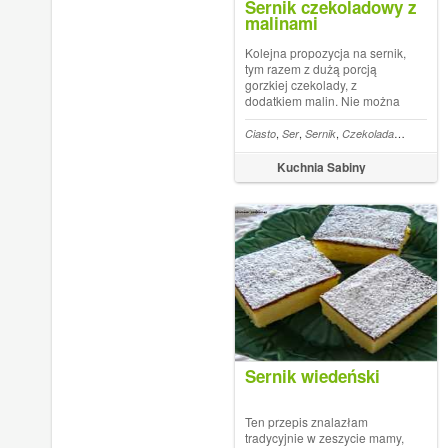
Sernik czekoladowy z
malinami
Kolejna propozycja na sernik,
tym razem z dużą porcją
gorzkiej czekolady, z
dodatkiem malin. Nie można
było się oprzeć. Na pewno
będę do niego często
,
,
,
,
Ciasto
Ser
Sernik
Czekolada
Maliny
wracać.Składniki200 g
ciasteczek maślanych100 g
Kuchnia Sabiny
roztopionego masła2 kopiate
łyżki ciemnego kakao...
Sernik wiedeński
Ten przepis znalazłam
tradycyjnie w zeszycie mamy,