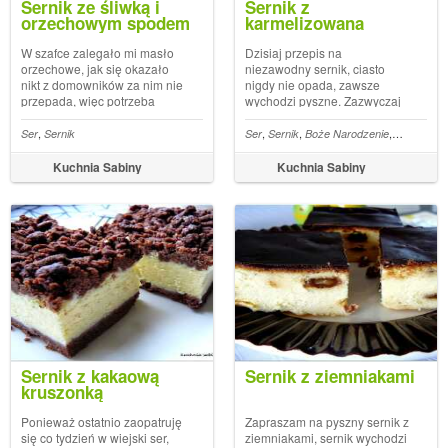
Sernik ze śliwką i
Sernik z
orzechowym spodem
karmelizowana
gruszką
W szafce zalegało mi masło
Dzisiaj przepis na
orzechowe, jak się okazało
niezawodny sernik, ciasto
nikt z domowników za nim nie
nigdy nie opada, zawsze
przepada, więc potrzeba
wychodzi pyszne. Zazwyczaj
matką wynalazków, i masło
go robię z brzoskwiniami tak
wylądowało w
jak jest w oryginalnym
,
,
,
,
Ser
Sernik
Ser
Sernik
Boże Narodzenie
Gruszka
cieście.Składniki spód:4 łyżki
przepisie u Doroty, dzisiaj
masła orzechowego2 łyżki
zrobiłam bardziej jesienno -
Kuchnia Sabiny
Kuchnia Sabiny
masła300 g ciasteczka
zimową wersję, można go też
pełnoziarnistych...
śmiało przygotować ...
Sernik z kakaową
Sernik z ziemniakami
kruszonką
Ponieważ ostatnio zaopatruję
Zapraszam na pyszny sernik z
się co tydzień w wiejski ser,
ziemniakami, sernik wychodzi