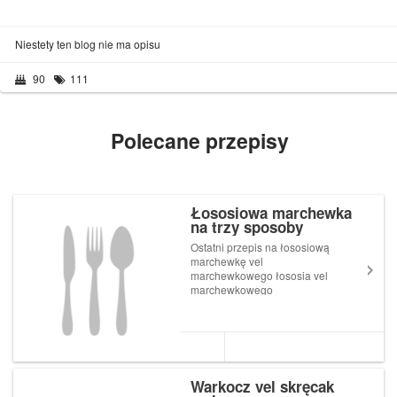
Niestety ten blog nie ma opisu
90
111
Polecane przepisy
Łososiowa marchewka
na trzy sposoby
Ostatni przepis na łososiową
marchewkę vel
marchewkowego łososia vel
marchewkowego
gravlaxa chyba bardzo się
Wam spodobał. Klikaliście w
niego tak często, []
Warkocz vel skręcak