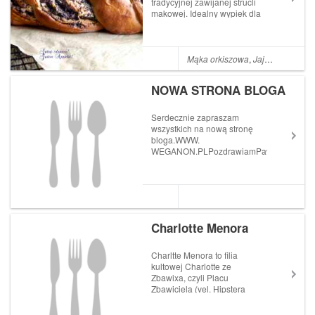
tradycyjnej zawijanej strucli
makowej. Idealny wypiek dla
początkujących z ciastem
drożdżowym, bo przy
warkoczu nie musisz zawijać
ciasta w pergamin i drżeć,
Mąka orkiszowa
,
Jajka
,
Masło
,
M
pęknie, nie pęknie. Zawsze
się uda, a jak smakuje! Jeśli
NOWA STRONA BLOGA
j...
Serdecznie zapraszam
wszystkich na nową stronę
bloga.WWW.
WEGANON.PLPozdrawiamPaweł
vel Weganon
Charlotte Menora
Charltte Menora to filia
kultowej Charlotte ze
Zbawixa, czyli Placu
Zbawiciela (vel. Hipstera