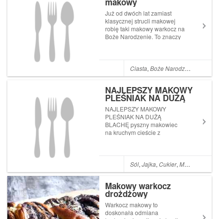
makowy
Już od dwóch lat zamiast
klasycznej strucli makowej
robię taki makowy warkocz na
Boże Narodzenie. To znaczy
nazywałam go warkoczem
dopóki mój mąż nie ochrzcił
go mianem skręcak, gdy wziął
się za pomoc przy zwijaniu go
Ciasta
,
Boże Narodzenie
,
Ciasta
w formie sznura.Ciasto jest
przyje...
NAJLEPSZY MAKOWY
PLEŚNIAK NA DUŻĄ
BLACHĘ
NAJLEPSZY MAKOWY
PLEŚNIAK NA DUŻĄ
BLACHĘ pyszny makowiec
na kruchym cieście z
powidłami i budyniową
pianką
Sól
,
Jajka
,
Cukier
,
Mąka
,
Dla dzie
Makowy warkocz
drożdżowy
Warkocz makowy to
doskonała odmiana