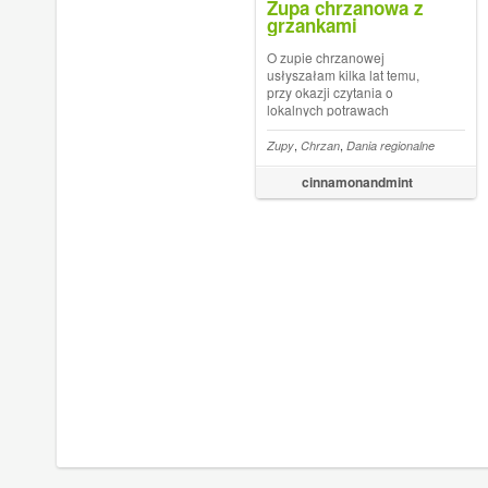
Zupa chrzanowa z
grzankami
O zupie chrzanowej
usłyszałam kilka lat temu,
przy okazji czytania o
lokalnych potrawach
wielkanocnych (takie małe
zboczenie niedoszłego
,
,
Zupy
Chrzan
Dania regionalne
etnologa). I od razu
postanowiłam, że muszę ją
cinnamonandmint
zrobić. Teraz czasami
przypominam sobie o niej,
gdy uda mi się jakim...