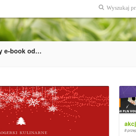
Mikołaj na słodko i wielki świąteczny e-book od blogerek kulinarnych
akcj
8 prze