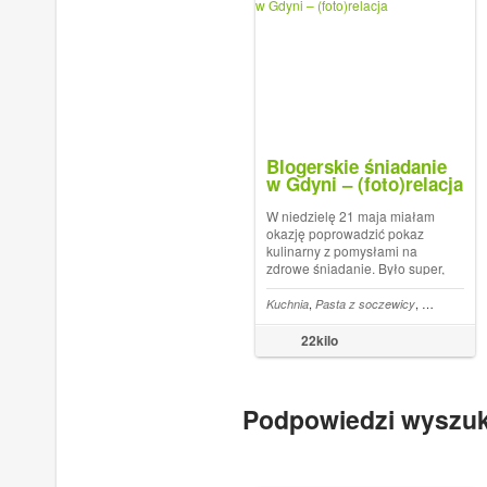
Blogerskie śniadanie
w Gdyni – (foto)relacja
W niedzielę 21 maja miałam
okazję poprowadzić pokaz
kulinarny z pomysłami na
zdrowe śniadanie. Było super,
czuję się doceniona i wiem,
że prowadzenie bloga, mimo
,
,
Kuchnia
Pasta z soczewicy
Hale targow
że zajmuje mi mnóstwo
czasu, to dobry pomysł.
22kilo
Czasem przeglądam inne
blogi i zazdroszczę ...
Podpowiedzi wyszu