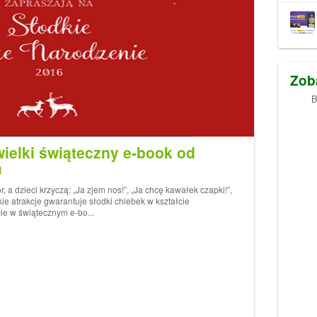
Zob
B
wielki świąteczny e-book od
h
, a dzieci krzyczą: „Ja zjem nos!”, „Ja chcę kawałek czapki!”,
kie atrakcje gwarantuje słodki chlebek w kształcie
cie w świątecznym e-bo...