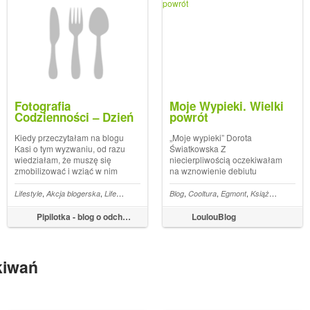
Fotografia
Moje Wypieki. Wielki
Codzienności – Dzień
powrót
w Zdjęciach Godzina
po Godzinie
Kiedy przeczytałam na blogu
„Moje wypieki” Dorota
Kasi o tym wyzwaniu, od razu
Światkowska Z
wiedziałam, że muszę się
niecierpliwością oczekiwałam
zmobilizować i wziąć w nim
na wznowienie debiutu
udział. Sama czytam takie
książkowego jednej z
wpisy z przyjemnością lubię
najpopularniejszych, a
,
,
,
,
,
,
,
,
,
,
,
e
Pasztet z soczewicy
Lifestyle
Akcja blogerska
śniadanie blogerskie
Lifestyle blogerki
śniadanie hale targowe
Codzienność blogerki
Blog
Cooltura
Egmont
Codzienność godzin
Książka
Kuchnia
podglądać codzienność
prywatnie jednej z moich
blogerek, do których
ulubionych, blogerek
Pipilotka - blog o odchudzaniu, ćwiczeniach i zdrowym trybie życia
LoulouBlog
zaglądam. Pomyślałam, że...
kulinarnych — Doroty
Światkowskiej. Książka „Moje
Wypieki. Wielki powrót” t...
kiwań