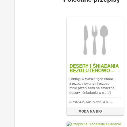
DESERY I ŚNIADANIA
BEZGLUTENOWO –
BEZMLECZNE.
DARMOWY EBOOK
Oddaję w Wasze ręce ebook
DO POBRANIA PLUS
z przetestowanymi przeze
WYZWANIE BEZ
mnie przepisami na smaczne
GLUTENU.
desery i śniadania w wersji
bezglutenowo bezmlecznej.
Znajdziecie w nim: Pomysły
,
ZDROWIE
DIETA BEZGLUTENOWA BEZMLECZNA
na sycące śniadania; W
szczególności polecany
MODA NA BIO
Artykuł DESERY I ŚNIADANIA
BEZGLUTENOW...