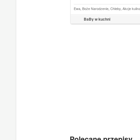
Ewa
,
Boże Narodzenie
,
Chleby
,
Akcje kulin
BaBy w kuchni
Polecane przepisy