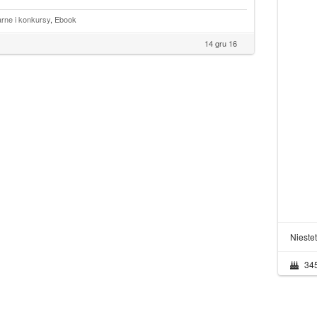
arne i konkursy
,
Ebook
14 gru 16
Nieste
34