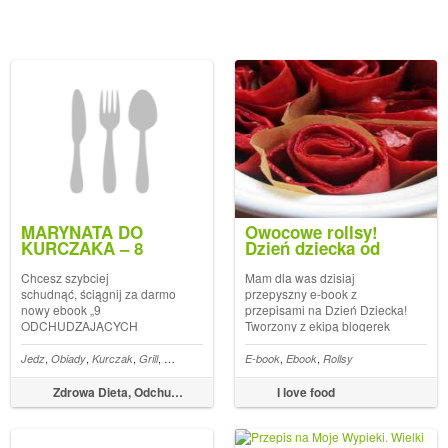
MARYNATA DO
Owocowe rollsy!
KURCZAKA – 8
Dzień dziecka od
ZDROWYCH
kuchni - darmowy e-
PRZEPISÓW
book z przepisami!
Chcesz szybciej
Mam dla was dzisiaj
schudnąć, ściągnij za darmo
przepyszny e-book z
nowy ebook „9
przepisami na Dzień Dziecka!
ODCHUDZAJĄCYCH
Tworzony z ekipą blogerek
napojów” kliknij tutaj Jeden
kulinarnych i Agnieszkę z 13
rodzaj mięsa i osiem
design jest już naszym
,
,
,
,
,
,
,
,
Jedz
Obiady
Kurczak
Grill
Marynata
Marynata do kurczaka
E-book
Ebook
Rollsy
Marynata do mięsa na gr
świetnych pomysłów na to, by
trzecim e-bookiem!
za każdym razem smakowało
Korzystajcie z przepisów
Zdrowa Dieta, Odchudzanie i przepisy kulinarne
I love food
inaczej. Sekretem smaku tego
razem z dziećmi. Klikajcie w
kurczaka jest marynata,
baner poniżej, by pobrać e...
przygotowa...