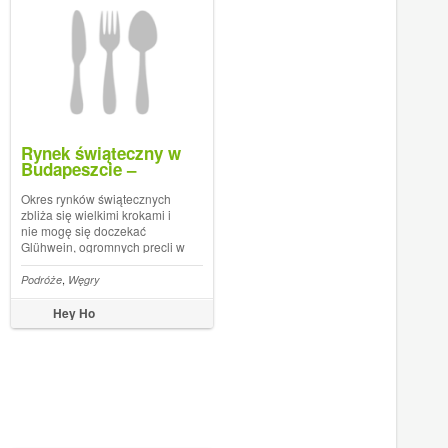
Rynek świąteczny w
Budapeszcie –
wspomnienie z
grudnia 2014
Okres rynków świątecznych
zbliża się wielkimi krokami i
nie mogę się doczekać
Glühwein, ogromnych precli w
najdziwniejszych smakach
oraz pięknych lampionów
,
,
,
,
,
,
,
,
,
,
,
a po godzinie
Literacki Egmont
Podróże
Węgry
Czwartek w zdjęciach
Desery
Dorota Światkowska
Moje zdjęcia
Moje wypieki
Wywanie blogowe
MojeWypieki
Prezent
Wypie
oświetlających drzewa przy
wiedeńskim ratuszu miejskim.
Hey Ho
Uwielbiam Wiedeń w
bożonarodzeniowej ods...