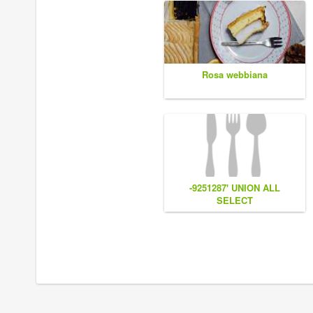
Rosa webbiana
-9251287' UNION ALL
SELECT
CONCAT(0x7e55767a616b77,
(1),0x6166786179557e),NULL,NU
#