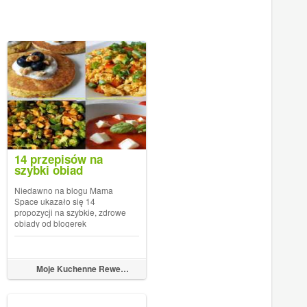
14 przepisów na
szybki obiad
Niedawno na blogu Mama
Space ukazało się 14
propozycji na szybkie, zdrowe
obiady od blogerek
kulinarnych - wśród nich także
moje propozycje :)Bananowe
,
illa
Mięso
placuszki owsiane -
KLIK!Kurczak curry z
Moje Kuchenne Rewelacje
warzywami i kaszą jaglaną -
KLIK!Dietetyczny kurczak z...