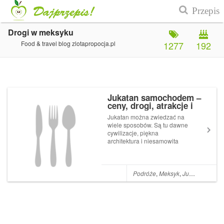
Drogi w meksyku
Food & travel blog zlotapropocja.pl
1277
192
Jukatan samochodem –
ceny, drogi, atrakcje i
nasza trasa dookoła
Jukatan można zwiedzać na
Jukatanu
wiele sposobów. Są tu dawne
cywilizacje, piękna
architektura i niesamowita
natura. Można poszukiwać
pięknych plaży, można jechać
śladami ruin Majów,... Artykuł
Jukatan samochodem ceny,
Podróże
,
Meksyk
,
Jukatan
,
Chiap
drogi, atrakcje i nasza trasa
doo...