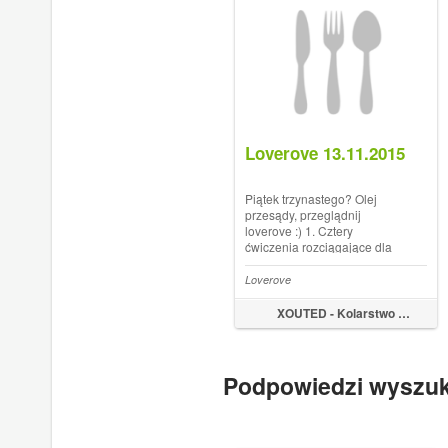
Loverove 13.11.2015
Piątek trzynastego? Olej
przesądy, przeglądnij
loverove :) 1. Cztery
ćwiczenia rozciągające dla
kolarzy Want faster bike
splits? Consider adding these
Loverove
4 stretches to your training
routine.
XOUTED - Kolarstwo by Marek Tyniec
https://t.co/DC5YiGa0Ek
pic.twitter.com/0Q4nrmPiqg
Trai...
Podpowiedzi wyszu