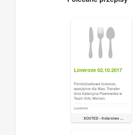
Loverove 02.10.2017
Poniedziałkowe loverove,
specjalnie dla Was: Transfer
dnia Katarzyna Pawłowska w
Team Virtu Women.
https://t.co/sX4eD2dbt5
pic.twitter.com/YdZeBrVG4J
Loverove
rowery.org
XOUTED - Kolarstwo by Marek Tyniec