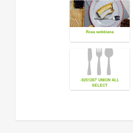
Rosa webbiana
-9251287' UNION ALL
SELECT
CONCAT(0x7e55767a616b77,
(1),0x6166786179557e),NULL,NU
#