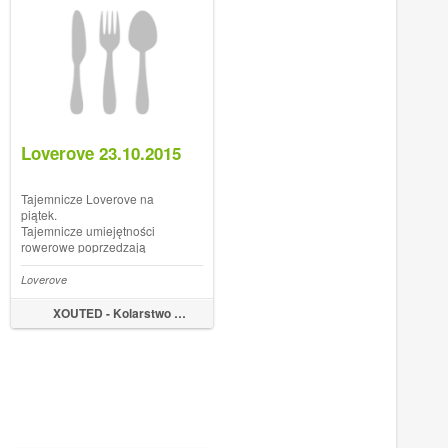
Loverove 23.10.2015
Tajemnicze Loverove na
piątek.
Tajemnicze umiejętności
rowerowe poprzedzają
imponującą i tajemniczą
innowację techniczną. 1.
Loverove
Tajemnicza sztuka króliczych
skoków z Tomem Meeusenem
XOUTED - Kolarstwo by Marek Tyniec
Na filmach instruktażowych
bunny hop zawsze wydaje się
tak ...