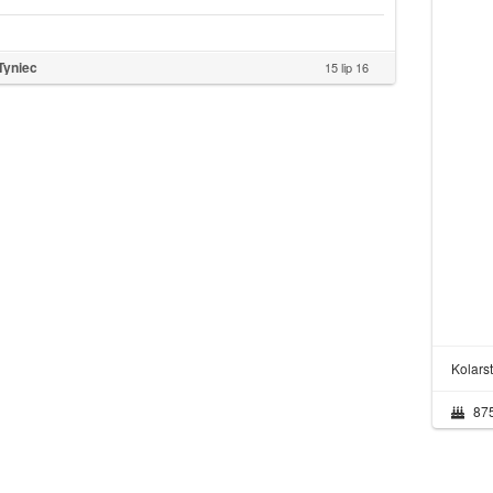
Tyniec
15 lip 16
Kolars
87