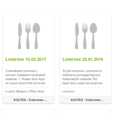
Loverove 16.02.2017
Loverove 25.01.2016
Czwartkowe loverove z
To jest loverove. Loverove to
zacnym zestawem kolarskich
codzienny przegląd fajnych,
newsów: 1. Rower dnia Aquí
rowerowych newsów. Też
mi nuevo amor!Trek Emonda
bądź fajny, bądź jak loverove.
Giro-Tour-Vuelta
E nie, sorry, bez takich
bzdurek ;). Jak w każdy
,
,
,
In sport
Bikeporn
PZKol
Kluby
Loverove
poniedziałek mam dla Was
przyjemnościowy zestaw
XOUTED - Kolarstwo by Marek Tyniec
XOUTED - Kolarstwo by Marek Tyniec
rowerowych ciekawostek do
poklikania. Miłeg...