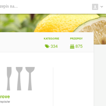
KATEGORIE
PRZEPISY
334
875
erove
zepisów