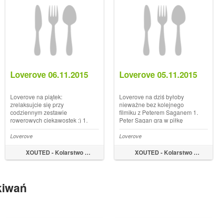
Loverove 06.11.2015
Loverove 05.11.2015
Loverove na piątek:
Loverove na dziś byłoby
zrelaksujcie się przy
nieważne bez kolejnego
codziennym zestawie
filmiku z Peterem Saganem 1.
rowerowych ciekawostek :) 1.
Peter Sagan gra w piłkę
Morawski Kras Dostęp do
(rowerową) Czym jeszcze tej
imponującej jakości
jesieni zadziwi nas słowacki
Loverove
Loverove
kolarskich wideo jest
mistrz świata? 2. Podia x
powalający. Tym razem
Festka x Żelazna kurtyna
XOUTED - Kolarstwo by Marek Tyniec
XOUTED - Kolarstwo by Marek Tyniec
sprawdźcie, jak z rowerowej
Pewnie pamiętacie, że d...
perspektywy wyglądają
okolice Krasu na Morawa...
kiwań