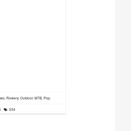
two, Rowery, Outdoor, MTB, Pop.
5
334