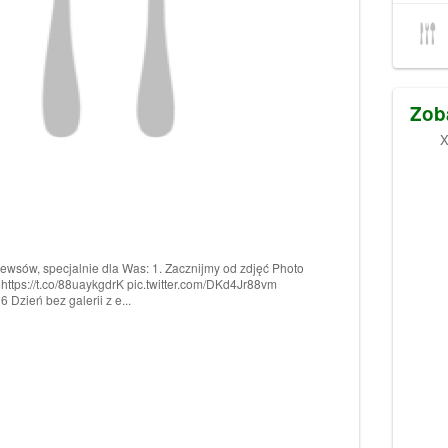
Zob
X
newsów, specjalnie dla Was: 1. Zacznijmy od zdjęć Photo
https://t.co/88uaykgdrK pic.twitter.com/DKd4Jr88vm
 Dzień bez galerii z e...