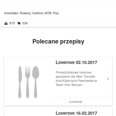
Kolarstwo, Rowery, Outdoor, MTB, Pop.
875
334
Polecane przepisy
Loverove 02.10.2017
Poniedziałkowe loverove,
specjalnie dla Was: Transfer
dnia Katarzyna Pawłowska w
Team Virtu Women.
https://t.co/sX4eD2dbt5
pic.twitter.com/YdZeBrVG4J
rowery.org
Loverove
Loverove 16.02.2017