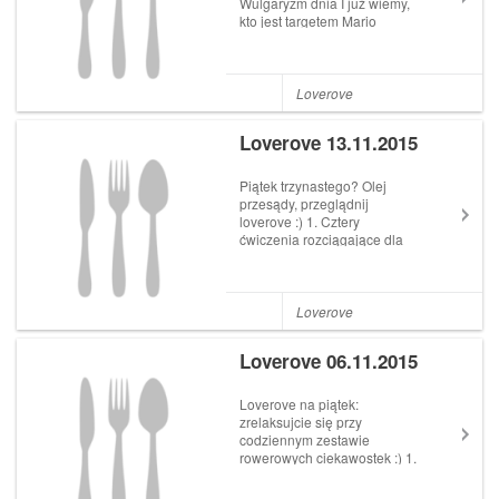
Wulgaryzm dnia I już wiemy,
kto jest targetem Mario
Cipolliniego: Gran Fondo
Miami Posted by Mario
Cipollini on Sunday, 15
November 2015 2. Offseason
Loverove
Mai Włoszczowskiej Kolejny
dobry infomercial od Krossa.
Loverove 13.11.2015
Jest...
Piątek trzynastego? Olej
przesądy, przeglądnij
loverove :) 1. Cztery
ćwiczenia rozciągające dla
kolarzy Want faster bike
splits? Consider adding these
4 stretches to your training
routine.
Loverove
https://t.co/DC5YiGa0Ek
pic.twitter.com/0Q4nrmPiqg
Loverove 06.11.2015
Trai...
Loverove na piątek:
zrelaksujcie się przy
codziennym zestawie
rowerowych ciekawostek :) 1.
Morawski Kras Dostęp do
imponującej jakości