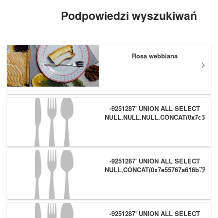
bunny hop zawsze wydaje się
tak ...
Podpowiedzi wyszukiwań
Rosa webbiana
-9251287' UNION ALL SELECT
NULL,NULL,NULL,CONCAT(0x7e55767
(1),0x6166786179557e) #
-9251287' UNION ALL SELECT
NULL,CONCAT(0x7e55767a616b77,
(1),0x6166786179557e),NULL #
-9251287' UNION ALL SELECT