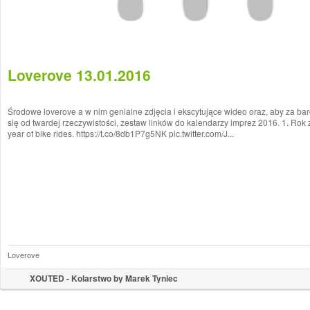
Loverove 13.01.2016
Środowe loverove a w nim genialne zdjęcia i ekscytujące wideo oraz, aby za ba
się od twardej rzeczywistości, zestaw linków do kalendarzy imprez 2016. 1. Rok
year of bike rides. https://t.co/8db1P7g5NK pic.twitter.com/J...
Loverove
XOUTED - Kolarstwo by Marek Tyniec