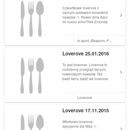
Czwartkowe loverove z
zacnym zestawem kolarskich
newsów: 1. Rower dnia Aquí
mi nuevo amor!Trek Emonda
Giro-Tour-Vuelta
In sport
,
Bikeporn
,
PZKol
,
Kluby
Loverove 25.01.2016
To jest loverove. Loverove to
codzienny przegląd fajnych,
rowerowych newsów. Też
bądź fajny, bądź jak loverove.
E nie, sorry, bez takich
bzdurek ;). Jak w każdy
poniedziałek mam dla Was
przyjemnościowy zestaw
Loverove
rowerowych ciekawostek do
poklikania. Miłeg...
Loverove 17.11.2015
Wtorkowe loverove,
specjalnie dla Was: 1.