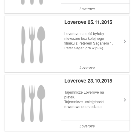
kolarskich wideo jest
powalający. Tym razem
Loverove
sprawdźcie, jak z rowerowej
perspektywy wyglądają
Loverove 05.11.2015
okolice Krasu na Morawa...
Loverove na dziś byłoby
nieważne bez kolejnego
filmiku z Peterem Saganem 1.
Peter Sagan gra w piłkę
(rowerową) Czym jeszcze tej
jesieni zadziwi nas słowacki
mistrz świata? 2. Podia x
Festka x Żelazna kurtyna
Loverove
Pewnie pamiętacie, że d...
Loverove 23.10.2015
Tajemnicze Loverove na
piątek.
Tajemnicze umiejętności
rowerowe poprzedzają
imponującą i tajemniczą
innowację techniczną. 1.
Tajemnicza sztuka króliczych
skoków z Tomem Meeusenem
Loverove
Na filmach instruktażowych